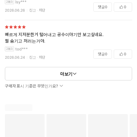
lsy***
댓글
0
0
2026.06.26
신고
차단
빠르게 지저분한거 털어내고 공수이야기만 보고싶네요.
뭘 숨기고 저러는거야.
tod***
댓글
0
0
2026.06.24
신고
차단
더보기
구매자 표시 기준은 무엇인가요?