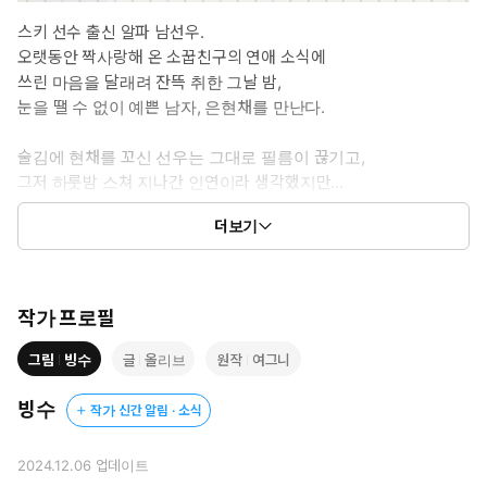
스키 선수 출신 알파 남선우.
오랫동안 짝사랑해 온 소꿉친구의 연애 소식에
쓰린 마음을 달래려 잔뜩 취한 그날 밤,
눈을 땔 수 없이 예쁜 남자, 은현채를 만난다.
술김에 현채를 꼬신 선우는 그대로 필름이 끊기고,
그저 하룻밤 스쳐 지나간 인연이라 생각했지만...
더보기
다음 날 학교에서 현채를 마주치고
현채가 같은 학교 후배에
심지어 같은 알파라는 사실을 알게 된다.
작가 프로필
"나 알파는 안 만나거든.
네가 너무 예뻐서 착각했나 보다."
그림
빙수
글
올리브
원작
여그니
그렇게 현채를 밀어내려 하지만,
빙수
작가 신간 알림 · 소식
현채는 선우의 스키 동아리 '슈푸르'까지 가입하고
도강까지 도합 40학점의 수업을 들으며
2024.12.06
업데이트
선우를 껌딱지처럼 따라다닌다.