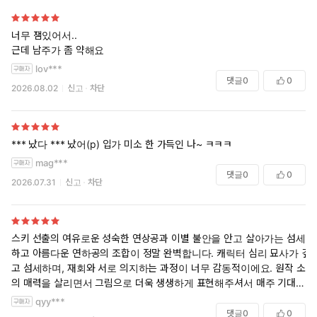
너무 잼있어서..
근데 남주가 좀 약해요
lov***
댓글
0
0
2026.08.02
신고
차단
*** 났다 *** 났어(p) 입가 미소 한 가득인 나~ ㅋㅋㅋ
mag***
댓글
0
0
2026.07.31
신고
차단
스키 선출의 여유로운 성숙한 연상공과 이별 불안을 안고 살아가는 섬세
하고 아름다운 연하공의 조합이 정말 완벽합니다. 캐릭터 심리 묘사가 깊
고 섬세하며, 재회와 서로 의지하는 과정이 너무 감동적이에요. 원작 소설
의 매력을 살리면서 그림으로 더욱 생생하게 표현해주셔서 매주 기대하
며 보고 있습니다. 최고의 작품입니다!
qyy***
댓글
0
0