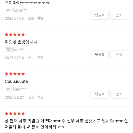
잼이따아ㅜㅜㅜㅠㅜㅜㅠ
pna***
댓글
0
0
2026.07.05
신고
차단
미인공 존맛입니다...
rai***
댓글
0
0
2026.07.04
신고
차단
Cuuuuuuute
ieo***
댓글
0
0
2026.06.27
신고
차단
공 현채 너무 귀엽고 이쁘다 ㅠㅠ 수 선우 너무 잘생기구 멋지당 ㅠㅠ 잘
어울려 둘이 💕 돈이 안아까워 ㅎㅎ