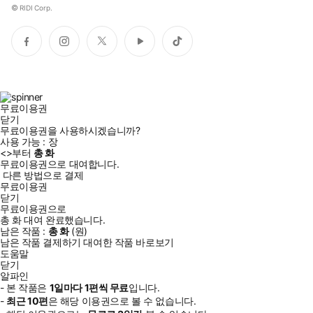
©
RIDI Corp.
페
인
트
유
틱
이
스
위
튜
톡
스
타
터
브
북
그
램
무료이용권
닫기
무료이용권을 사용하시겠습니까?
사용 가능 :
장
<
>부터
총
화
무료이용권으로 대여합니다.
다른 방법으로 결제
무료이용권
닫기
무료이용권으로
총
화
대여 완료했습니다.
남은 작품 :
총
화
(
원)
남은 작품 결제하기
대여한 작품 바로보기
도움말
닫기
알파인
- 본 작품은
1일
마다
1
편씩 무료
입니다.
-
최근
10편
은 해당 이용권으로 볼 수 없습니다.