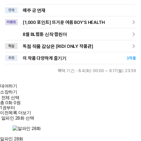
매주 금 연재
연재
[1,000 포인트] 뜨거운 여름 BOY'S HEALTH
이벤트
8월 BL웹툰 신작 캘린더
독점 작품 감상은 [RIDI ONLY 작품관]
독점
이 작품 다양하게 즐기기
추천
3
작품
혜택 기간 :
8.4(화) 00:00 ~ 8.17(월) 23:59
대여하기
소장하기
전체 선택
총
0
화
0원
1권부터
이전목록 더보기
알파인 28화 선택
알파인 28화