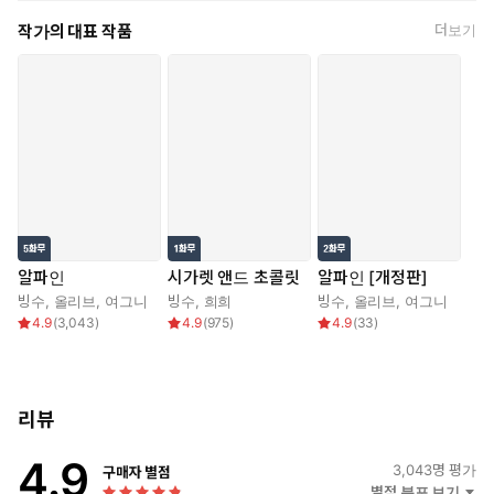
작가의 대표 작품
더보기
아무리 밀어내도 물러나지 않는
현채가 이해되지 않으면서도,
“선배가 항상… 절 그렇게 쳐다보시니까요.”
“…내가 널… 어떻게 쳐다보는데?”
“예뻐 죽겠다는 얼굴로요.”
선우의 시선은 자꾸만 현채를 향하고 마는데….
알파인
시가렛 앤드 초콜릿
알파인 [개정판]
빙수
,
올리브
,
여그니
빙수
,
희희
빙수
,
올리브
,
여그니
4.9
(
3,043
)
4.9
(
975
)
4.9
(
33
)
리뷰
4.9
3,043
명 평가
구매자 별점
별점 분포 보기