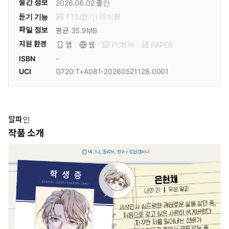
출간 정보
2026.06.02
출간
듣기 기능
TTS(듣기)
미
지원
파일 정보
평균 35.9MB
지원 환경
PC뷰어
PAPER
앱
웹
ISBN
-
UCI
G720:T+A081-20260521128.0001
알파인
작품 소개