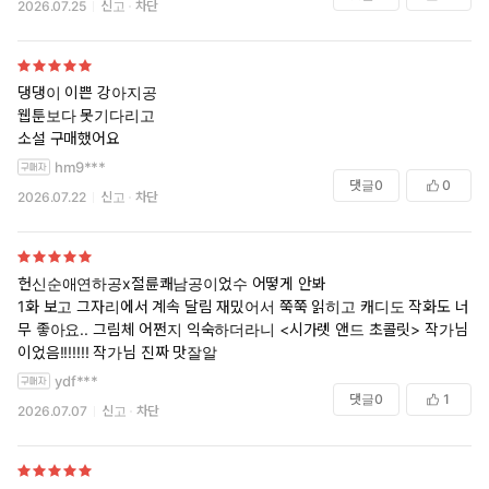
2026.07.25
신고
차단
댕댕이 이쁜 강아지공
웹툰보다 못기다리고
소설 구매했어요
hm9***
댓글
0
0
2026.07.22
신고
차단
헌신순애연하공x절륜쾌남공이었수 어떻게 안봐
1화 보고 그자리에서 계속 달림 재밌어서 쭉쭉 읽히고 캐디도 작화도 너
무 좋아요.. 그림체 어쩐지 익숙하더라니 <시가렛 앤드 초콜릿> 작가님
이었음!!!!!!! 작가님 진짜 맛잘알
ydf***
댓글
0
1
2026.07.07
신고
차단