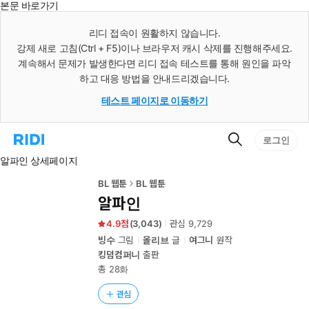
본문 바로가기
인
스
리디 접속이 원활하지 않습니다.
턴
강제 새로 고침(Ctrl + F5)이나 브라우저 캐시 삭제를 진행해주세요.
트
검
계속해서 문제가 발생한다면 리디 접속 테스트를 통해 원인을 파악
색
하고 대응 방법을 안내드리겠습니다.
테스트 페이지로 이동하기
검
리
로그인
색
디
알파인 상세페이지
홈
으
로
BL 웹툰
BL 웹툰
이
알파인
동
4.9
(
3,043
)
관심
9,729
빙수
그림
올리브
글
여그니
원작
킹덤컴퍼니
출판
총 28화
관심