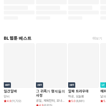
BL 웹툰 베스트
더보기
일간알바
그 귀족가 형제들의
알파 트라우마
해
사정
단비
하공
,
오늘봄
날
공일
,
제육헌터
,
모나글로리아
4.9
(
11,722
)
5.0
(
8,881
)
5
4.9
(
6,915
)