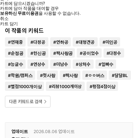
카트에 담으시겠습니까?
카트에 담아 작품을 대여할 경우
보유하신 무료이용권
을 사용할 수 없습니다.
취소
카트 담기
이 작품의 키워드
#
연재중
#
다정공
#
연하공
#
대형견공
#
미인공
#
순정공
#
헌신공
#
짝사랑공
#
공이었수
#
다정수
#
능글수
#
연상수
#
미남수
#
상처수
#
얼빠수
#
학원/캠퍼스
#
첫사랑
#
짝사랑
#
ㅇㅇ버스
#
달달BL
#
별점1000개이상
#
리뷰1000개이상
#
평점4점이상
다른 키워드로 검색
업데이트
2026.08.06
업데이트