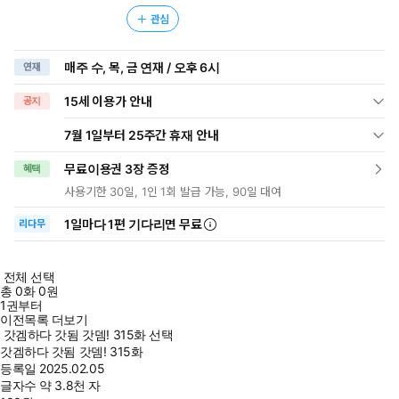
관심
매주 수, 목, 금 연재 / 오후 6시
연재
15세 이용가 안내
공지
7월 1일부터 25주간 휴재 안내
무료이용권 3장 증정
혜택
사용기한 30일, 1인 1회 발급 가능, 90일 대여
1일
마다
1편 기다리면 무료
리다무
전체 선택
총
0
화
0원
1권부터
이전목록 더보기
갓겜하다 갓됨 갓뎀! 315화 선택
갓겜하다 갓됨 갓뎀! 315화
등록일
2025.02.05
글자수
약 3.8천 자