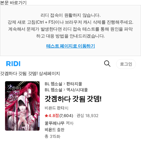
본문 바로가기
인
스
리디 접속이 원활하지 않습니다.
턴
강제 새로 고침(Ctrl + F5)이나 브라우저 캐시 삭제를 진행해주세요.
트
검
계속해서 문제가 발생한다면 리디 접속 테스트를 통해 원인을 파악
색
하고 대응 방법을 안내드리겠습니다.
테스트 페이지로 이동하기
검
리
로그인
색
디
갓겜하다 갓됨 갓뎀! 상세페이지
홈
으
로
BL 웹소설
판타지물
이
BL 웹소설
역사/시대물
동
갓겜하다 갓됨 갓뎀!
비욘드 판타지
4.8
(
7,604
)
관심
18,932
꿀푸레나무
저자
비욘드
출판
총 315화