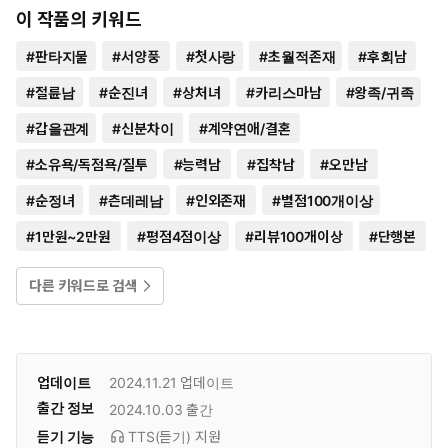
이 작품의 키워드
#
판타지물
#
서양풍
#
첫사랑
#
초월적존재
#
후회남
#
절륜남
#
순진녀
#
상처녀
#
카리스마남
#
왕족/귀족
#
갑을관계
#
신분차이
#
계약연애/결혼
#
소유욕/독점욕/질투
#
능력남
#
집착남
#
오만남
#
순정녀
#
츤데레남
#
인외존재
#
별점100개이상
#
1만원~2만원
#
평점4점이상
#
리뷰100개이상
#
단행본
다른 키워드로 검색
업데이트
2024.11.21
업데이트
출간 정보
2024.10.03
출간
듣기 기능
TTS(듣기)
지원