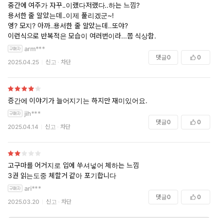
중간에 여주가 자꾸..이랬다저랬다..하는 느낌?
용서한 줄 알았는데..이제 풀리겠군~!
엥? 모지? 아까..용서한 줄 알았는데..또야?
이런식으로 반복적은 모습이 여러번이라...쫌 식상함.
arm***
댓글
0
0
2025.04.25
신고
차단
증간에 이야기가 늘어지기는 하지만 재미있어요.
jih***
댓글
0
0
2025.04.14
신고
차단
고구마를 어거지로 입에 쑤셔넣어 체하는 느낌
3권 읽는도중 체할거 같아 포기합니다
ari***
댓글
0
0
2025.03.20
신고
차단