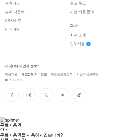
제휴카드
원고 투고
뷰어 다운로드
사업 제휴 문의
CP사이트
회사
리디바탕
회사 소개
인재채용
리디(주) 사업자 정보
이용약관
개인정보 처리방침
청소년보호정책
사업자정보확인
©
RIDI Corp.
페
인
트
유
틱
이
스
위
튜
톡
스
타
터
브
북
그
램
무료이용권
닫기
무료이용권을 사용하시겠습니까?
사용 가능 :
장