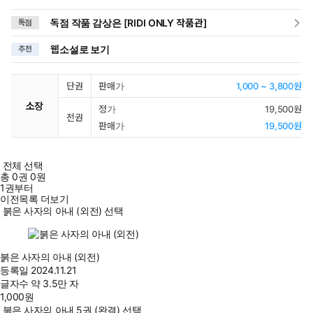
독점 작품 감상은 [RIDI ONLY 작품관]
독점
웹소설로 보기
추천
단권
판매가
1,000 ~ 3,800원
소장
정가
19,500원
전권
판매가
19,500원
전체 선택
총
0
권
0원
1권부터
이전목록 더보기
붉은 사자의 아내 (외전) 선택
붉은 사자의 아내 (외전)
등록일
2024.11.21
글자수
약 3.5만 자
1,000
원
붉은 사자의 아내 5권 (완결) 선택