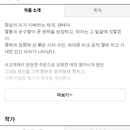
작품 소개
목차
짐승의 피가 지배하는 제국, 판테아.
혈통의 순수함이 곧 권력을 보장하고, 약자는 그 발끝에 짓밟힌
다.
권력의 정점에 선 붉은 사자 수인, 하데온 라크 공작 앞에 작고 가
녀린 인간 여자가 나타난다.
사교계에서 문란한 추문으로 유명한 여자 엘리시아 펄만.
그녀는 자신을 그의 정부로 삼아 달라 청하고,
신체 비밀을 대가로 계약을 제안한다.
“너… 이 빌어먹을, 대체 정체가 뭐야.”
더보기
“보시다시피, 제 살결은 수인들을 흥분시키는 힘이 있습니다.”
하데온은 이용당하기 위해 기꺼이 사자 굴 속으로 걸어 들어온 인간
여자에게 흥미를 느끼며 조건을 내건다.
작가