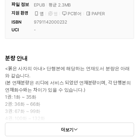
파일 정보
EPUB
평균 2.3MB
지원 환경
PC뷰어
PAPER
앱
웹
ISBN
9791142000232
UCI
-
분량 안내
<붉은 사자의 아내> 단행본에 해당하는 연재도서 분량은 아래
와 같습니다.
(본 연재분량은 리디에 서비스 되었던 연재분량이며, 각 단행본의
연재화수와는 차이가 있을 수 있습니다.)
1권: 1화 ~ 35화
2권: 36화 ~ 66화
3권: 67화 ~ 99화
4권: 100화 ~ 132화
5권: 132화 ~ 160화
더보기
(외전): 1화 ~ 10화