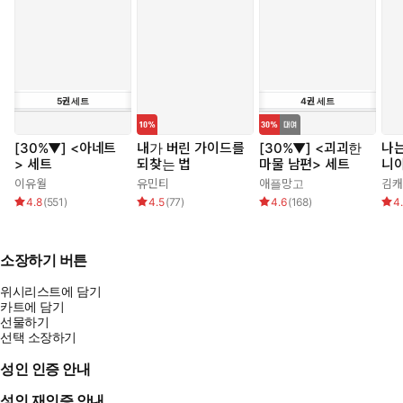
5
권
세트
4
권
세트
[30%▼] <아네트
내가 버린 가이드를
[30%▼] <괴괴한
나는
> 세트
되찾는 법
마물 남편> 세트
니
이유월
유민티
애플망고
김캐
4.8
(
551
)
4.5
(
77
)
4.6
(
168
)
4
소장하기 버튼
위시리스트에 담기
카트에 담기
선물하기
선택 소장하기
성인 인증 안내
성인 재인증 안내