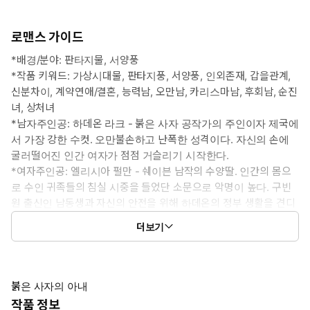
로맨스 가이드
*배경/분야: 판타지물, 서양풍
*작품 키워드: 가상시대물, 판타지풍, 서양풍, 인외존재, 갑을관계,
신분차이, 계약연애/결혼, 능력남, 오만남, 카리스마남, 후회남, 순진
녀, 상처녀
*남자주인공: 하데온 라크 - 붉은 사자 공작가의 주인이자 제국에
서 가장 강한 수컷. 오만불손하고 난폭한 성격이다. 자신의 손에
굴러떨어진 인간 여자가 점점 거슬리기 시작한다.
*여자주인공: 엘리시아 펄만 - 쉐이븐 남작의 수양딸. 인간의 몸으
로 수인 귀족들의 침실 시중을 들었단 소문으로 악명이 높다. 구빈
원 출신인 남동생과 자신의 안전을 위해 하데온의 정부 생활을 견디
려 하지만 버겁기만 하다.
더보기
*이럴 때 보세요: 진지함과 유쾌함이 적절히 버무려진 소설을 읽고
싶을 때
*공감 글귀:
“오랜만이야. 내 정부.”
붉은 사자의 아내
작품 정보