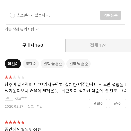
스포일러가 있습니다.
리뷰 등록
리뷰 작성 유의사항
구매자
160
전체
174
최신순
공감순
별점 높은순
별점 낮은순
남주야 일관적이게 ***라서 근갑다 싶지만 여주한테 너무 오만 설정을 다
땡겨놓다보니 캐붕이 씨게온듯...최근까지 작가님 책중에 젤 별로....🙄
kku***
댓글
0
0
2026.02.27
신고
차단
중간에 엄청울었어요