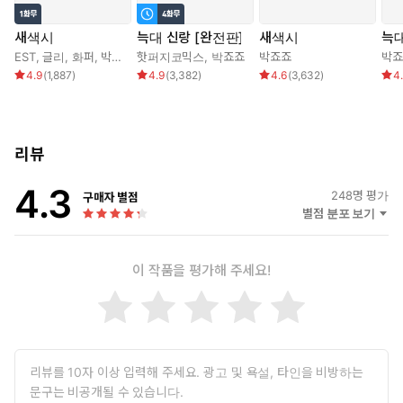
엘리시아가 뭐라 항의하기도 전, 낮고 힘 있는 음성이 텅 빈 예배
새색시
늑대 신랑 [완전판]
새색시
늑대
당 안을 울렸다.
EST
,
글리
,
화퍼
,
박죠죠
핫퍼지코믹스
,
박죠죠
박죠죠
박죠
4.9
(
1,887
)
4.9
(
3,382
)
4.6
(
3,632
)
4
“나, 엘리시아 펄만은 오늘부로 신께서 짝지어 주신 사내 하데온 라
크를 나의 불법적인 정부로 맞아 이 사내가 기쁠 때나 뭣 같을 때나,
건강할 때나 병신 같을 때나, 부유할 때나 개털일 때나, 조건 없이 울
리뷰
어 주며, 죽음이 갈라놓을 때까지 그의 소유가 될 것을 신 앞에 맹세
합니다.”
4.3
248
명 평가
구매자 별점
별점 분포 보기
일러스트: Dd
이 작품을 평가해 주세요!