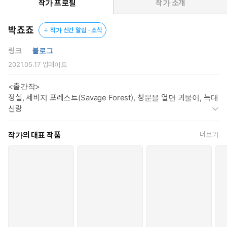
***
작가 프로필
작가 소개
“내 정부가 되는 동안 다른 사내를 만나지 않겠다, 이 자리에서 신
박죠죠
작가 신간 알림 · 소식
앞에 맹세해.”
“아, 알겠어요.”
링크
블로그
“아니지.”
2021.05.17
업데이트
하데온이 손에 쥐고 있던 엘리시아의 미사포를 건네주며 싱긋 웃었
<출간작>
다.
정실, 세비지 포레스트(Savage Forest), 창문을 열면 괴물이, 늑대
신랑
“정식으로, 맹세해. 저 앞의 신에게. 마침 이곳이 교회니.”
“매, 맹세를요?”
작가의 대표 작품
더보기
교회 안에 끼익거리는 낡은 의자 소리가 울려 퍼졌다.
“나 엘리시아 펄만은.”
“…나, 엘리시아 펄만은….”
“오늘부로 신께서 짝지어 주신 사내 하데온 라크를 나의 불법적인
정부로 맞아.”
“오늘부로… 예?”