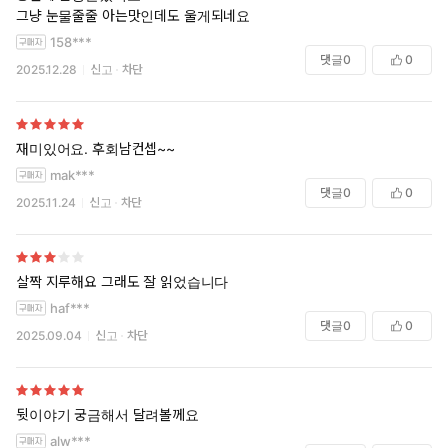
그냥 눈물줄줄 아는맛인데도 울게되네요
158***
댓글
0
0
2025.12.28
신고
차단
재미있어요. 후회남컨셉~~
mak***
댓글
0
0
2025.11.24
신고
차단
살짝 지루해요 그래도 잘 읽었습니다
haf***
댓글
0
0
2025.09.04
신고
차단
뒷이야기 궁금해서 달려볼께요
alw***