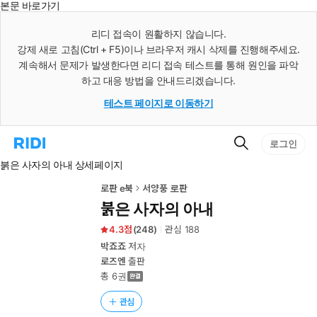
본문 바로가기
인
스
리디 접속이 원활하지 않습니다.
턴
강제 새로 고침(Ctrl + F5)이나 브라우저 캐시 삭제를 진행해주세요.
트
검
계속해서 문제가 발생한다면 리디 접속 테스트를 통해 원인을 파악
색
하고 대응 방법을 안내드리겠습니다.
테스트 페이지로 이동하기
검
리
로그인
색
디
붉은 사자의 아내 상세페이지
홈
으
로
로판 e북
서양풍 로판
이
붉은 사자의 아내
동
4.3
(
248
)
관심
188
박죠죠
저자
로즈엔
출판
총 6권
관심