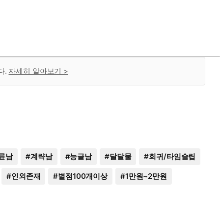
다.
자세히 알아보기 >
륜남
#
계략남
#
능글남
#
달달물
#
회귀/타임슬립
#
인외존재
#
별점100개이상
#
1만원~2만원