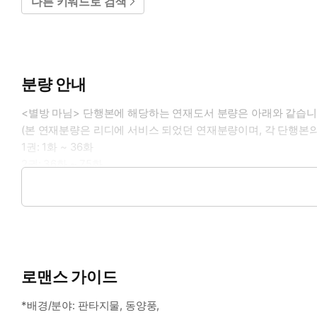
다른 키워드로 검색
분량 안내
<별방 마님> 단행본에 해당하는 연재도서 분량은 아래와 같습니
(본 연재분량은 리디에 서비스 되었던 연재분량이며, 각 단행본의
1권: 1화 ~ 36화
2권: 36화 ~ 75화
3권: 75화 ~ 110화
4권: 111화 ~ 외전 10화
로맨스 가이드
*배경/분야: 판타지물, 동양풍,