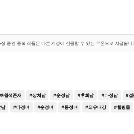
 소장 중인 중복 작품은 다른 계정에 선물할 수 있는 쿠폰으로 지급됩니
초월적존재
#
상처남
#
순정남
#
후회남
#
다정남
#
절
말남
#
다정녀
#
순정녀
#
동정녀
#
외유내강
#
힐링물