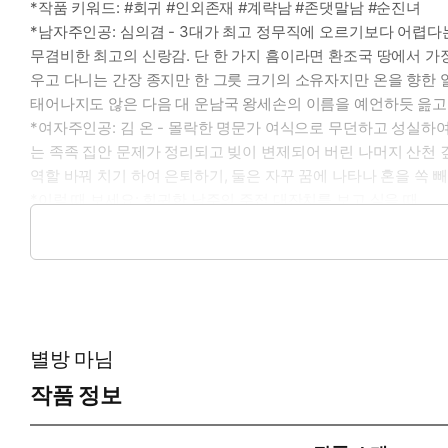
*작품 키워드: #회귀 #인외존재 #계략남 #존댓말남 #순진녀
*남자주인공: 심의겸 - 3대가 최고 정무직에 오르기보다 어렵다
무겸비한 최고의 신랑감. 단 한 가지 흠이라면 환조국 땅에서 가
우고 다니는 간장 종지만 한 그릇 크기의 소유자지만 온을 향한
태어나지도 않은 다음 대 운남국 왕세손의 이름을 예언하듯 읊고, 가
*여자주인공: 김 온 - 몰락한 명문가 여식으로 무던하고 성실하
는 족족 집안 문제가 정리되고 빚이 변제되어 버린 나머지 산천 
역할 바꿔 치기 하여 은퇴하기, 둘은 자꾸 꿈에 나타나 혼을 쏙 
*이럴 때 보세요: 회귀한 남주의 주접 대잔치를 보고 싶을 때
*공감 글귀:
“약속하시는 겁니다. 부인께선 이제부터 안온히 집 안을 지키시기
별방 마님
작품 정보