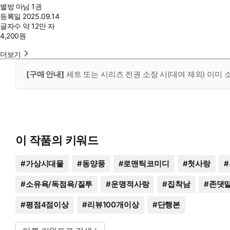
별방 마님 1권
등록일
2025.09.14
글자수
약 12만 자
4,200
원
더보기
[구매 안내]
세트 또는 시리즈 전권 소장 시(대여 제외) 이미
이 작품의 키워드
#
가상시대물
#
동양풍
#
로맨틱코미디
#
첫사랑
#
#
소유욕/독점욕/질투
#
운명적사랑
#
집착남
#
존댓
#
평점4점이상
#
리뷰100개이상
#
단행본