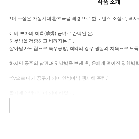
작품 소개
*이 소설은 가상시대 환조국을 배경으로 한 로맨스 소설로, 역사
예비 부마의 화촉(華燭) 궁녀로 간택된 온.
하룻밤을 검증하고 버려지는 패.
살아남아도 첩으로 독수공방, 최악의 경우 왕실의 치욕으로 도륙
하지만 공주의 남편과 첫날밤을 보낸 후, 온에게 떨어진 청천벽력
“앞으로 네가 공주가 되어 안방마님 행세해 주렴.”
졸지에 안방마님이 되어 버렸다.
궁녀 생활 풍월과 짬밥이 어디 가지 않는다.
기울어 가던 99채 기와집 살림살이가 세상에서 제일 쉽다.
“공주님, 아니, 마님이 오신 후부터 잡초마저 벼가 되는 듯합니다!
“마님 덕에 이 집이 살아나고 있수다!”