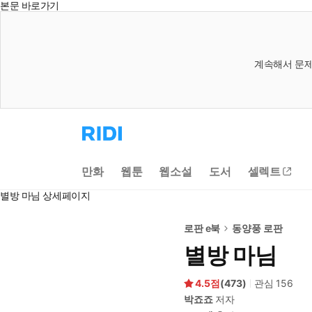
본문 바로가기
계속해서 문제
리
디
홈
으
만화
웹툰
웹소설
도서
셀렉트
로
이
별방 마님 상세페이지
동
로판 e북
동양풍 로판
별방 마님
4.5
(
473
)
관심
156
박죠죠
저자