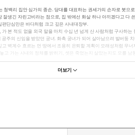
는 청백리 집안 심가의 종손. 당대를 대표하는 권세가의 손자로 붓으로
장 잘생긴 자린고비라는 점으로, 집 밖에선 화살 하나 아끼겠다고 다 쓴
 일편단심만은 바다처럼 크고 깊은 사내대장부.
 본 적도 없을 외국 말을 마치 수십 년 넘게 산 사람처럼 구사하는 등
여 공주의 신임을 받았던 궁녀. 화촉 궁녀가 되어 살아남으려 발버둥 치
깊고 벽계수 흐르는 먼 땅에서 조용히 은퇴할 계획이 모래성처럼 무너져
빼놓고 가는 사내의 정체를 밝히기, 셋은 죽었는지 살았는지도 모를 남동
더보기
만 하는 겁니다. 뼈가 부서지고 몸이 깎이는 한이 있더라도 밤낮으로