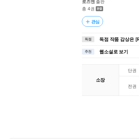
로즈엔
출판
총 4권
관심
독점 작품 감상은 [R
독점
웹소설로 보기
추천
단권
소장
전권