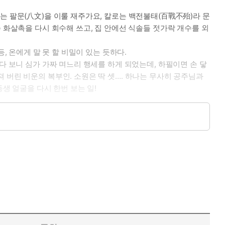
는 팔문(八文)을 이룰 재주가요, 칼로는 백전불태(百戰不殆)라 문
 화살촉을 다시 회수해 쓰고, 집 안에선 식솔들 젓가락 개수를 외
, 온에게 말 못 할 비밀이 있는 듯하다.
다 보니 심가 가짜 며느리 행세를 하게 되었는데, 하필이면 손 닿
 버린 비운의 복부인. 소원은 딱 셋…. 하나는 무사히 공주님과
생 얼굴을 다시 한번 보는 일!
 일하는 건 이 서방님입니다. 아시겠습니까?”