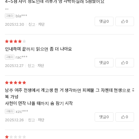
4~5점 사이 정도인데 리뷰가 영 각박하길래 5점줬어요
근데 왜 하인들만 뜬금없이 사투리쓰는거예요? 주인내외랑 말투가다른게
bla***
아니라 지역이다름
댓글
0
0
2025.12.30
신고
차단
인내하며 끝까지 읽으면 좀 더 나아요
rac***
댓글
0
0
2025.12.27
신고
차단
남주 여주 전생에서 개고생 한 거 생각하면 피폐물 그 자첸데 현생으로 극
복 가넝
사헌이 연작 나올 때까지 숨 참기 시작
xzc***
댓글
0
0
2025.12.26
신고
차단