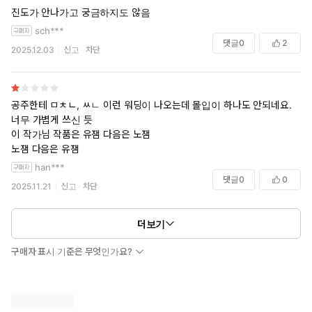
진도가 안나가고 궁금하지도 않음
sch***
댓글
0
2
2025.12.03
신고
차단
공주한테 ㅁㅊㄴ, ㅆㄴ 이런 워딩이 나오는데 몰입이 하나도 안되네요.
너무 가볍게 쓰신 듯
이 작가님 작품은 유잼 다음은 노잼
노잼 다음은 유잼
han***
댓글
0
0
2025.11.21
신고
차단
더보기
구매자 표시 기준은 무엇인가요?