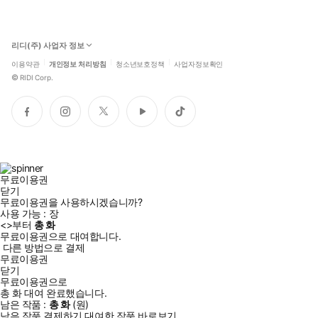
리디(주) 사업자 정보
이용약관
개인정보 처리방침
청소년보호정책
사업자정보확인
©
RIDI Corp.
페
인
트
유
틱
이
스
위
튜
톡
스
타
터
브
북
그
램
무료이용권
닫기
무료이용권을 사용하시겠습니까?
사용 가능 :
장
<
>부터
총
화
무료이용권으로 대여합니다.
다른 방법으로 결제
무료이용권
닫기
무료이용권으로
총
화
대여 완료했습니다.
남은 작품 :
총
화
(
원)
남은 작품 결제하기
대여한 작품 바로보기