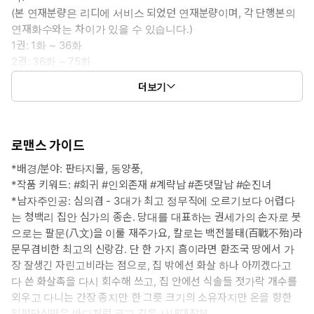
(본 연재분량은 리디에 서비스 되었던 연재분량이며, 각 단행본의
연재화수와는 차이가 있을 수 있습니다.)
1권: 1화 ~ 36화
2권: 36화 ~ 75화
3권: 75화 ~ 110화
더보기
4권: 111화 ~ 외전 10화
로맨스 가이드
*배경/분야: 판타지물, 동양풍,
*작품 키워드: #회귀 #인외존재 #계략남 #존댓말남 #순진녀
*남자주인공: 심의겸 - 3대가 최고 정무직에 오르기보다 어렵다
는 청백리 집안 심가의 종손. 당대를 대표하는 권세가의 손자로 붓
으로는 팔문(八文)을 이룰 재주가요, 칼로는 백전불태(百戰不殆)라
문무겸비한 최고의 신랑감. 단 한 가지 흠이라면 환조국 땅에서 가
장 잘생긴 자린고비라는 점으로, 집 밖에선 화살 하나 아끼겠다고
다 쓴 화살촉을 다시 회수해 쓰고, 집 안에선 식솔들 젓가락 개수를
외우고 다니는 간장 종지만 한 그릇 크기의 소유자지만 온을 향한
일편단심만은 바다처럼 크고 깊은 사내대장부.