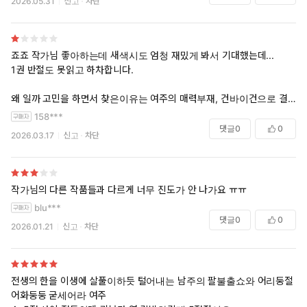
2026.05.31
신고
차단
죠죠 작가님 좋아하는데 새색시도 엄청 재밌게 봐서 기대했는데...
1권 반절도 못읽고 하차합니다.
왜 일까 고민을 하면서 찾은이유는 여주의 매력부재, 건바이건으로 결론
이 미리 나와서가 아닌가 싶어요.
158***
사건/상황이 있을때 뭔가 상상할수 있는 문체가 아니라 '이래서 그런거야'
댓글
0
0
2026.03.17
신고
차단
라고 결론을 주니까 흥미가 일도 안생기네요..
새색시나 다시읽으로 가야겠어요
작가님의 다른 작품들과 다르게 너무 진도가 안 나가요 ㅠㅠ
blu***
댓글
0
0
2026.01.21
신고
차단
전생의 한을 이생에 살풀이하듯 털어내는 남주의 팔불출쇼와 어리둥절
어화둥둥 굳세어라 여주