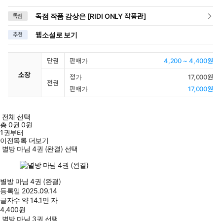
독점 작품 감상은 [RIDI ONLY 작품관]
독점
웹소설로 보기
추천
단권
판매가
4,200 ~ 4,400원
소장
정가
17,000원
전권
판매가
17,000원
전체 선택
총
0
권
0원
1권부터
이전목록 더보기
별방 마님 4권 (완결) 선택
별방 마님 4권 (완결)
등록일
2025.09.14
글자수
약 14.1만 자
4,400
원
별방 마님 3권 선택