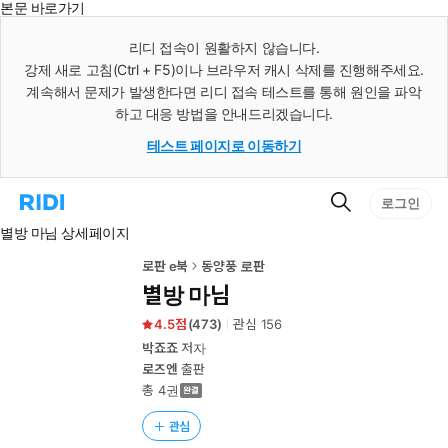
본문 바로가기
인
스
리디 접속이 원활하지 않습니다.
턴
강제 새로 고침(Ctrl + F5)이나 브라우저 캐시 삭제를 진행해주세요.
트
검
계속해서 문제가 발생한다면 리디 접속 테스트를 통해 원인을 파악
색
하고 대응 방법을 안내드리겠습니다.
테스트 페이지로 이동하기
검
리
로그인
색
디
별방 마님 상세페이지
홈
으
로
로판 e북
동양풍 로판
이
별방 마님
동
4.5
(
473
)
관심
156
박죠죠
저자
로즈엔
출판
총 4권
관심