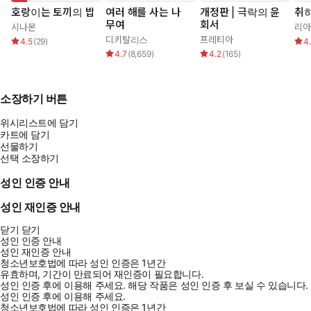
호랑이는 토끼의 밥
여러 해를 사는 나
개정판 | 극락의 윤
취
무여
회서
시나몬
리아
디키탈리스
프레티아
4.5
(
29
)
4
4.7
(
8,659
)
4.2
(
165
)
소장하기 버튼
위시리스트에 담기
카트에 담기
선물하기
선택 소장하기
성인 인증 안내
성인 재인증 안내
닫기
닫기
성인 인증 안내
성인 재인증 안내
청소년보호법에 따라 성인 인증은 1년간
유효하며, 기간이 만료되어 재인증이 필요합니다.
성인 인증 후에 이용해 주세요.
해당 작품은 성인 인증 후 보실 수 있습니다.
성인 인증 후에 이용해 주세요.
청소년보호법에 따라 성인 인증은 1년간