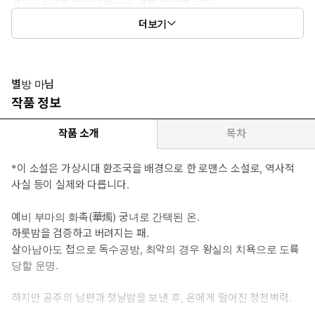
태어나지도 않은 다음 대 운남국 왕세손의 이름을 예언하듯 읊고,
더보기
가 본 적도 없을 외국 말을 마치 수십 년 넘게 산 사람처럼 구사하
는 등, 온에게 말 못 할 비밀이 있는 듯하다.
*여자주인공: 김 온 - 몰락한 명문가 여식으로 무던하고 성실하여
공주의 신임을 받았던 궁녀. 화촉 궁녀가 되어 살아남으려 발버둥 치
별방 마님
다 보니 심가 가짜 며느리 행세를 하게 되었는데, 하필이면 손 닿는
작품 정보
족족 집안 문제가 정리되고 빚이 변제되어 버린 나머지 산천 깊고
벽계수 흐르는 먼 땅에서 조용히 은퇴할 계획이 모래성처럼 무너져
작품 소개
목차
버린 비운의 복부인. 소원은 딱 셋…. 하나는 무사히 공주님과 역할
바꿔 치기 하여 은퇴하기, 둘은 자꾸 꿈에 나타나 혼을 쏙 빼놓고 가
*이 소설은 가상시대 환조국을 배경으로 한 로맨스 소설로, 역사적
는 사내의 정체를 밝히기, 셋은 죽었는지 살았는지도 모를 남동생
사실 등이 실제와 다릅니다.
얼굴을 다시 한번 보는 일!
*이럴 때 보세요: 회귀한 남주의 주접 대잔치를 보고 싶을 때
예비 부마의 화촉(華燭) 궁녀로 간택된 온.
*공감 글귀:
하룻밤을 검증하고 버려지는 패.
“약속하시는 겁니다. 부인께선 이제부터 안온히 집 안을 지키시기
살아남아도 첩으로 독수공방, 최악의 경우 왕실의 치욕으로 도륙
만 하는 겁니다. 뼈가 부서지고 몸이 깎이는 한이 있더라도 밤낮
당할 운명.
으로 일하는 건 이 서방님입니다. 아시겠습니까?”
하지만 공주의 남편과 첫날밤을 보낸 후, 온에게 떨어진 청천벽력.