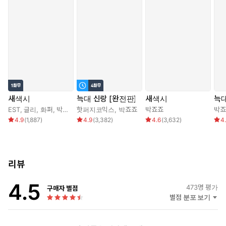
게 앉아 술상에 고기 바치는 대로 잡수시며 가산을 흥청망청하셔
야 합니다. 아시겠습니까?”
***
“한 시서에서 이르기를, 한 줌의 인연으로 천생을 맴돌아 다시 만날
그날을 달빛에 묻었노라는데….”
온의 관자놀이에 입술을 붙인 채 의겸이 자기 자신에게 읊조리듯
중얼거렸다.
새색시
늑대 신랑 [완전판]
새색시
늑대
컴컴한 어둠 속에 보이는 사내의 목덜미가 온통 붉었다.
EST
,
글리
,
화퍼
,
박죠죠
핫퍼지코믹스
,
박죠죠
박죠죠
박죠
4.9
(
1,887
)
4.9
(
3,382
)
4.6
(
3,632
)
4
“…혹여 바람 불면 임 소식이 실려 올까, 달 뜨면 임 얼굴이 비칠
까.”
그 순간 의겸은 전생을 떠올리고 있었다.
“…이제 내게서 도망 못 칩니다. 그 어디로도.”
리뷰
심지어 죽음조차도.
이젠 그대가 내게서 도망치는 수단이 될 수 없습니다.
4.5
473
명 평가
구매자 별점
별점 분포 보기
*화촉(華燭) 궁녀: 공주의 혼인 전 신랑의 건강 상태, 신체적 결함
유무, 성격, 잠자리 습관 등의 사전 검사를 위해 부마와 첫날밤을
미리 치르는 궁녀.