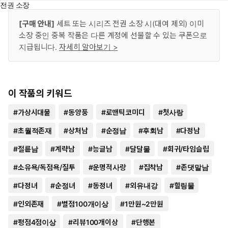
전권 소장
[구매 안내]
세트 또는 시리즈 전권 소장 시(대여 제외) 이미
소장 중인 중복 작품은 다른 계정에 선물할 수 있는 쿠폰으로
지급됩니다.
자세히 알아보기 >
이 작품의 키워드
#
가상시대물
#
동양풍
#
로맨틱코미디
#
첫사랑
#
초월적존재
#
상처남
#
순정남
#
후회남
#
다정남
#
절륜남
#
계략남
#
능글남
#
달달물
#
회귀/타임슬립
#
소유욕/독점욕/질투
#
운명적사랑
#
집착남
#
존댓말남
#
다정녀
#
순정녀
#
동정녀
#
외유내강
#
힐링물
#
인외존재
#
별점100개이상
#
1만원~2만원
#
평점4점이상
#
리뷰100개이상
#
단행본