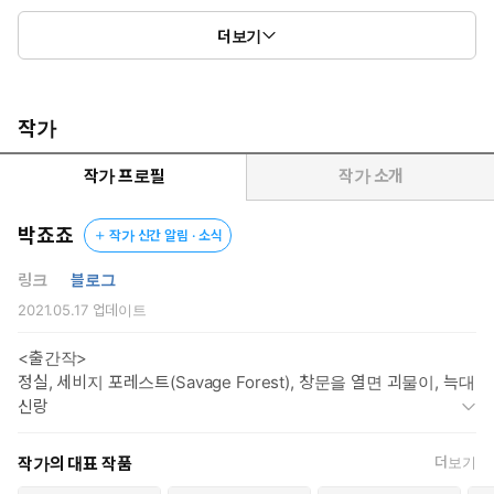
“앞으로 네가 공주가 되어 안방마님 행세해 주렴.”
더보기
졸지에 안방마님이 되어 버렸다.
궁녀 생활 풍월과 짬밥이 어디 가지 않는다.
기울어 가던 99채 기와집 살림살이가 세상에서 제일 쉽다.
작가
“공주님, 아니, 마님이 오신 후부터 잡초마저 벼가 되는 듯합니다!”
작가 프로필
작가 소개
“마님 덕에 이 집이 살아나고 있수다!”
박죠죠
작가 신간 알림 · 소식
근검과 청빈을 지조로 삼던 가난한 심가.
그러나 온이 마님 행세를 한 후로 부처님 손바닥에라도 앉은 듯 불티
링크
블로그
나게 가세가 일어나기 시작한다.
2021.05.17
업데이트
“그대를 이리 다시 만나게 되어 기쁩니다.”
<출간작>
정실, 세비지 포레스트(Savage Forest), 창문을 열면 괴물이, 늑대
…더 수상한 건 부마 남편이다.
신랑
“약속하시는 겁니다, 부인. 하늘이 무너져도, 태풍이 불어도, 홍수
작가의 대표 작품
더보기
가 들이닥쳐도 손끝 하나 움직이시면 안 됩니다. 안방에서 호사롭