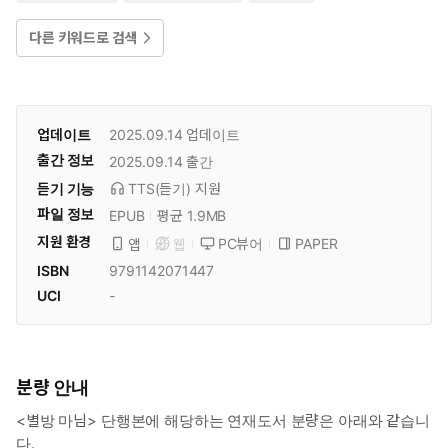
다른 키워드로 검색
업데이트
2025.09.14
업데이트
출간 정보
2025.09.14
출간
듣기 기능
TTS(듣기)
지원
파일 정보
EPUB
평균 1.9MB
지원 환경
PC뷰어
PAPER
앱
웹
ISBN
9791142071447
UCI
-
분량 안내
<별방 마님> 단행본에 해당하는 연재도서 분량은 아래와 같습니
다.