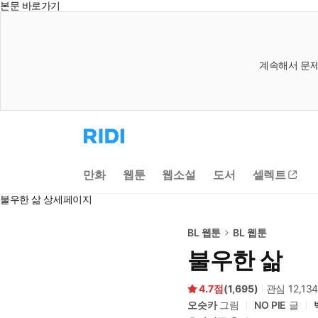
본문 바로가기
계속해서 문제
리
디
홈
으
만화
웹툰
웹소설
도서
셀렉트
로
이
불우한 삶 상세페이지
동
BL 웹툰
BL 웹툰
불우한 삶
4.7
(
1,695
)
관심
12,13
오슷카
그림
NO PIE
글