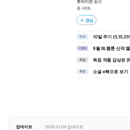
호라이즌
출판
총 46화
관심
10일 주기 (5,15,2
연재
8월 BL웹툰 신작 
이벤트
독점 작품 감상은 [R
독점
소설 e북으로 보기
추천
업데이트
2026.01.04
업데이트