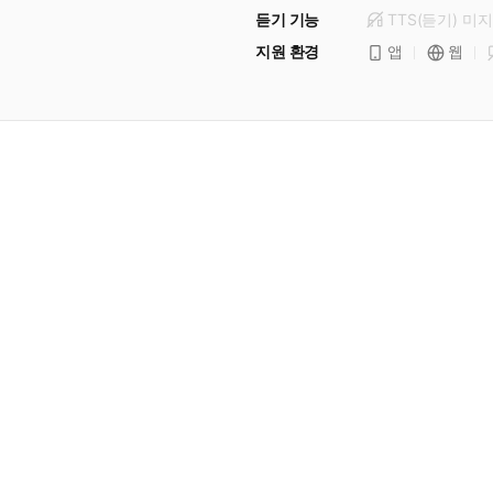
듣기 기능
TTS(듣기)
미
지
지원 환경
앱
웹