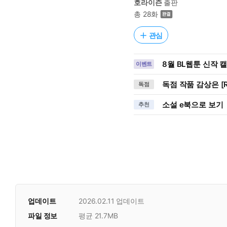
호라이즌
출판
총 28화
관심
8월 BL웹툰 신작 
이벤트
독점 작품 감상은 [R
독점
소설 e북으로 보기
추천
업데이트
2026.02.11
업데이트
파일 정보
평균 21.7MB