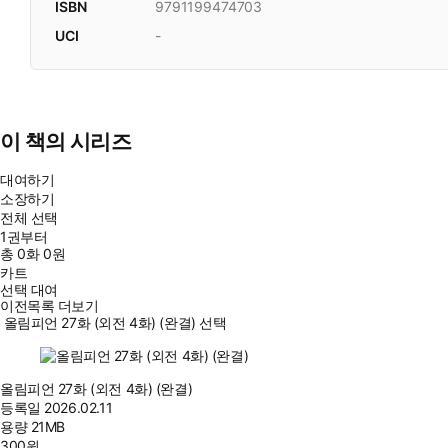
ISBN
9791199474703
UCI
-
이 책의 시리즈
대여하기
소장하기
전체 선택
1권부터
총
0
화
0원
카트
선택 대여
이전목록 더보기
올림피언 27화 (외전 4화) (완결) 선택
올림피언 27화 (외전 4화) (완결)
등록일
2026.02.11
용량
21MB
300
원