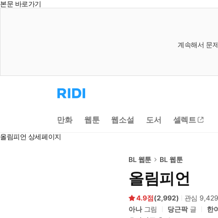
본문 바로가기
계속해서 문제
리
디
홈
으
만화
웹툰
웹소설
도서
셀렉트
로
이
올림피언 상세페이지
동
BL 웹툰
BL 웹툰
올림피언
4.9
(
2,992
)
관심
9,42
아나
그림
당근팍
글
한