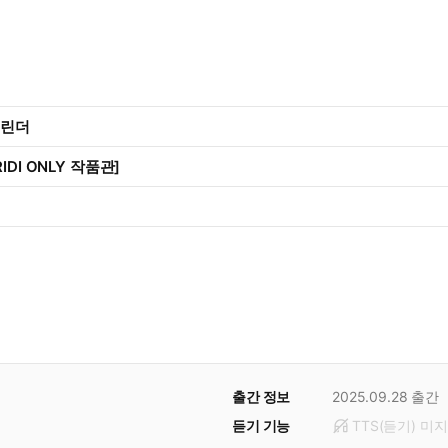
캘린더
IDI ONLY 작품관]
출간 정보
2025.09.28
출간
듣기 기능
TTS(듣기)
미
지