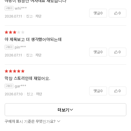
야망이 엄청난 여자네요 재밌습니다
whi***
댓글
0
0
2026.07.11
신고
차단
아 제목보고 더 생각했어야되는데
pin***
댓글
0
0
2026.07.11
신고
차단
막장 스토리인데 재밌어요.
gar***
댓글
0
0
2026.07.10
신고
차단
더보기
구매자 표시 기준은 무엇인가요?