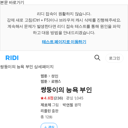
본문 바로가기
인
스
리디 접속이 원활하지 않습니다.
턴
강제 새로 고침(Ctrl + F5)이나 브라우저 캐시 삭제를 진행해주세요.
트
검
계속해서 문제가 발생한다면 리디 접속 테스트를 통해 원인을 파악
색
하고 대응 방법을 안내드리겠습니다.
테스트 페이지로 이동하기
검
리
로그인
색
디
쌍둥이의 능욕 부인 상세페이지
홈
으
로
웹툰
성인
이
웹툰
로맨스
동
쌍둥이의 능욕 부인
4.6
(
236
)
관심
1,045
제로체
그림
박연필
원작
리플린
출판
총 12화
관심