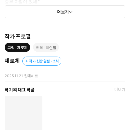
종부 자질이 있네.”
더보기
가문, 금기, 욕망이 얽힌 치명적 관계의 시작!
작가 프로필
그림
제로체
원작
박연필
제로체
작가 신간 알림 · 소식
2025.11.21
업데이트
작가의 대표 작품
더보기