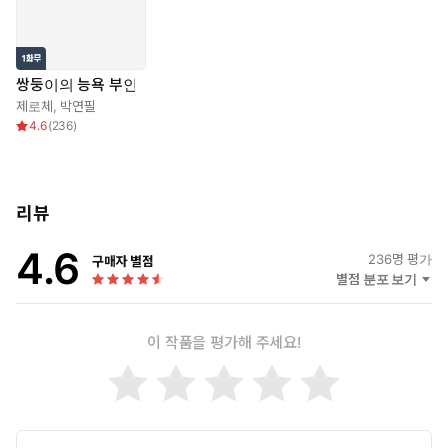
쌍둥이의 능욕 부인
제로체
,
박연필
4.6
(
236
)
리뷰
4.6
236
명 평가
구매자 별점
별점 분포 보기
이 작품을 평가해 주세요!