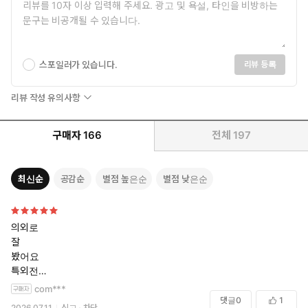
스포일러가 있습니다.
리뷰 등록
리뷰 작성 유의사항
구매자
166
전체
197
최신순
공감순
별점 높은순
별점 낮은순
의외로
잘
봤어요
특외전
부탁드립니다
com***
댓글
0
1
2026.07.11
신고
차단