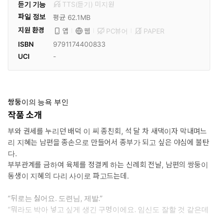
듣기 기능
TTS(듣기)
미
지원
파일 정보
평균 62.1MB
지원 환경
PC뷰어
PAPER
앱
웹
ISBN
9791174400833
UCI
-
쌍둥이의 능욕 부인
작품 소개
부와 권세를 누리던 배덕 이 씨 종친회, 석 달 차 새댁이자 막내며느
리 지혜는 남편을 종손으로 만들어서 종부가 되고 싶은 야심에 불탄
다.
부부관계를 금하여 육체를 정결케 하는 신례회 전날, 남편의 쌍둥이
동생이 지혜의 다리 사이로 파고드는데.
“뒤로는 싫어요. 도련님, 제발.”
“뭐라도 박아 넣고 싶게 생긴 구멍이에요. 임신도 잘할 것 같은데