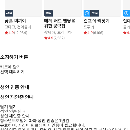
꽃은 미끼야
메리 배드 엔딩을
엘프의 짝짓기
절대
위한 공략집
고다고
,
건어물녀
포푸리
불
강세아
,
프레티아
4.9
(
12,934
)
4.9
(
6,196
)
4
4.9
(
2,232
)
소장하기 버튼
카트에 담기
선택 대여하기
성인 인증 안내
성인 재인증 안내
닫기
닫기
성인 인증 안내
성인 재인증 안내
청소년보호법에 따라 성인 인증은 1년간
유효하며, 기간이 만료되어 재인증이 필요합니다.
성인 인증 후에 이용해 주세요.
해당 작품은 성인 인증 후 보실 수 있습니다.