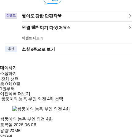
짧아도 강한 단편작❤️
이벤트
완결 웹툰 여기 다 있어요⭐
이벤트 더보기
소설 e북으로 보기
추천
대여하기
소장하기
전체 선택
총
0
화
0원
1권부터
이전목록 더보기
쌍둥이의 능욕 부인 외전 4화 선택
쌍둥이의 능욕 부인 외전 4화
등록일
2026.06.06
용량
20MB
300
원