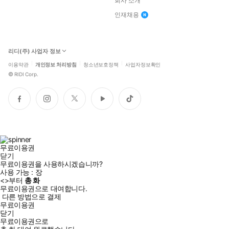
회사 소개
인재채용
리디(주) 사업자 정보
이용약관
개인정보 처리방침
청소년보호정책
사업자정보확인
©
RIDI Corp.
페
인
트
유
틱
이
스
위
튜
톡
스
타
터
브
북
그
램
무료이용권
닫기
무료이용권을 사용하시겠습니까?
사용 가능 :
장
<
>부터
총
화
무료이용권으로 대여합니다.
다른 방법으로 결제
무료이용권
닫기
무료이용권으로