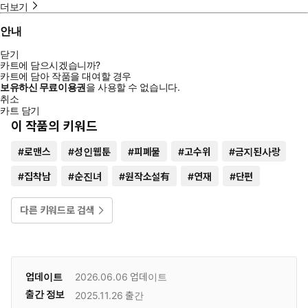
더보기
안내
닫기
카트에 담으시겠습니까?
카트에 담아 작품을 대여할 경우
보유하신 무료이용권
을 사용할 수 없습니다.
취소
카트 담기
이 작품의 키워드
#
로맨스
#
성인웹툰
#
피폐물
#
고수위
#
금지된사랑
#
집착남
#
순진녀
#
원작소설有
#
연재
#
단편
다른 키워드로 검색
업데이트
2026.06.06
업데이트
출간 정보
2025.11.26
출간