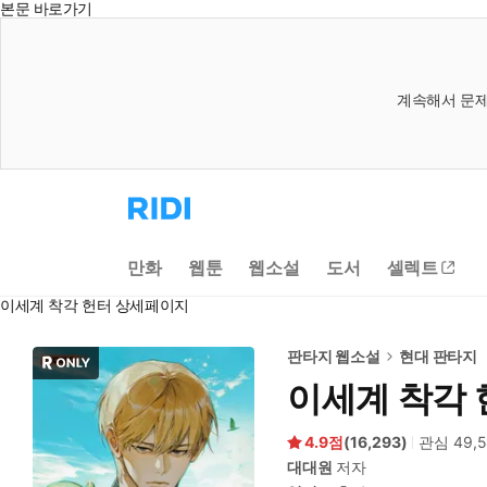
본문 바로가기
계속해서 문제
리
디
홈
으
만화
웹툰
웹소설
도서
셀렉트
로
이
이세계 착각 헌터 상세페이지
동
판타지 웹소설
현대 판타지
이세계 착각 
4.9
(
16,293
)
관심
49,
대대원
저자