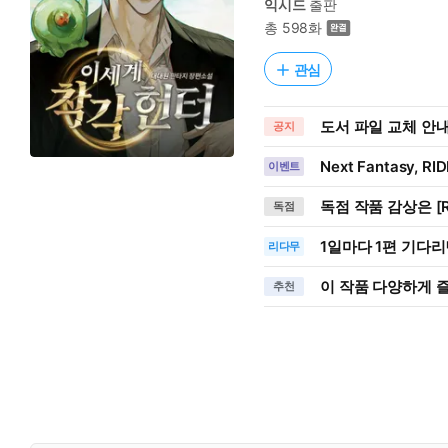
익시드
출판
총 598화
관심
도서 파일 교체 안내 (
공지
Next Fantasy, R
이벤트
독점 작품 감상은 [R
독점
1일
마다
1편 기다리
리다무
이 작품 다양하게 
추천