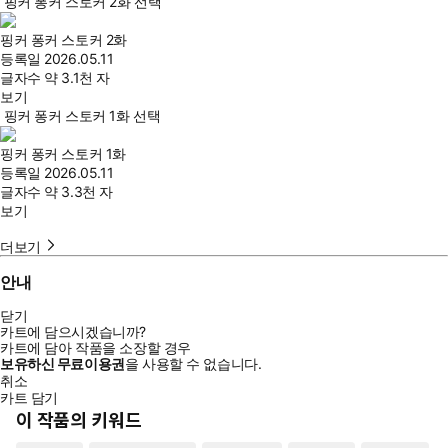
핑커 퐁커 스토커 2화 선택
핑커 퐁커 스토커 2화
등록일
2026.05.11
글자수
약 3.1천 자
보기
핑커 퐁커 스토커 1화 선택
핑커 퐁커 스토커 1화
등록일
2026.05.11
글자수
약 3.3천 자
보기
더보기
안내
닫기
카트에 담으시겠습니까?
카트에 담아 작품을 소장할 경우
보유하신 무료이용권
을 사용할 수 없습니다.
취소
카트 담기
이 작품의 키워드