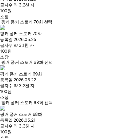
글자수
약 3.2천 자
100
원
소장
핑커 퐁커 스토커 70화 선택
핑커 퐁커 스토커 70화
등록일
2026.05.25
글자수
약 3.1천 자
100
원
소장
핑커 퐁커 스토커 69화 선택
핑커 퐁커 스토커 69화
등록일
2026.05.22
글자수
약 3.2천 자
100
원
소장
핑커 퐁커 스토커 68화 선택
핑커 퐁커 스토커 68화
등록일
2026.05.21
글자수
약 3.3천 자
100
원
소장