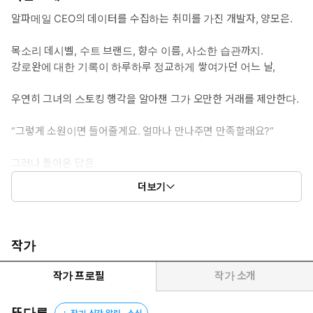
알파메일 CEO의 데이터를 수집하는 취미를 가진 개발자, 양모은.
목소리 데시벨, 수트 브랜드, 향수 이름, 사소한 습관까지.
강로완에 대한 기록이 하루하루 정교하게 쌓여가던 어느 날,
우연히 그녀의 스토킹 행각을 알아챈 그가 오만한 거래를 제안한다.
“그렇게 소원이면 들어줄게요. 얼마나 만나주면 만족할래요?”
그러나 돌아온 답은.
더보기
“외람되지만… 이성적으론 매력이 그닥….”
자존심이 산산이 부서진 강로완.
그날 이후 양모은을 꼬시려 온갖 매력을 발산하기 시작한다.
작가
우여곡절 끝에 몸으로 꼬시는 데는 성공하지만,
작가 프로필
작가 소개
흥미가 떨어진 덕후는 냉정한 법.
또다른