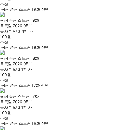
소장
핑커 퐁커 스토커 19화 선택
핑커 퐁커 스토커 19화
등록일
2026.05.11
글자수
약 3.4천 자
100
원
소장
핑커 퐁커 스토커 18화 선택
핑커 퐁커 스토커 18화
등록일
2026.05.11
글자수
약 3.1천 자
100
원
소장
핑커 퐁커 스토커 17화 선택
핑커 퐁커 스토커 17화
등록일
2026.05.11
글자수
약 3.1천 자
100
원
소장
핑커 퐁커 스토커 16화 선택