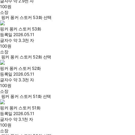
글자수
약 2.9천 자
100
원
소장
핑커 퐁커 스토커 53화 선택
핑커 퐁커 스토커 53화
등록일
2026.05.11
글자수
약 3.3천 자
100
원
소장
핑커 퐁커 스토커 52화 선택
핑커 퐁커 스토커 52화
등록일
2026.05.11
글자수
약 3.3천 자
100
원
소장
핑커 퐁커 스토커 51화 선택
핑커 퐁커 스토커 51화
등록일
2026.05.11
글자수
약 3.1천 자
100
원
소장