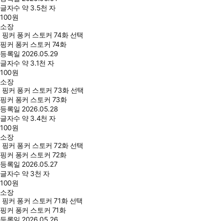
글자수
약 3.5천 자
100
원
소장
핑커 퐁커 스토커 74화 선택
핑커 퐁커 스토커 74화
등록일
2026.05.29
글자수
약 3.1천 자
100
원
소장
핑커 퐁커 스토커 73화 선택
핑커 퐁커 스토커 73화
등록일
2026.05.28
글자수
약 3.4천 자
100
원
소장
핑커 퐁커 스토커 72화 선택
핑커 퐁커 스토커 72화
등록일
2026.05.27
글자수
약 3천 자
100
원
소장
핑커 퐁커 스토커 71화 선택
핑커 퐁커 스토커 71화
등록일
2026.05.26