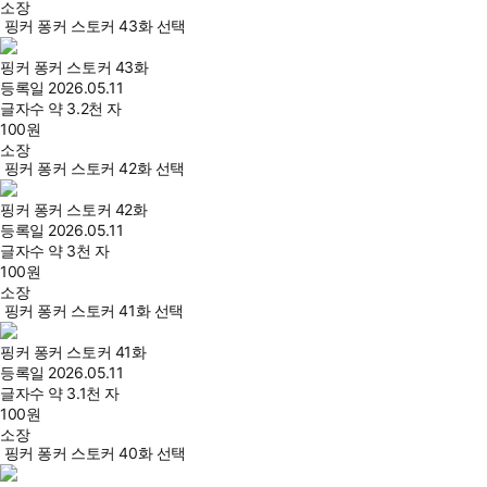
소장
핑커 퐁커 스토커 43화 선택
핑커 퐁커 스토커 43화
등록일
2026.05.11
글자수
약 3.2천 자
100
원
소장
핑커 퐁커 스토커 42화 선택
핑커 퐁커 스토커 42화
등록일
2026.05.11
글자수
약 3천 자
100
원
소장
핑커 퐁커 스토커 41화 선택
핑커 퐁커 스토커 41화
등록일
2026.05.11
글자수
약 3.1천 자
100
원
소장
핑커 퐁커 스토커 40화 선택