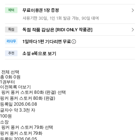
무료이용권 1장 증정
혜택
사용기한 30일, 1인 1회 발급 가능, 90일 대여
독점 작품 감상은 [RIDI ONLY 작품관]
독점
1일
마다
1편 기다리면 무료
리다무
소설 e북으로 보기
추천
전체 선택
총
0
화
0원
1권부터
이전목록 더보기
핑커 퐁커 스토커 80화 (완결) 선택
핑커 퐁커 스토커 80화 (완결)
등록일
2026.06.08
글자수
약 3.3천 자
100
원
소장
핑커 퐁커 스토커 79화 선택
핑커 퐁커 스토커 79화
등록일
2026.06.05