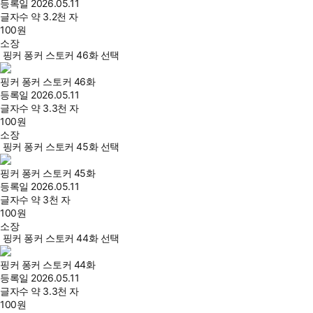
등록일
2026.05.11
글자수
약 3.2천 자
100
원
소장
핑커 퐁커 스토커 46화 선택
핑커 퐁커 스토커 46화
등록일
2026.05.11
글자수
약 3.3천 자
100
원
소장
핑커 퐁커 스토커 45화 선택
핑커 퐁커 스토커 45화
등록일
2026.05.11
글자수
약 3천 자
100
원
소장
핑커 퐁커 스토커 44화 선택
핑커 퐁커 스토커 44화
등록일
2026.05.11
글자수
약 3.3천 자
100
원