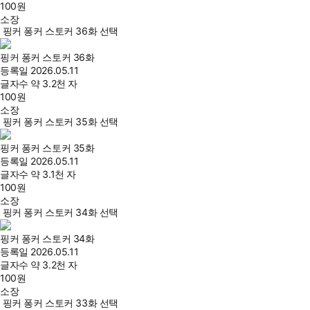
100
원
소장
핑커 퐁커 스토커 36화 선택
핑커 퐁커 스토커 36화
등록일
2026.05.11
글자수
약 3.2천 자
100
원
소장
핑커 퐁커 스토커 35화 선택
핑커 퐁커 스토커 35화
등록일
2026.05.11
글자수
약 3.1천 자
100
원
소장
핑커 퐁커 스토커 34화 선택
핑커 퐁커 스토커 34화
등록일
2026.05.11
글자수
약 3.2천 자
100
원
소장
핑커 퐁커 스토커 33화 선택