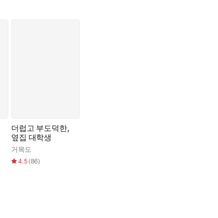
차태명의 싸늘한 시선에 우희의 입이 대번 다물렸다. 처음이었다. 이런
”
더럽고 부도덕한,
옆집 대학생
거목도
4.5
(
86
)