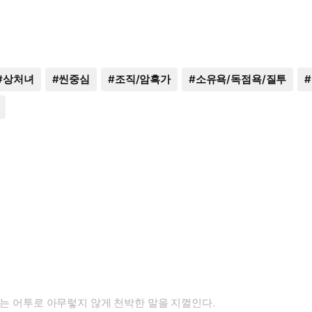
#
상처녀
#
씬중심
#
조직/암흑가
#
소유욕/독점욕/질투
#
이는 어투로 아무렇지 않게 천박한 말을 지껄인다.