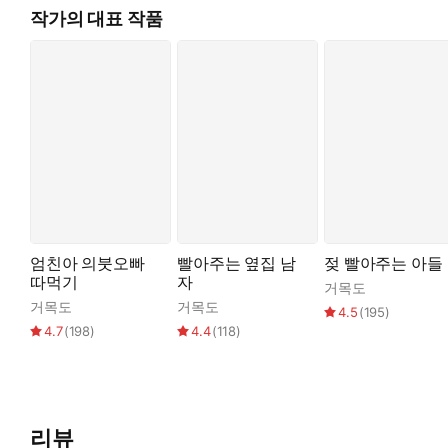
작가의 대표 작품
“없을 텐데.”
“…….”
우희가 본인의 범죄 현장을 목도했을 때도 그녀를 향하지 않았던 
“없을 텐데, 너. 우리 우희 그런 거 없잖아.”
“…….”
“그래, 남자 친구 있는 애가 그렇게 외간 남자를 쳐다보면 안 됐지.
“…….”
“좆 물려달라는 눈깔로.”
엄친아 의붓오빠
빨아주는 옆집 남
젖 빨아주는 아들
따먹기
자
거목도
거목도
거목도
4.5
(
195
)
4.7
(
198
)
4.4
(
118
)
리뷰