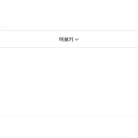
아들여
더보기
 눈이 우희에게로 헐겁게 떨어졌다.
해 지킬 도덕심 따위보다는 차태명에게 따먹힐 것 같다는 수치심과 두려움
이런 행동을 하는 걸 수도 있으니까.하지만 황급히 뱉어낸 우희의 말은