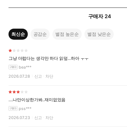
구매자
24
최신순
공감순
별점 높은순
별점 낮은순
그냥 더럽다는 생각만 하다 읽덮...하아 ㅜㅜ
bea***
2026.07.28
신고
차단
....나만이상한가봐..재미없었음
pss***
2026.07.23
신고
차단