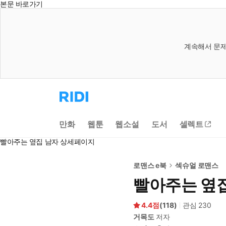
본문 바로가기
계속해서 문제
리
디
홈
으
만화
웹툰
웹소설
도서
셀렉트
로
이
빨아주는 옆집 남자 상세페이지
동
로맨스 e북
섹슈얼 로맨스
빨아주는 옆
4.4
(
118
)
관심
230
거목도
저자