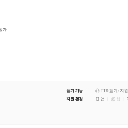
정가
듣기 기능
TTS(듣기)
지원
지원 환경
앱
웹