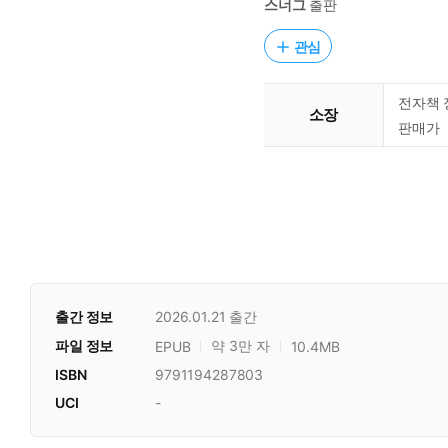
스너그
출판
관심
전자책 
소장
판매가
출간 정보
2026.01.21
출간
파일 정보
약 3만 자
EPUB
10.4MB
ISBN
9791194287803
UCI
-