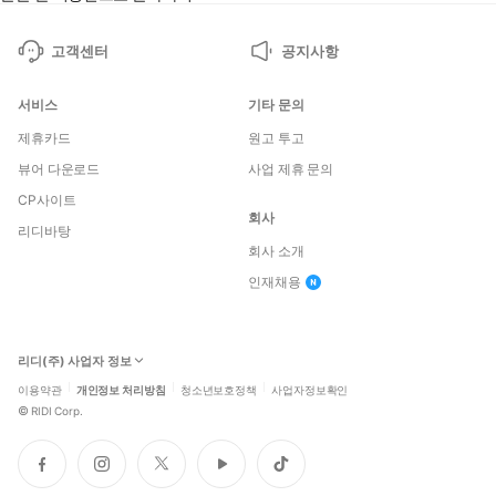
고객센터
공지사항
서비스
기타 문의
제휴카드
원고 투고
뷰어 다운로드
사업 제휴 문의
CP사이트
회사
리디바탕
회사 소개
인재채용
리디(주) 사업자 정보
이용약관
개인정보 처리방침
청소년보호정책
사업자정보확인
©
RIDI Corp.
페
인
트
유
틱
이
스
위
튜
톡