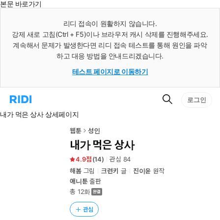
본문 바로가기
인
스
리디 접속이 원활하지 않습니다.
턴
강제 새로 고침(Ctrl + F5)이나 브라우저 캐시 삭제를 진행해주세요.
트
검
계속해서 문제가 발생한다면 리디 접속 테스트를 통해 원인을 파악
색
하고 대응 방법을 안내드리겠습니다.
테스트 페이지로 이동하기
검
리
로그인
색
디
내가 먹은 상사 상세페이지
홈
으
로
웹툰
성인
이
내가 먹은 상사
동
4.9
(
14
)
관심
84
해봄
그림
크런키
글
진이윤
원작
애니툰
출판
총 12화
관심