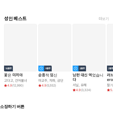
성인 베스트
더보기
꽃은 미끼야
순종적 임신
남편 대신 먹었습니
러브
다
er
고다고
,
건어물녀
마교주
,
차파
,
금단
서닐
,
유채
팔
4.9
(
12,990
)
4.9
(
5,552
)
4.9
(
3,324
)
5
소장하기 버튼