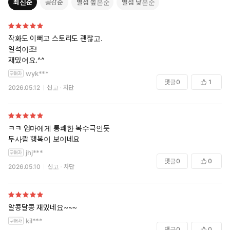
최신순
공감순
별점 높은순
별점 낮은순
작화도 이뻐고 스토리도 괜찮고.
일석이조!
재밌어요.^^
wyk***
댓글
0
1
2026.05.12
신고
차단
ㅋㅋ 엄마에게 통쾌한 복수극인듯
두사람 행복이 보이네요
jhj***
댓글
0
0
2026.05.10
신고
차단
알콩달콩 재밌네요~~~
kil***
댓글
0
0