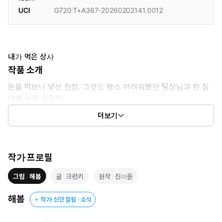
UCI
G720:T+A367-20260202141.0012
내가 먹은 상사
작품 소개
눈을 떠보니 낯선 천장, 그것도 평소 어려워했던 팀장님과 한 침
대에 누워 있었다.
더보기
"유서아 씨, 정말 기억 안 나요? 서아 씨가 날 따먹었어요."
작가 프로필
그림
해봄
글
크런키
원작
진이윤
해봄
작가 신간 알림 · 소식