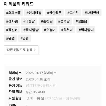
이 작품의 키워드
#
오피스물
#
현대배경
#
성인웹툰
#
고수위
#
사내연애
#
첫사랑
#
다정남
#
순정남
#
능력남
#
절륜남
#
직진남
#
짝사랑남
#
순정녀
#
상처녀
#
짝사랑녀
#
완결
#
단편
다른 키워드로 검색
업데이트
2026.04.17
업데이트
출간 정보
2026.04.18
출간
듣기 기능
TTS(듣기)
미
지원
파일 정보
평균 35.4MB
지원 환경
PC뷰어
PAPER
앱
웹
ISBN
-