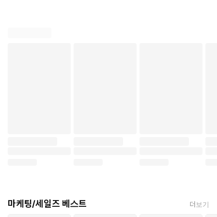
부록에는 50가지 틈새시장 아이디어가 수록되어 있다. 단순한 목록
이 아니다. 각 아이디어마다 타겟이 누구인지, 그들이 무엇을 힘들
어하는지, 어떤 솔루션을 제공해야 하는지가 명시되어 있다. 선택만
하면 된다. 오늘 저녁부터 시작할 수 있다.
한 가지 경고를 해두어야겠다.
이 책은 친절하지 않다. 독자의 감정을 어루만지지 않는다. "당신은
지금까지 '마케팅'이라는 거짓말에 속고 있었다"라는 서문의 첫 문장
부터 도발적이다. 저자는 기존의 마케팅 상식을 정면으로 부정한다.
꾸준히 콘텐츠를 올리면 언젠가 성공한다는 말. 저자에 따르면 그것
은 "이미 팔로워를 가진 기득권들이 당신을 노예처럼 부리기 위해 만
든 가장 달콤한 거짓말"이다.
불편할 수 있다. 그러나 불편함 뒤에 진실이 있다면, 그 불편함은
감수할 가치가 있다.
마케팅/세일즈 베스트
더보기