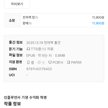
미리보기
전자책 정가
11,900원
소장
판매가
11,900원
출간 정보
2025.12.19
전자책 출간
듣기 기능
TTS(듣기)
지원
파일 정보
EPUB
약 6만 자
0.8MB
지원 환경
PC뷰어
PAPER
앱
웹
ISBN
9791142179433
UCI
-
인플루언서 기생 수익화 혁명
작품 정보