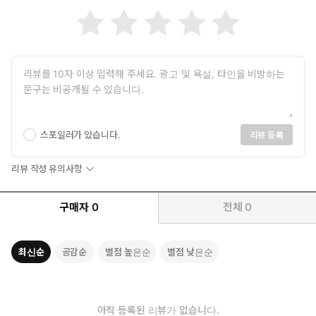
을 얻는다.
삼자가 모두 이득을 본다. 기생이되 착취가 아니다. 공생이다.
그렇다면 도구는 어떻게 만드는가.
여기서 이 책의 진짜 가치가 드러난다. 저자는 코딩을 모르는 사람
스포일러가 있습니다.
리뷰 등록
도 AI 도구를 만들 수 있다고 주장한다. 허풍이 아니다. 실제로 가능
하다.
리뷰 작성 유의사항
비밀은 '프롬프트'에 있다. AI에게 올바른 질문을 던지면, AI는 올바
구매자
0
전체
0
른 답을 내놓는다. 문제는 대부분의 사람이 올바른 질문을 모른다는
것이다. "블로그 글 써줘"라고 말하면 AI는 쓸모없는 글을 뱉는다.
그러나 "20년 경력의 카피라이터처럼, 30대 주부가 클릭할 수밖에
최신순
공감순
별점 높은순
별점 낮은순
없는 감성적인 톤으로, 공감-문제-해결 구조에 맞춰 글을 써라"라고
말하면 결과가 달라진다.
아직 등록된 리뷰가 없습니다.
이 책은 그 '올바른 질문'을 알려준다. 더 나아가, 질문을 만드는 질문