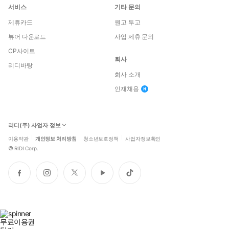
서비스
기타 문의
제휴카드
원고 투고
뷰어 다운로드
사업 제휴 문의
CP사이트
회사
리디바탕
회사 소개
인재채용
리디(주) 사업자 정보
이용약관
개인정보 처리방침
청소년보호정책
사업자정보확인
©
RIDI Corp.
페
인
트
유
틱
이
스
위
튜
톡
스
타
터
브
북
그
램
무료이용권