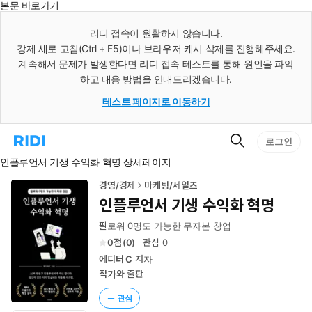
본문 바로가기
인
스
리디 접속이 원활하지 않습니다.
턴
강제 새로 고침(Ctrl + F5)이나 브라우저 캐시 삭제를 진행해주세요.
트
검
계속해서 문제가 발생한다면 리디 접속 테스트를 통해 원인을 파악
색
하고 대응 방법을 안내드리겠습니다.
테스트 페이지로 이동하기
검
리
로그인
색
디
인플루언서 기생 수익화 혁명 상세페이지
홈
으
로
경영/경제
마케팅/세일즈
이
인플루언서 기생 수익화 혁명
동
팔로워 0명도 가능한 무자본 창업
0
(
0
)
관심
0
에디터 C
저자
작가와
출판
관심