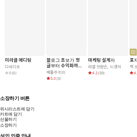
마지막으로 한 가지 질문을 던진다.
당신은 지금 무엇에 기생하고 있는가. 그 기생은 당신을 어디로
데려가고 있는가.
만약 그 방향이 마음에 들지 않는다면, 이 책이 다른 길을 보여줄 것
이다. 빨대를 꽂을 곳을 바꾸는 것. 그것만으로도 삶은 달라진다.
미라클 에디팅
블로그 초보가 첫
마케팅 설계자
포
글부터 수익화까지
디에디트
러셀 브런슨
,
이경식
잭 
읽는 데 반나절이면 충분하다. 실행하는 데는 오늘 저녁이면 충
가는 법
매출주치의
0
(
0
)
4.2
(
39
)
4
분하다. 결과를 보는 데는, 그것은 당신에게 달려 있다.
5.0
(
3
)
소장하기 버튼
위시리스트에 담기
카트에 담기
선물하기
소장하기
성인 인증 안내