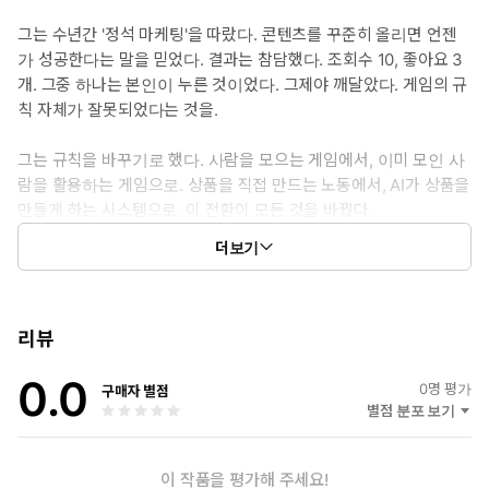
정확히 말하면, 이미 사람을 모아놓은 사람에게 기생하라. 인플루언
그는 수년간 '정석 마케팅'을 따랐다. 콘텐츠를 꾸준히 올리면 언젠
서다.
가 성공한다는 말을 믿었다. 결과는 참담했다. 조회수 10, 좋아요 3
개. 그중 하나는 본인이 누른 것이었다. 그제야 깨달았다. 게임의 규
칙 자체가 잘못되었다는 것을.
인플루언서라는 단어를 들으면 무엇이 떠오르는가.
그는 규칙을 바꾸기로 했다. 사람을 모으는 게임에서, 이미 모인 사
람을 활용하는 게임으로. 상품을 직접 만드는 노동에서, AI가 상품을
화려한 조명 아래서 춤추는 젊은이들. 자극적인 썸네일. 끊임없는 자
만들게 하는 시스템으로. 이 전환이 모든 것을 바꿨다.
기 노출. 대부분의 사람은 그 삶을 동경하면서도 두려워한다. 나는
저렇게 못 해. 카메라 앞에 서는 것만으로도 식은땀이 난다. 그래서
더보기
현재 에디터 C는 AI 기반 디지털 상품 개발과 마케팅 분야에서 활동
포기한다.
하고 있다. 그가 추구하는 것은 단 하나다. 시간을 팔지 않고도 돈을
버는 구조. 이 책에는 그가 시행착오 끝에 찾아낸 그 구조의 설계도
이 책의 저자는 말한다. 인플루언서가 되려 하지 마라. 인플루언서를
가 담겨 있다.
리뷰
이용하라.
0.0
0
명 평가
구매자 별점
논리는 단순하다. 인플루언서에게는 팬이 있다. 팬에게는 문제가
별점 분포 보기
있다. 당신이 그 문제를 해결하는 도구를 만들어 인플루언서에
게 건네면, 인플루언서는 그것을 팬에게 나눠준다. 팬은 문제를
해결하고, 인플루언서는 가치 있는 콘텐츠를 얻고, 당신은 수익
이 작품을 평가해 주세요!