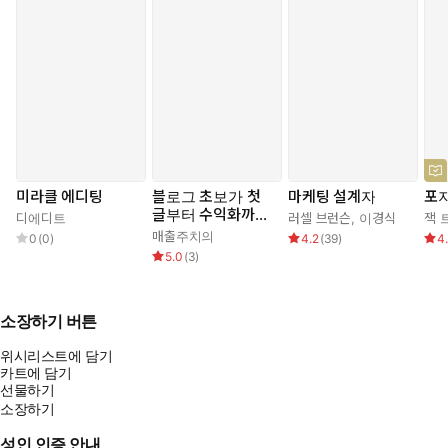
마지막으로 한 가지 질문을 던진다.
당신은 지금 무엇에 기생하고 있는가. 그 기생은 당신을 어디로
데려가고 있는가.
만약 그 방향이 마음에 들지 않는다면, 이 책이 다른 길을 보여줄 것
이다. 빨대를 꽂을 곳을 바꾸는 것. 그것만으로도 삶은 달라진다.
미라클 에디팅
블로그 초보가 첫
마케팅 설계자
포
글부터 수익화까지
디에디트
러셀 브런슨
,
이경식
잭 
읽는 데 반나절이면 충분하다. 실행하는 데는 오늘 저녁이면 충
가는 법
매출주치의
0
(
0
)
4.2
(
39
)
4
분하다. 결과를 보는 데는, 그것은 당신에게 달려 있다.
5.0
(
3
)
소장하기 버튼
위시리스트에 담기
카트에 담기
선물하기
소장하기
성인 인증 안내