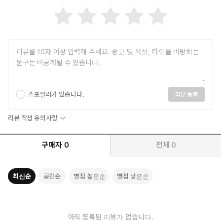
을 얻는다.
삼자가 모두 이득을 본다. 기생이되 착취가 아니다. 공생이다.
그렇다면 도구는 어떻게 만드는가.
여기서 이 책의 진짜 가치가 드러난다. 저자는 코딩을 모르는 사람
스포일러가 있습니다.
리뷰 등록
도 AI 도구를 만들 수 있다고 주장한다. 허풍이 아니다. 실제로 가능
하다.
리뷰 작성 유의사항
비밀은 '프롬프트'에 있다. AI에게 올바른 질문을 던지면, AI는 올바
구매자
0
전체
0
른 답을 내놓는다. 문제는 대부분의 사람이 올바른 질문을 모른다는
것이다. "블로그 글 써줘"라고 말하면 AI는 쓸모없는 글을 뱉는다.
그러나 "20년 경력의 카피라이터처럼, 30대 주부가 클릭할 수밖에
최신순
공감순
별점 높은순
별점 낮은순
없는 감성적인 톤으로, 공감-문제-해결 구조에 맞춰 글을 써라"라고
말하면 결과가 달라진다.
아직 등록된 리뷰가 없습니다.
이 책은 그 '올바른 질문'을 알려준다. 더 나아가, 질문을 만드는 질문