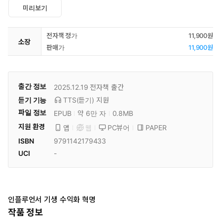
미리보기
전자책 정가
11,900원
소장
판매가
11,900원
출간 정보
2025.12.19
전자책 출간
듣기 기능
TTS(듣기)
지원
파일 정보
EPUB
약 6만 자
0.8MB
지원 환경
PC뷰어
PAPER
앱
웹
ISBN
9791142179433
UCI
-
인플루언서 기생 수익화 혁명
작품 정보