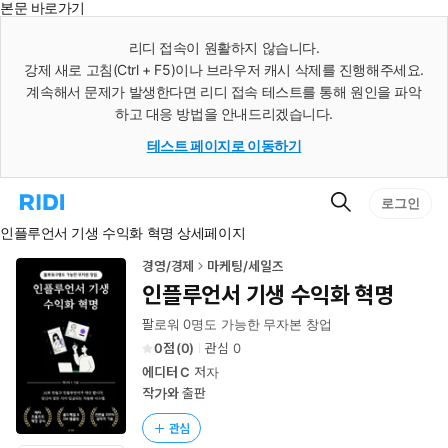
본문 바로가기
인
스
리디 접속이 원활하지 않습니다.
턴
강제 새로 고침(Ctrl + F5)이나 브라우저 캐시 삭제를 진행해주세요.
트
검
계속해서 문제가 발생한다면 리디 접속 테스트를 통해 원인을 파악
색
하고 대응 방법을 안내드리겠습니다.
테스트 페이지로 이동하기
검
리
로그인
색
디
인플루언서 기생 수익화 혁명 상세페이지
홈
으
로
경영/경제
마케팅/세일즈
이
인플루언서 기생 수익화 혁명
동
팔로워 0명도 가능한 무자본 창업
0
(
0
)
관심
0
에디터 C
저자
작가와
출판
관심