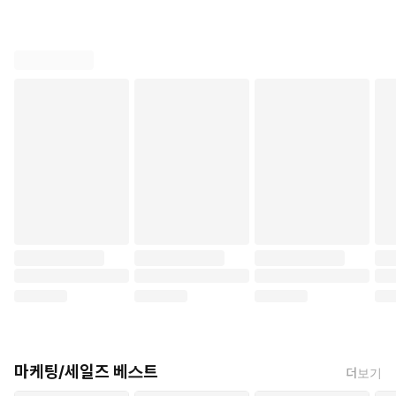
부록에는 50가지 틈새시장 아이디어가 수록되어 있다. 단순한 목록
이 아니다. 각 아이디어마다 타겟이 누구인지, 그들이 무엇을 힘들
어하는지, 어떤 솔루션을 제공해야 하는지가 명시되어 있다. 선택만
하면 된다. 오늘 저녁부터 시작할 수 있다.
한 가지 경고를 해두어야겠다.
이 책은 친절하지 않다. 독자의 감정을 어루만지지 않는다. "당신은
지금까지 '마케팅'이라는 거짓말에 속고 있었다"라는 서문의 첫 문장
부터 도발적이다. 저자는 기존의 마케팅 상식을 정면으로 부정한다.
꾸준히 콘텐츠를 올리면 언젠가 성공한다는 말. 저자에 따르면 그것
은 "이미 팔로워를 가진 기득권들이 당신을 노예처럼 부리기 위해 만
든 가장 달콤한 거짓말"이다.
불편할 수 있다. 그러나 불편함 뒤에 진실이 있다면, 그 불편함은
감수할 가치가 있다.
마케팅/세일즈 베스트
더보기