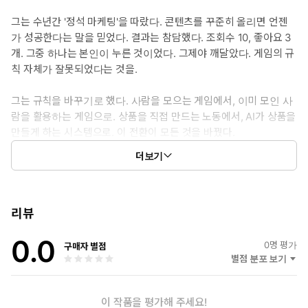
정확히 말하면, 이미 사람을 모아놓은 사람에게 기생하라. 인플루언
그는 수년간 '정석 마케팅'을 따랐다. 콘텐츠를 꾸준히 올리면 언젠
서다.
가 성공한다는 말을 믿었다. 결과는 참담했다. 조회수 10, 좋아요 3
개. 그중 하나는 본인이 누른 것이었다. 그제야 깨달았다. 게임의 규
칙 자체가 잘못되었다는 것을.
인플루언서라는 단어를 들으면 무엇이 떠오르는가.
그는 규칙을 바꾸기로 했다. 사람을 모으는 게임에서, 이미 모인 사
람을 활용하는 게임으로. 상품을 직접 만드는 노동에서, AI가 상품을
화려한 조명 아래서 춤추는 젊은이들. 자극적인 썸네일. 끊임없는 자
만들게 하는 시스템으로. 이 전환이 모든 것을 바꿨다.
기 노출. 대부분의 사람은 그 삶을 동경하면서도 두려워한다. 나는
저렇게 못 해. 카메라 앞에 서는 것만으로도 식은땀이 난다. 그래서
더보기
현재 에디터 C는 AI 기반 디지털 상품 개발과 마케팅 분야에서 활동
포기한다.
하고 있다. 그가 추구하는 것은 단 하나다. 시간을 팔지 않고도 돈을
버는 구조. 이 책에는 그가 시행착오 끝에 찾아낸 그 구조의 설계도
이 책의 저자는 말한다. 인플루언서가 되려 하지 마라. 인플루언서를
가 담겨 있다.
리뷰
이용하라.
0.0
0
명 평가
구매자 별점
논리는 단순하다. 인플루언서에게는 팬이 있다. 팬에게는 문제가
별점 분포 보기
있다. 당신이 그 문제를 해결하는 도구를 만들어 인플루언서에
게 건네면, 인플루언서는 그것을 팬에게 나눠준다. 팬은 문제를
해결하고, 인플루언서는 가치 있는 콘텐츠를 얻고, 당신은 수익
이 작품을 평가해 주세요!