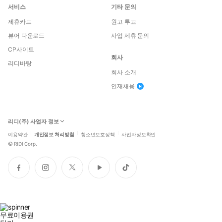
서비스
기타 문의
제휴카드
원고 투고
뷰어 다운로드
사업 제휴 문의
CP사이트
회사
리디바탕
회사 소개
인재채용
리디(주) 사업자 정보
이용약관
개인정보 처리방침
청소년보호정책
사업자정보확인
©
RIDI Corp.
페
인
트
유
틱
이
스
위
튜
톡
스
타
터
브
북
그
램
무료이용권