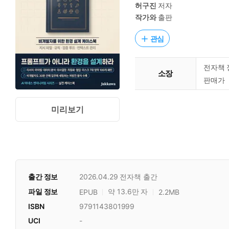
허구진
저자
작가와
출판
관심
전자책 
소장
판매가
미리보기
출간 정보
2026.04.29
전자책 출간
파일 정보
약 13.6만 자
EPUB
2.2MB
ISBN
9791143801999
UCI
-