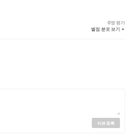
0
명 평가
별점 분포 보기
리뷰 등록