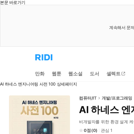
본문 바로가기
계속해서 문제
리
디
홈
으
만화
웹툰
웹소설
도서
셀렉트
로
이
AI 하네스 엔지니어링 사전 100 상세페이지
동
컴퓨터/IT
개발/프로그래밍
AI 하네스 엔
비개발자를 위한 환경 설계 
0
(
0
)
관심
1