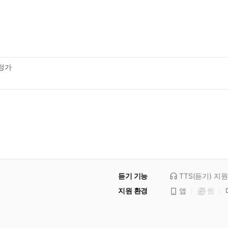
정가
듣기 기능
TTS(듣기)
지원
지원 환경
앱
웹