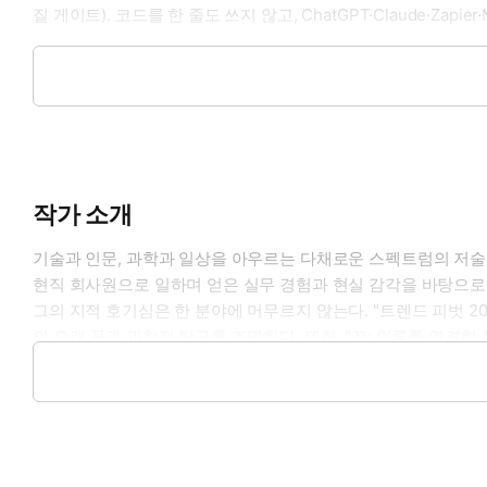
질 게이트). 코드를 한 줄도 쓰지 않고, ChatGPT·Claude·Z
1페이지부터 순서대로 읽을 필요는 없다. 업무가 막히는 순간, 부
는 단 5개만 세팅해도 한 달 뒤의 업무 흐름은 지금과 달라져 있
작가 소개
기술과 인문, 과학과 일상을 아우르는 다채로운 스펙트럼의 저술
현직 회사원으로 일하며 얻은 실무 경험과 현실 감각을 바탕으로
그의 지적 호기심은 한 분야에 머무르지 않는다. "트렌드 피벗 202
의 오랜 꿈과 과학적 탐구를 조명한다. 또한, "끈: 인류를 연결한
나아가 "도파민 단식", "매일 5분 금강경", "타로의 모든것"
"AI 논문 마스터", "텍스트 쿠킹"에서는 AI 'Claude'와 