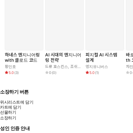
하네스 엔지니어링
AI 시대의 엔지니어
피지컬 AI 시스템
바로
with 클로드 코드
링 전략
설계
th
로드
황민호
드류 호스킨스
,
조쉬(김승권)
엥지유니버스
차
5.0
(
3
)
0
(
0
)
5.0
(
1
)
0
소장하기 버튼
위시리스트에 담기
카트에 담기
선물하기
소장하기
성인 인증 안내