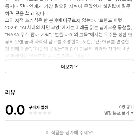
지(품질 게이트). 코드를 한 줄도 쓰지 않고,
동시대 현대인에게 가장 필요한 지식이 무엇인지 끊임없이 질문
ChatGPT·Claude·Zapier·Make·노션 같은 누구나 쓰는 도구만으
하며 글을 쓰고 있다.
로 30분 안에 내 업무에 세팅할 수 있도록 설계되었다.
그의 지적 호기심은 한 분야에 머무르지 않는다. "트렌드 피벗
2026", "AI 시대의 시민 교양"에서는 미래를 읽는 날카로운 통찰을,
1페이지부터 순서대로 읽을 필요는 없다. 업무가 막히는 순간, 부
"NASA 우주 탐사 에픽", "별들 사이의 고독"에서는 우주를 향한 인
록의 직업별·도구별·작업유형별 인덱스에서 내 상황에 맞는 패턴
류의 오랜 꿈과 과학적 탐구를 조명한다. 또한, "끈: 인류를 연결한
번호를 찾아 바로 그 페이지로 직행하면 된다. 100개 중 내 직무
첫 번째 기술", "다윈의 문장들"과 같이 인류의 과거와 진화의 비밀
에 맞는 단 5개만 세팅해도 한 달 뒤의 업무 흐름은 지금과 달라져
을 파헤치는 인문학적 탐구도 멈추지 않는다.
있을 것이다.
나아가 "도파민 단식", "매일 5분 금강경", "타로의 모든것" 등 바쁜
더보기
현대인의 내면을 돌보고 삶의 지혜를 더하는 실용적인 주제까지 아
우르며 독자들의 일상에 구체적인 도움을 주고자 노력한다. 특히
"AI 논문 마스터", "텍스트 쿠킹"에서는 AI 'Claude'와 협업하는 등
새로운 시대의 글쓰기 방식을 실험하며 지식의 최전선에서 독자
리뷰
들과 함께 성장하고 있다.
0.0
0
명 평가
구매자 별점
별점 분포 보기
이 작품을 평가해 주세요!