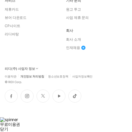
서비스
기타 문의
제휴카드
원고 투고
뷰어 다운로드
사업 제휴 문의
CP사이트
회사
리디바탕
회사 소개
인재채용
리디(주) 사업자 정보
이용약관
개인정보 처리방침
청소년보호정책
사업자정보확인
©
RIDI Corp.
페
인
트
유
틱
이
스
위
튜
톡
스
타
터
브
북
그
램
무료이용권
닫기