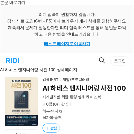
본문 바로가기
인
스
리디 접속이 원활하지 않습니다.
턴
강제 새로 고침(Ctrl + F5)이나 브라우저 캐시 삭제를 진행해주세요.
트
검
계속해서 문제가 발생한다면 리디 접속 테스트를 통해 원인을 파악
색
하고 대응 방법을 안내드리겠습니다.
테스트 페이지로 이동하기
검
리
로그인
색
디
AI 하네스 엔지니어링 사전 100 상세페이지
홈
으
로
컴퓨터/IT
개발/프로그래밍
이
AI 하네스 엔지니어링 사전 100
동
비개발자를 위한 환경 설계 케이스북
0
(
0
)
관심
1
허구진
저자
작가와
출판
관심