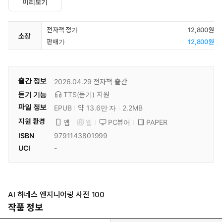
미리보기
전자책 정가
12,800원
소장
판매가
12,800원
출간 정보
2026.04.29
전자책 출간
듣기 기능
TTS(듣기)
지원
파일 정보
EPUB
약 13.6만 자
2.2MB
지원 환경
PC뷰어
PAPER
앱
웹
ISBN
9791143801999
UCI
-
AI 하네스 엔지니어링 사전 100
작품 정보