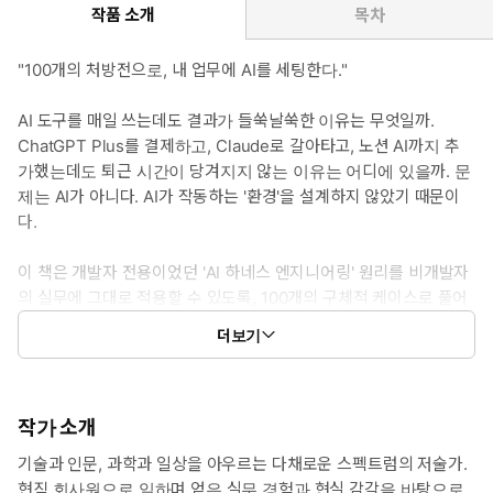
작품 소개
목차
"100개의 처방전으로, 내 업무에 AI를 세팅한다."
AI 도구를 매일 쓰는데도 결과가 들쑥날쑥한 이유는 무엇일까.
ChatGPT Plus를 결제하고, Claude로 갈아타고, 노션 AI까지 추
가했는데도 퇴근 시간이 당겨지지 않는 이유는 어디에 있을까. 문
제는 AI가 아니다. AI가 작동하는 '환경'을 설계하지 않았기 때문이
다.
이 책은 개발자 전용이었던 'AI 하네스 엔지니어링' 원리를 비개발자
의 실무에 그대로 적용할 수 있도록, 100개의 구체적 케이스로 풀어
낸 **사전**이다. 리서치·라이팅·데이터 분석·의사결정·자동화·협업
더보기
·리스크 관리 — 비개발자 실무자가 시간을 가장 많이 쓰는 7개 영역
을 모두 포괄한다.
각 패턴에는 네 가지가 담겨 있다. 어떤 상황에서 필요한지(적용
작가 소개
상황), 어떤 도구와 설정이 있어야 하는지(기본 환경 세팅), 단계
기술과 인문, 과학과 일상을 아우르는 다채로운 스펙트럼의 저술가.
별로 어떻게 실행하는지(실행 흐름), 어디서 실패를 막아야 하는
현직 회사원으로 일하며 얻은 실무 경험과 현실 감각을 바탕으로,