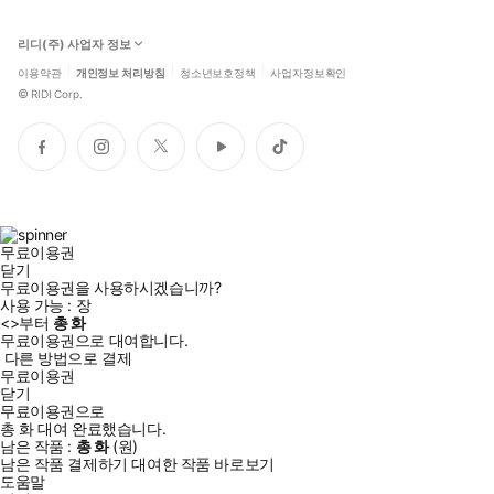
리디(주) 사업자 정보
이용약관
개인정보 처리방침
청소년보호정책
사업자정보확인
©
RIDI Corp.
페
인
트
유
틱
이
스
위
튜
톡
스
타
터
브
북
그
램
무료이용권
닫기
무료이용권을 사용하시겠습니까?
사용 가능 :
장
<
>부터
총
화
무료이용권으로 대여합니다.
다른 방법으로 결제
무료이용권
닫기
무료이용권으로
총
화
대여 완료했습니다.
남은 작품 :
총
화
(
원)
남은 작품 결제하기
대여한 작품 바로보기
도움말