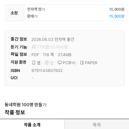
전자책 정가
15,900원
소장
판매가
15,900원
출간 정보
2026.06.03
전자책 출간
듣기 기능
TTS(듣기)
미
지원
파일 정보
PDF
27.4MB
118 쪽
지원 환경
PC뷰어
PAPER
앱
웹
ISBN
9791143807632
UCI
-
동네학원 100명 만들기
작품 정보
작품 소개
목차