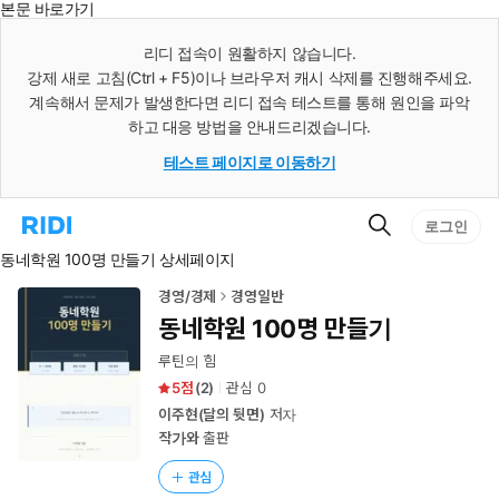
본문 바로가기
인
스
리디 접속이 원활하지 않습니다.
턴
강제 새로 고침(Ctrl + F5)이나 브라우저 캐시 삭제를 진행해주세요.
트
검
계속해서 문제가 발생한다면 리디 접속 테스트를 통해 원인을 파악
색
하고 대응 방법을 안내드리겠습니다.
테스트 페이지로 이동하기
검
리
로그인
색
디
동네학원 100명 만들기 상세페이지
홈
으
로
경영/경제
경영일반
이
동네학원 100명 만들기
동
루틴의 힘
5
(
2
)
관심
0
이주현(달의 뒷면)
저자
작가와
출판
관심