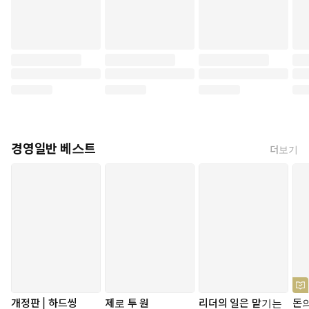
경영일반 베스트
더보기
개정판 | 하드씽
제로 투 원
리더의 일은 맡기는
돈의