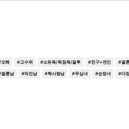
/오해
#
고수위
#
소유욕/독점욕/질투
#
친구>연인
#
결혼
#
절륜남
#
직진남
#
짝사랑남
#
무심녀
#
순정녀
#
다