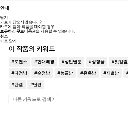
안내
닫기
카트에 담으시겠습니까?
카트에 담아 작품을 대여할 경우
보유하신 무료이용권
을 사용할 수 없습니다.
취소
카트 담기
이 작품의 키워드
#
로맨스
#
현대배경
#
성인웹툰
#
성장물
#
엇갈림
#
다정남
#
순정남
#
능글남
#
유혹남
#
재벌남
#
완결
#
단편
다른 키워드로 검색