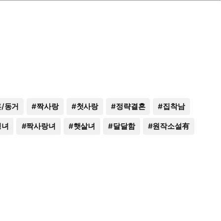
/동거
#
짝사랑
#
첫사랑
#
정략결혼
#
집착남
정녀
#
짝사랑녀
#
햇살녀
#
달달함
#
원작소설有