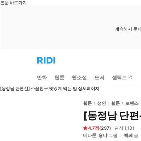
본문 바로가기
계속해서 문제
리
디
홈
으
만화
웹툰
웹소설
도서
셀렉트
로
이
[동정남 단편선] 소꿉친구 맛있게 먹는 법 상세페이지
동
웹툰
성인
웹툰
로맨스
[동정남 단편
4.7
(
297
)
관심
1,181
메타툰
,
왕냐
그림
벽페
글