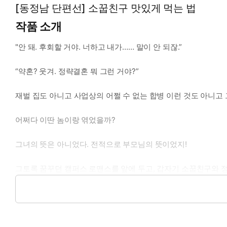
[동정남 단편선] 소꿉친구 맛있게 먹는 법
작품 소개
"안 돼. 후회할 거야. 너하고 내가…… 말이 안 되잖.”
“약혼? 웃겨. 정략결혼 뭐 그런 거야?”
재벌 집도 아니고 사업상의 어쩔 수 없는 합병 이런 것도 아니고 
어쩌다 이딴 놈이랑 엮었을까?
그녀의 뜻은 아니었다. 전적으로 부모님의 뜻이었지!
그토록 꿈꾸던 캠퍼스 로맨스를 앞에 두고, 갑자기 소꿉친구와 정
네? 이 나이에 약혼이요?
그것도 불알친구이자 소문난 걸레인 마성재랑요?
ⓒ벽페,왕냐(원작:홍서혜)/메타툰