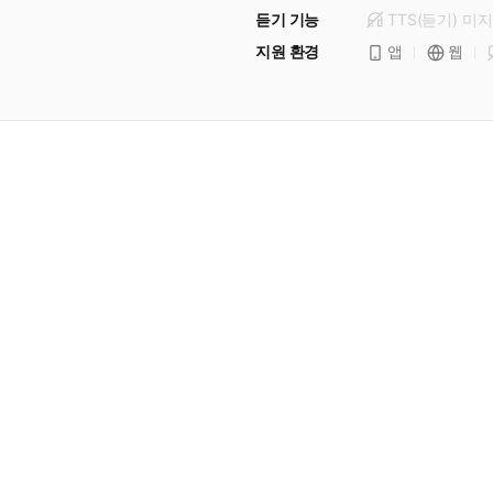
듣기 기능
TTS(듣기)
미
지
지원 환경
앱
웹