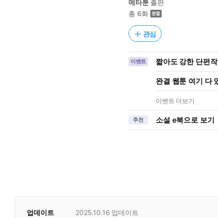
메타툰
출판
총 6화
관심
짧아도 강한 단편작
이벤트
완결 웹툰 여기 다
이벤트 더보기
소설 e북으로 보기
추천
업데이트
2025.10.16
업데이트