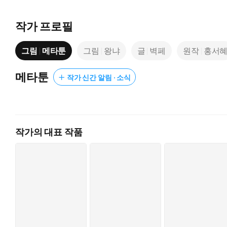
작가 프로필
그림
메타툰
그림
왕냐
글
벽페
원작
홍서
메타툰
작가 신간 알림 · 소식
작가의 대표 작품