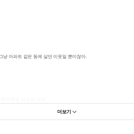
그냥 아파트 같은 동에 살던 이웃일 뿐이잖아.
략 약혼을 하게 된 다경.
더보기