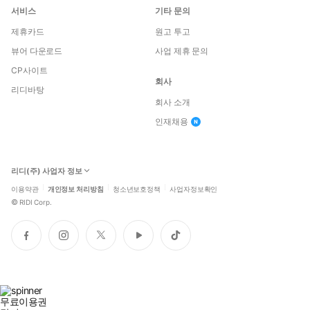
서비스
기타 문의
제휴카드
원고 투고
뷰어 다운로드
사업 제휴 문의
CP사이트
회사
리디바탕
회사 소개
인재채용
리디(주) 사업자 정보
이용약관
개인정보 처리방침
청소년보호정책
사업자정보확인
©
RIDI Corp.
페
인
트
유
틱
이
스
위
튜
톡
스
타
터
브
북
그
램
무료이용권