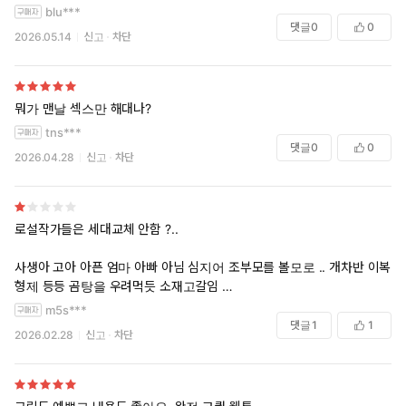
blu***
댓글
0
0
2026.05.14
신고
차단
뭐가 맨날 섹스만 해대나?
tns***
댓글
0
0
2026.04.28
신고
차단
로설작가들은 세대교체 안함 ?..
사생아 고아 아픈 엄마 아빠 아님 심지어 조부모를 볼모로 .. 개차반 이복
형제 등등 곰탕을 우려먹듯 소재고갈임
남주여주 섹만하면 로맨스 완성이고
m5s***
댓글
1
1
2026.02.28
신고
차단