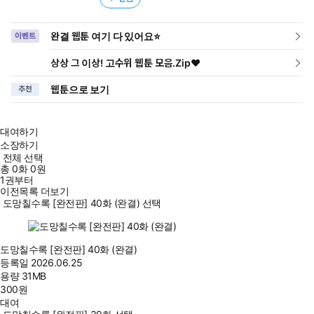
완결 웹툰 여기 다 있어요⭐
이벤트
상상 그 이상! 고수위 웹툰 모음.Zip♥
웹툰으로 보기
추천
대여하기
소장하기
전체 선택
총
0
화
0원
1권부터
이전목록 더보기
도망칠수록 [완전판] 40화 (완결) 선택
도망칠수록 [완전판] 40화 (완결)
등록일
2026.06.25
용량
31MB
300
원
대여