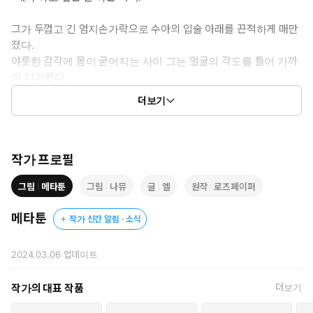
그가 두껍고 긴 엄지손가락으로 수아의 입술 아래를 끈적하게 매만
졌다.
야릇한 감각에 몸이 굳어지는 사이 그는 얼굴의 각도를 틀어 가까
이 다가왔다.
더보기
수아는 겁에 질렸으면서도 애써 아닌 척 그를 올려다봤다.
서문훤이 승리자의 얼굴로 웃고 있었다.
제가 승낙한 제안이었지만, 마음도 몸도 준비가 되지 않았다.
작가 프로필
두려운 마음에 그를 거부하려는 순간, 입술이 포개어졌다.
그림
메타툰
그림
나뮤
글
엘
원작
로즈페이퍼
ⓒ엘,나뮤(원작:로즈페이퍼)/메타툰
메타툰
작가 신간 알림 · 소식
2024.03.06
업데이트
작가의 대표 작품
더보기