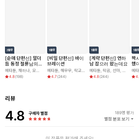
[순애 단편선] 말더
[비밀 단편선] 바이
[계략 단편선] 연하
짝
듬 동정 절륜남의
브레이션
남 잡으러 왔는데요
했더
순애
메타툰
,
채하나
,
모게게
,
눈물점
메타툰
,
해무무
,
락교보이
,
메타툰
문정민
,
락곰
,
선마
,
연폭
메타
4.8
(
198
)
4.7
(
244
)
4.8
(
244
)
4
리뷰
4.8
189
명 평가
구매자 별점
별점 분포 보기
이 작품을 평가해 주세요!