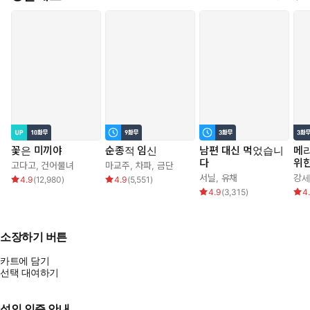
꽃은 미끼야
순종적 임신
남편 대신 먹었습니
메리
다
위
고다고
,
건어물녀
마교주
,
차파
,
금단
서닐
,
유채
강
4.9
(
12,980
)
4.9
(
5,551
)
4.9
(
3,315
)
4
소장하기 버튼
카트에 담기
선택 대여하기
성인 인증 안내