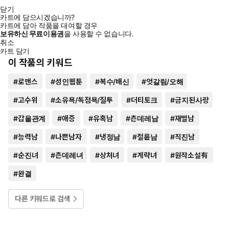
닫기
카트에 담으시겠습니까?
카트에 담아 작품을 대여할 경우
보유하신 무료이용권
을 사용할 수 없습니다.
취소
카트 담기
이 작품의 키워드
#
로맨스
#
성인웹툰
#
복수/배신
#
엇갈림/오해
#
고수위
#
소유욕/독점욕/질투
#
더티토크
#
금지된사랑
#
갑을관계
#
애증
#
유혹남
#
츤데레남
#
재벌남
#
능력남
#
나쁜남자
#
냉정남
#
절륜남
#
직진남
#
순진녀
#
츤데레녀
#
상처녀
#
계략녀
#
원작소설有
#
완결
다른 키워드로 검색