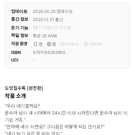
업데이트
2026.06.25
업데이트
출간 정보
2025.12.31
출간
듣기 기능
TTS(듣기)
미
지원
파일 정보
평균 29.6MB
지원 환경
PC뷰어
PAPER
앱
웹
ISBN
9791194283805
UCI
-
도망칠수록 [완전판]
작품 소개
“우리 내기할까요?
문수아 님이 내 시야에서 24시간 이상 사라진다면 문수아 님이 이
기는 거죠.”
“만약에 내가 지면요? 그다음은 어떻게 되는 건가요?”
“내가 하고 싶은 걸 하는 거지.”