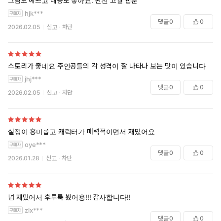
그림도 예쁘고 내용도 좋아요. 완전 고퀄 웹툰
hjk***
댓글
0
0
2026.02.05
신고
차단
스토리가 좋네요 주인공들의 각 성격이 잘 나타나 보는 맛이 있습니다
jhj***
댓글
0
0
2026.02.05
신고
차단
설정이 흥미롭고 캐릭터가 매력적이면서 재밌어요
oye***
댓글
0
0
2026.01.28
신고
차단
넘 재밌어서 후루룩 봤어용!!! 감사합니다!!
zlx***
댓글
0
0