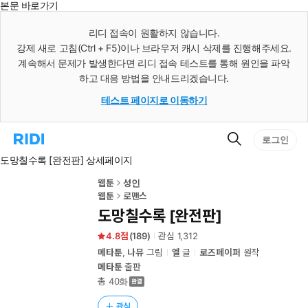
본문 바로가기
인
스
리디 접속이 원활하지 않습니다.
턴
강제 새로 고침(Ctrl + F5)이나 브라우저 캐시 삭제를 진행해주세요.
트
검
계속해서 문제가 발생한다면 리디 접속 테스트를 통해 원인을 파악
색
하고 대응 방법을 안내드리겠습니다.
테스트 페이지로 이동하기
검
리
로그인
색
디
도망칠수록 [완전판] 상세페이지
홈
으
로
웹툰
성인
이
웹툰
로맨스
동
도망칠수록 [완전판]
4.8
(
189
)
관심
1,312
메타툰
,
나뮤
그림
엘
글
로즈페이퍼
원작
메타툰
출판
총 40화
관심