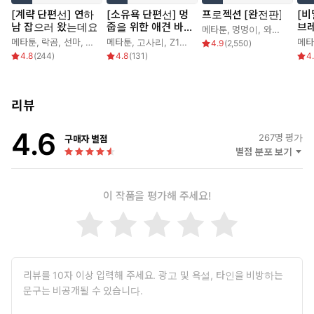
[계략 단편선] 연하
[소유욕 단편선] 멍
프로젝션 [완전판]
[비
남 잡으러 왔는데요
줍을 위한 애견 바
브
메타툰
,
멍멍이
,
와비
,
이은규
이블
메타툰
,
락곰
,
선마
,
연폭
메타툰
,
고사리
,
Z1NE
,
감염컴
메타
4.9
(
2,550
)
4.8
(
244
)
4.8
(
131
)
4
리뷰
4.6
267
명 평가
구매자 별점
별점 분포 보기
이 작품을 평가해 주세요!