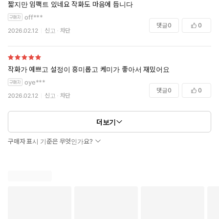
짧지만 임팩트 있네요 작화도 마음에 듭니다
off***
댓글
0
0
2026.02.12
신고
차단
작화가 예쁘고 설정이 흥미롭고 케미가 좋아서 재밌어요
oye***
댓글
0
0
2026.02.12
신고
차단
더보기
구매자 표시 기준은 무엇인가요?