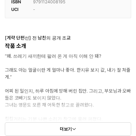
ISBN
9791124008195
UCI
-
[계략 단편선] 전 남친의 공개 조교
작품 소개
“왜. 쓰레기 새끼한테 팔려 온 게 아직 이해 안 돼?
그래도 아는 얼굴이란 게 얼마나 좋아. 한지유 보지 값, 내가 잘 쳐줄
게.”
어찌 된 일인지, 하루 아침에 망해 버린 집안. 그리고, 부모님과 오빠
들은 코빼기도 보이지 않았다.
그녀는 영문도 모른 채 어둑한 창고로 끌려왔다.
킬킬거리는 기분 나쁜 소리가 창고에 울려 퍼졌다.
자신을 둘러싼 남자들. 상황 파악을 한 그녀의 눈동자에 눈물이 한가
더보기
득 고였다.