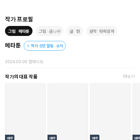
그때. 건조한 음성과 동시에 어둠 속에서 서서히 드러난 얼굴에
지유는 호흡마저 멈추었다.
작가 프로필
그림
메타툰
그림
금나무
글
현
원작
타락감자
제 눈을 믿을 수가 없었다. 느릿하게 제게로 다가오고 있는 이는, 분
명 그였다.
메타툰
작가 신간 알림 · 소식
제가 매몰차게도 버렸던, 전 남자친구. 서강우.
ⓒ현,금나무(원작:타락감자)/메타툰
2024.03.06
업데이트
작가의 대표 작품
더보기