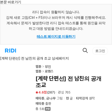
본문 바로가기
인
스
리디 접속이 원활하지 않습니다.
턴
강제 새로 고침(Ctrl + F5)이나 브라우저 캐시 삭제를 진행해주세요.
트
검
계속해서 문제가 발생한다면 리디 접속 테스트를 통해 원인을 파악
색
하고 대응 방법을 안내드리겠습니다.
테스트 페이지로 이동하기
검
리
로그인
색
디
[계략 단편선] 전 남친의 공개 조교 상세페이지
홈
으
로
웹툰
성인
이
웹툰
로맨스
동
[계략 단편선] 전 남친의 공개
조교
4.6
(
267
)
관심
765
메타툰
,
금나무
그림
현
글
타락감자
원작
메타툰
출판
총 5화