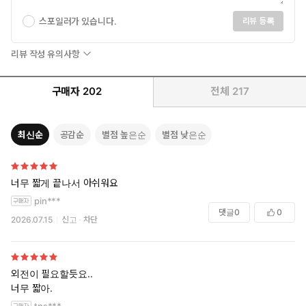
스포일러가 있습니다.
리뷰 등록
리뷰 작성 유의사항
구매자
202
전체
217
최신순
공감순
별점 높은순
별점 낮은순
너무 짧게 끝나서 아쉬워요
pin***
댓글
0
0
2026.07.15
신고
차단
외전이 필요할듯요..
너무 짧아.
tns***