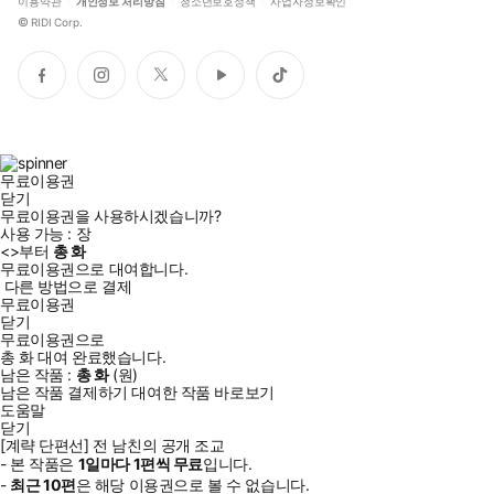
이용약관
개인정보 처리방침
청소년보호정책
사업자정보확인
©
RIDI Corp.
페
인
트
유
틱
이
스
위
튜
톡
스
타
터
브
북
그
램
무료이용권
닫기
무료이용권을 사용하시겠습니까?
사용 가능 :
장
<
>부터
총
화
무료이용권으로 대여합니다.
다른 방법으로 결제
무료이용권
닫기
무료이용권으로
총
화
대여 완료했습니다.
남은 작품 :
총
화
(
원)
남은 작품 결제하기
대여한 작품 바로보기
도움말
닫기
[계략 단편선] 전 남친의 공개 조교
- 본 작품은
1일
마다
1
편씩 무료
입니다.
-
최근
10편
은 해당 이용권으로 볼 수 없습니다.