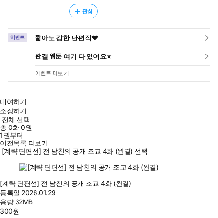
관심
짧아도 강한 단편작❤️
이벤트
완결 웹툰 여기 다 있어요⭐
이벤트 더보기
대여하기
소장하기
전체 선택
총
0
화
0원
1권부터
이전목록 더보기
[계략 단편선] 전 남친의 공개 조교 4화 (완결) 선택
[계략 단편선] 전 남친의 공개 조교 4화 (완결)
등록일
2026.01.29
용량
32MB
300
원