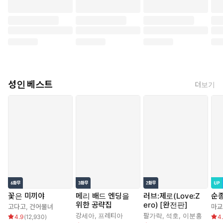
성인 베스트
더보기
꽃은 미끼야
메리 배드 엔딩을
러브:제로(Love:Z
순
위한 공략집
ero) [완전판]
고다고
,
건어물녀
마교
강세아
,
프레티아
팔가락
,
석호
,
이분홍
4.9
(
12,930
)
4