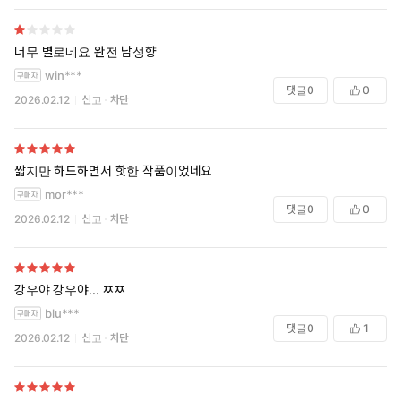
너무 별로네요 완전 남성향
win***
댓글
0
0
2026.02.12
신고
차단
짧지만 하드하면서 핫한 작품이었네요
mor***
댓글
0
0
2026.02.12
신고
차단
강우야 강우야... ㅉㅉ
blu***
댓글
0
1
2026.02.12
신고
차단