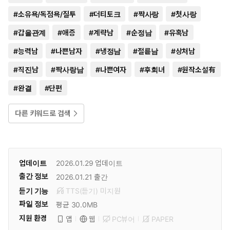
#
소유욕/독점욕/질투
#
더티토크
#
짝사랑
#
첫사랑
#
갑을관계
#
애증
#
계략남
#
순정남
#
유혹남
#
능력남
#
나쁜남자
#
냉정남
#
절륜남
#
상처남
#
직진남
#
짝사랑남
#
나쁜여자
#
후회녀
#
원작소설有
#
완결
#
단편
다른 키워드로 검색
업데이트
2026.01.29
업데이트
출간 정보
2026.01.21
출간
듣기 기능
TTS(듣기)
미
지원
파일 정보
평균 30.0MB
지원 환경
PC뷰어
PAPER
앱
웹