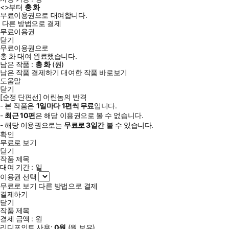
<
>부터
총
화
무료이용권으로 대여합니다.
다른 방법으로 결제
무료이용권
닫기
무료이용권으로
총
화
대여 완료했습니다.
남은 작품 :
총
화
(
원)
남은 작품 결제하기
대여한 작품 바로보기
도움말
닫기
[순정 단편선] 어린놈의 반격
- 본 작품은
1일
마다
1
편씩 무료
입니다.
-
최근
10편
은 해당 이용권으로 볼 수 없습니다.
- 해당 이용권으로는
무료로
3일
간
볼 수 있습니다.
확인
무료로 보기
닫기
작품 제목
대여 기간 :
일
이용권 선택
무료로 보기
다른 방법으로 결제
결제하기
닫기
작품 제목
결제 금액 :
원
리디포인트 사용:
0
원
(
원 보유)