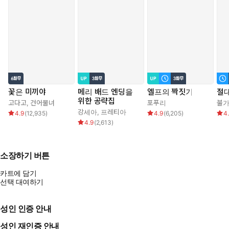
꽃은 미끼야
메리 배드 엔딩을
엘프의 짝짓기
절대
위한 공략집
고다고
,
건어물녀
포푸리
불
강세아
,
프레티아
4.9
(
12,935
)
4.9
(
6,205
)
4
4.9
(
2,613
)
소장하기 버튼
카트에 담기
선택 대여하기
성인 인증 안내
성인 재인증 안내