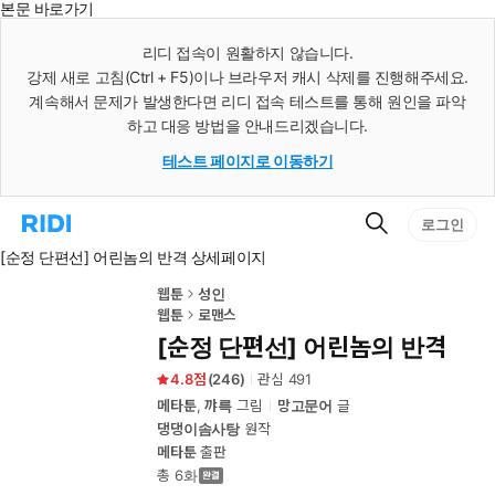
본문 바로가기
인
스
리디 접속이 원활하지 않습니다.
턴
강제 새로 고침(Ctrl + F5)이나 브라우저 캐시 삭제를 진행해주세요.
트
검
계속해서 문제가 발생한다면 리디 접속 테스트를 통해 원인을 파악
색
하고 대응 방법을 안내드리겠습니다.
테스트 페이지로 이동하기
검
리
로그인
색
디
[순정 단편선] 어린놈의 반격 상세페이지
홈
으
로
웹툰
성인
이
웹툰
로맨스
동
[순정 단편선] 어린놈의 반격
4.8
(
246
)
관심
491
메타툰
,
꺄륵
그림
망고문어
글
댕댕이솜사탕
원작
메타툰
출판
총 6화