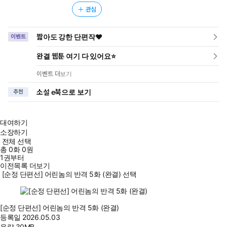
관심
짧아도 강한 단편작❤️
이벤트
완결 웹툰 여기 다 있어요⭐
이벤트 더보기
소설 e북으로 보기
추천
대여하기
소장하기
전체 선택
총
0
화
0원
1권부터
이전목록 더보기
[순정 단편선] 어린놈의 반격 5화 (완결) 선택
[순정 단편선] 어린놈의 반격 5화 (완결)
등록일
2026.05.03
용량
30MB