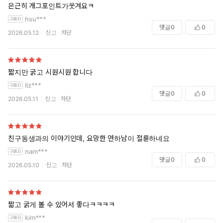
은근히 개그포인트가웃겨요ㅋ
hsu***
댓글
0
0
2026.05.12
신고
차단
짧지만 굵고 시원시원 합니다
liz***
댓글
0
0
2026.05.11
신고
차단
친구동생과의 이야기인데, 요망한 연하남이 절륜하네요
nam***
댓글
0
0
2026.05.10
신고
차단
짧고 굵게 볼 수 있어서 좋다ㅋㅋㅋㅋ
kim***