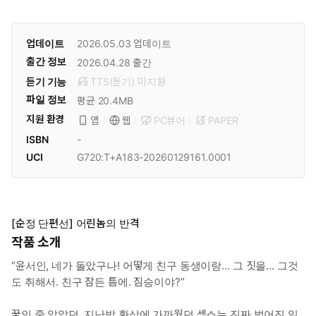
업데이트
2026.05.03
업데이트
출간 정보
2026.04.28
출간
듣기 기능
TTS(듣기)
미
지원
파일 정보
평균 20.4MB
지원 환경
PC뷰어
PAPER
앱
웹
ISBN
-
UCI
G720:T+A183-20260129161.0001
[순정 단편선] 어린놈의 반격
작품 소개
“윤서인, 네가 돌았구나! 어떻게 친구 동생이랑… 그 짓을… 그것
도 취해서. 친구 잠든 틈에. 짐승이야?”
꿈인 줄 알았던, 지난밤 환상에 가까웠던 섹스는 진짜 벌어진 일