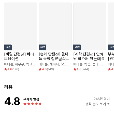
[비밀 단편선] 바이
[순애 단편선] 말더
[계략 단편선] 연하
부
브레이션
듬 동정 절륜남의
남 잡으러 왔는데요
[완
순애
메타툰
,
해무무
,
락교보이
,
메타툰
문정민
,
채하나
,
모게게
,
눈물점
메타툰
,
락곰
,
선마
,
연폭
메타
4.6
(
176
)
4.8
(
149
)
4.8
(
244
)
4
리뷰
4.8
246
명 평가
구매자 별점
별점 분포 보기