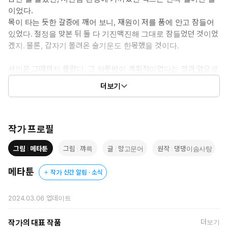
이었다.
목이 타는 듯한 갈증에 깨어 보니, 재원이 저를 품에 안고 잠들어
있었다. 절정을 맞본 뒤 둘 다 기진맥진해 그대로 잠들었던 것이었
겠지. 물론, 갑자기 몰려온 술기운도 한몫했을 것이다.
서인은 그때까지 몰랐다. 그 하룻밤이 계획적이었다는 것과 앞으로
이 어린놈이 어떤 반격을 해올지. 과연 윤서인은 어린놈의 유혹을
더보기
뿌리칠 수 있을까?
ⓒ망고문어,꺄륵(원작:댕댕이솜사탕)/메타툰
작가 프로필
그림
메타툰
그림
꺄륵
글
망고문어
원작
댕댕이솜사탕
메타툰
작가 신간 알림 · 소식
2024.03.06
업데이트
작가의 대표 작품
더보기