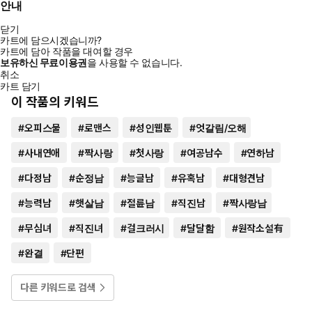
안내
닫기
카트에 담으시겠습니까?
카트에 담아 작품을 대여할 경우
보유하신 무료이용권
을 사용할 수 없습니다.
취소
카트 담기
이 작품의 키워드
#
오피스물
#
로맨스
#
성인웹툰
#
엇갈림/오해
#
사내연애
#
짝사랑
#
첫사랑
#
여공남수
#
연하남
#
다정남
#
순정남
#
능글남
#
유혹남
#
대형견남
#
능력남
#
햇살남
#
절륜남
#
직진남
#
짝사랑남
#
무심녀
#
직진녀
#
걸크러시
#
달달함
#
원작소설有
#
완결
#
단편
다른 키워드로 검색