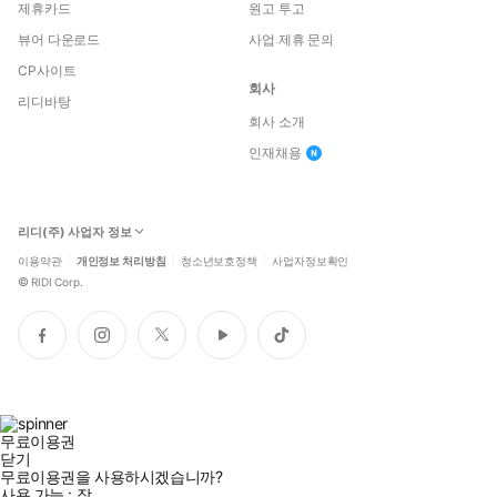
제휴카드
원고 투고
뷰어 다운로드
사업 제휴 문의
CP사이트
회사
리디바탕
회사 소개
인재채용
리디(주) 사업자 정보
이용약관
개인정보 처리방침
청소년보호정책
사업자정보확인
©
RIDI Corp.
페
인
트
유
틱
이
스
위
튜
톡
스
타
터
브
북
그
램
무료이용권
닫기
무료이용권을 사용하시겠습니까?
사용 가능 :
장