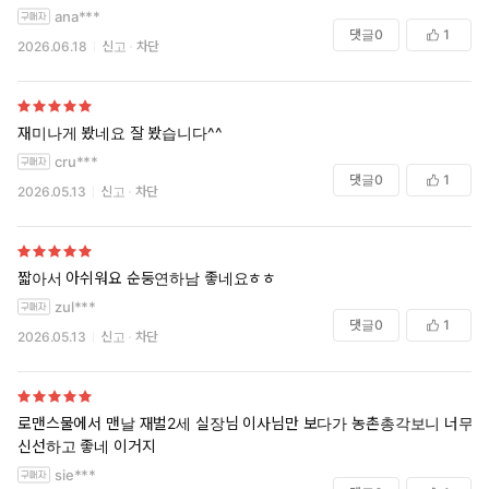
ana***
댓글
0
1
2026.06.18
신고
차단
재미나게 봤네요 잘 봤습니다^^
cru***
댓글
0
1
2026.05.13
신고
차단
짧아서 아쉬워요 순둥연하남 좋네요ㅎㅎ
zul***
댓글
0
1
2026.05.13
신고
차단
로맨스물에서 맨날 재벌2세 실장님 이사님만 보다가 농촌총각보니 너무
신선하고 좋네 이거지
sie***