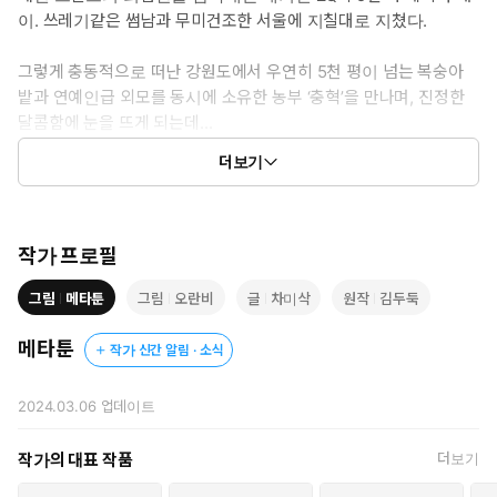
이. 쓰레기같은 썸남과 무미건조한 서울에 지칠대로 지쳤다.
그렇게 충동적으로 떠난 강원도에서 우연히 5천 평이 넘는 복숭아
밭과 연예인급 외모를 동시에 소유한 농부 ‘충혁’을 만나며, 진정한
달콤함에 눈을 뜨게 되는데...
더보기
ⓒ차미삭,오란비(원작:김두둑)/메타툰
작가 프로필
그림
메타툰
그림
오란비
글
차미삭
원작
김두둑
메타툰
작가 신간 알림 · 소식
2024.03.06
업데이트
작가의 대표 작품
더보기