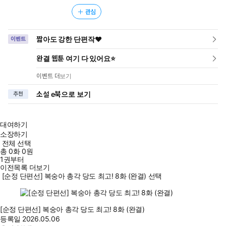
관심
짧아도 강한 단편작❤️
이벤트
완결 웹툰 여기 다 있어요⭐
이벤트 더보기
소설 e북으로 보기
추천
대여하기
소장하기
전체 선택
총
0
화
0원
1권부터
이전목록 더보기
[순정 단편선] 복숭아 총각 당도 최고! 8화 (완결) 선택
[순정 단편선] 복숭아 총각 당도 최고! 8화 (완결)
등록일
2026.05.06