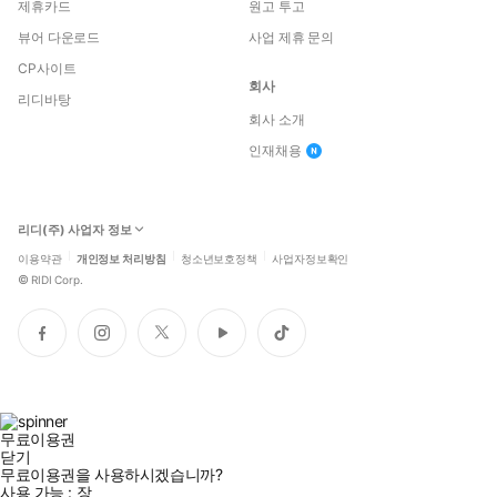
제휴카드
원고 투고
뷰어 다운로드
사업 제휴 문의
CP사이트
회사
리디바탕
회사 소개
인재채용
리디(주) 사업자 정보
이용약관
개인정보 처리방침
청소년보호정책
사업자정보확인
©
RIDI Corp.
페
인
트
유
틱
이
스
위
튜
톡
스
타
터
브
북
그
램
무료이용권
닫기
무료이용권을 사용하시겠습니까?
사용 가능 :
장