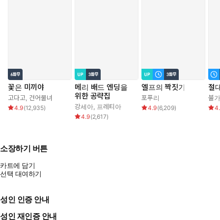
꽃은 미끼야
메리 배드 엔딩을
엘프의 짝짓기
절대
위한 공략집
고다고
,
건어물녀
포푸리
불
강세아
,
프레티아
4.9
(
12,935
)
4.9
(
6,209
)
4
4.9
(
2,617
)
소장하기 버튼
카트에 담기
선택 대여하기
성인 인증 안내
성인 재인증 안내