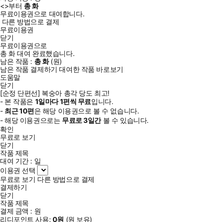
<
>부터
총
화
무료이용권으로 대여합니다.
다른 방법으로 결제
무료이용권
닫기
무료이용권으로
총
화
대여 완료했습니다.
남은 작품 :
총
화
(
원)
남은 작품 결제하기
대여한 작품 바로보기
도움말
닫기
[순정 단편선] 복숭아 총각 당도 최고!
- 본 작품은
1일
마다
1
편씩 무료
입니다.
-
최근
10편
은 해당 이용권으로 볼 수 없습니다.
- 해당 이용권으로는
무료로
3일
간
볼 수 있습니다.
확인
무료로 보기
닫기
작품 제목
대여 기간 :
일
이용권 선택
무료로 보기
다른 방법으로 결제
결제하기
닫기
작품 제목
결제 금액 :
원
리디포인트 사용:
0
원
(
원 보유)