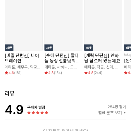
[비밀 단편선] 바이
[순애 단편선] 말더
[계략 단편선] 연하
부
브레이션
듬 동정 절륜남의
남 잡으러 왔는데요
[완
순애
메타툰
,
해무무
,
락교보이
,
메타툰
문정민
,
채하나
,
모게게
,
눈물점
메타툰
,
락곰
,
선마
,
연폭
메타
4.6
(
181
)
4.8
(
154
)
4.8
(
244
)
4
리뷰
4.9
254
명 평가
구매자 별점
별점 분포 보기