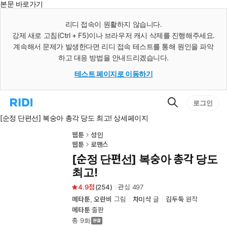
본문 바로가기
인
스
리디 접속이 원활하지 않습니다.
턴
강제 새로 고침(Ctrl + F5)이나 브라우저 캐시 삭제를 진행해주세요.
트
검
계속해서 문제가 발생한다면 리디 접속 테스트를 통해 원인을 파악
색
하고 대응 방법을 안내드리겠습니다.
테스트 페이지로 이동하기
검
리
로그인
색
디
[순정 단편선] 복숭아 총각 당도 최고! 상세페이지
홈
으
로
웹툰
성인
이
웹툰
로맨스
동
[순정 단편선] 복숭아 총각 당도
최고!
4.9
(
254
)
관심
497
메타툰
,
오란비
그림
차미삭
글
김두둑
원작
메타툰
출판
총 9화