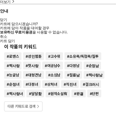
더보기
안내
닫기
카트에 담으시겠습니까?
카트에 담아 작품을 대여할 경우
보유하신 무료이용권
을 사용할 수 없습니다.
취소
카트 담기
이 작품의 키워드
#
로맨스
#
성인웹툰
#
고수위
#
소유욕/독점욕/질투
#
짝사랑
#
첫사랑
#
여공남수
#
다정남
#
순정남
#
능글남
#
대형견남
#
소심남
#
절륜남
#
짝사랑남
#
순정녀
#
다정녀
#
상처녀
#
직진녀
#
걸크러시
#
짝사랑녀
#
달달함
#
원작소설有
#
완결
#
단편
다른 키워드로 검색