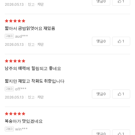
댓글
0
1
2026.05.13
신고
차단
짧아서 금방읽엇어요 재밌움
aud***
댓글
0
1
2026.05.13
신고
차단
남주의 매력에 힐링되고 좋네요
짧지만 재밌고 작화도 취향입니다
off***
댓글
0
1
2026.05.13
신고
차단
복숭아가 맛있겠네요
win***
댓글
0
1