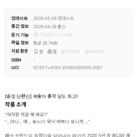
업데이트
2026.05.06
업데이트
출간 정보
2026.04.29
출간
듣기 기능
TTS(듣기)
미
지원
파일 정보
평균 25.7MB
지원 환경
PC뷰어
PAPER
앱
웹
ISBN
-
UCI
G720:T+A183-20260320006.0001
[순정 단편선] 복숭아 총각 당도 최고!
작품 소개
“여자랑 처음 해 봐요?”
“…아니… 예… 농사가 워낙 바쁘다 보니까….”
패션 트렌드의 최첨단을 담아내는 매거진 ZQ의 5년 차 에디터 재