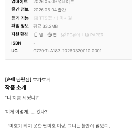
업데이트
2026.05.09
업데이트
출간 정보
2026.05.04
출간
듣기 기능
TTS(듣기)
미
지원
파일 정보
평균 33.2MB
지원 환경
PC뷰어
PAPER
앱
웹
ISBN
-
UCI
G720:T+A183-20260320010.0001
[순애 단편선] 호가호위
작품 소개
“너 지금 세웠냐?”
‘이게 이렇게…… 컸나?’
구미호가 되지 못한 팔미호 미랑. 그녀는 불만이 많았다.