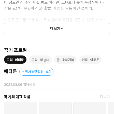
이 정도면 산 주인이 될 법도 하건만, 그녀보다 늦게 목청산에 자리
잡은 호랑이 무원이 산군(山君) 자리를 날름 채간 것이다.
미랑은 음모를 꾸며 잠시 목청산에서 무원을 내쫓고, 산 주인 자리
를 즐긴다.
더보기
하지만, 무원은 바로 돌아와 분노하고, 둘은 또 드잡이질을 벌인다.
그런데, 둘 사이에 미묘한 기류가 흐르기 시작한다.
작가 프로필
“떡 찧는 건 달토끼가 최고라던데, 여우랑 호랑이도 만만찮구나.
그림
메타툰
그림
박성태
글
호박거북
원작
이로운
얼쑤!”
메타툰
작가 신간 알림 · 소식
ⓒ호박거북,박성태(원작:이로운)/메타툰
2024.03.06
업데이트
작가의 대표 작품
더보기