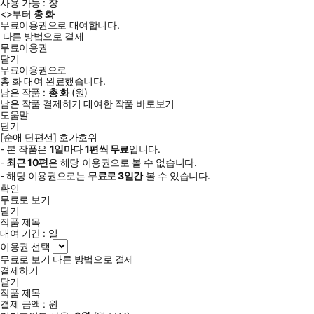
사용 가능 :
장
<
>부터
총
화
무료이용권으로 대여합니다.
다른 방법으로 결제
무료이용권
닫기
무료이용권으로
총
화
대여 완료했습니다.
남은 작품 :
총
화
(
원)
남은 작품 결제하기
대여한 작품 바로보기
도움말
닫기
[순애 단편선] 호가호위
- 본 작품은
1일
마다
1
편씩 무료
입니다.
-
최근
10편
은 해당 이용권으로 볼 수 없습니다.
- 해당 이용권으로는
무료로
3일
간
볼 수 있습니다.
확인
무료로 보기
닫기
작품 제목
대여 기간 :
일
이용권 선택
무료로 보기
다른 방법으로 결제
결제하기
닫기
작품 제목
결제 금액 :
원