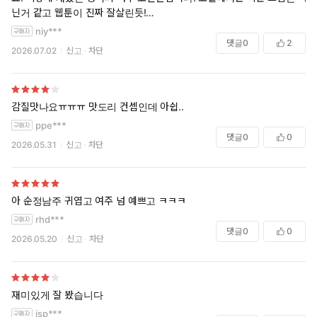
닌거 같고 웹툰이 진짜 잘살린듯!
단편으로만 하기에 조금 아쉬워요
niy***
댓글
0
2
2026.07.02
신고
차단
감질맛나요ㅠㅠㅠ 맛도리 컨셉인데 아쉽..
ppe***
댓글
0
0
2026.05.31
신고
차단
아 순정남주 귀엽고 여주 넘 예쁘고 ㅋㅋㅋ
rhd***
댓글
0
0
2026.05.20
신고
차단
재미있게 잘 봤습니다
jsp***