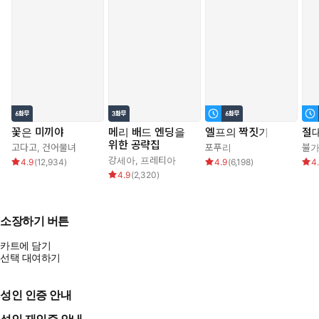
꽃은 미끼야
메리 배드 엔딩을
엘프의 짝짓기
절대
위한 공략집
고다고
,
건어물녀
포푸리
불
강세아
,
프레티아
4.9
(
12,934
)
4.9
(
6,198
)
4
4.9
(
2,320
)
소장하기 버튼
카트에 담기
선택 대여하기
성인 인증 안내