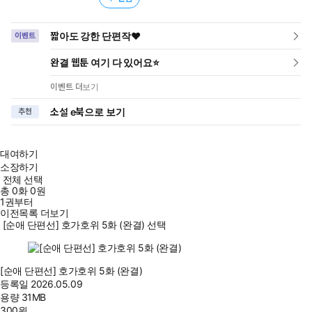
짧아도 강한 단편작❤️
이벤트
완결 웹툰 여기 다 있어요⭐
이벤트 더보기
소설 e북으로 보기
추천
대여하기
소장하기
전체 선택
총
0
화
0원
1권부터
이전목록 더보기
[순애 단편선] 호가호위 5화 (완결) 선택
[순애 단편선] 호가호위 5화 (완결)
등록일
2026.05.09
용량
31MB
300
원