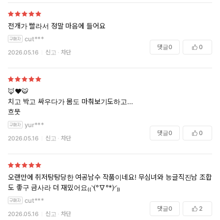
전개가 빨라서 정말 마음에 들어요
cut***
댓글
0
0
2026.05.16
신고
차단
🦊❤️🐯
치고 박고 싸우다가 몸도 마춰보기도하고...
흐뭇
yur***
댓글
0
0
2026.05.16
신고
차단
오랜만에 취저탕탕당한 여공남수 작품이네요! 무심녀와 능글직진남 조합
도 좋구 금사라 더 재밌어요₍₍◝(°∇°*)◜₎₎
cut***
댓글
0
2
2026.05.16
신고
차단