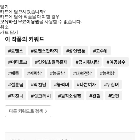
닫기
카트에 담으시겠습니까?
카트에 담아 작품을 대여할 경우
보유하신 무료이용권
을 사용할 수 없습니다.
취소
카트 담기
이 작품의 키워드
#
로맨스
#
로맨스판타지
#
성인웹툰
#
고수위
#
더티토크
#
인외/초월적존재
#
금지된사랑
#
여공남수
#
애증
#
계략남
#
능글남
#
대형견남
#
능력남
#
절륜남
#
직진남
#
능력녀
#
나쁜여자
#
무심녀
#
직진녀
#
걸크러시
#
원작소설有
#
완결
#
단편
다른 키워드로 검색