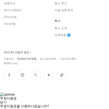
제휴카드
원고 투고
뷰어 다운로드
사업 제휴 문의
CP사이트
회사
리디바탕
회사 소개
인재채용
리디(주) 사업자 정보
이용약관
개인정보 처리방침
청소년보호정책
사업자정보확인
©
RIDI Corp.
페
인
트
유
틱
이
스
위
튜
톡
스
타
터
브
북
그
램
무료이용권
닫기
무료이용권을 사용하시겠습니까?