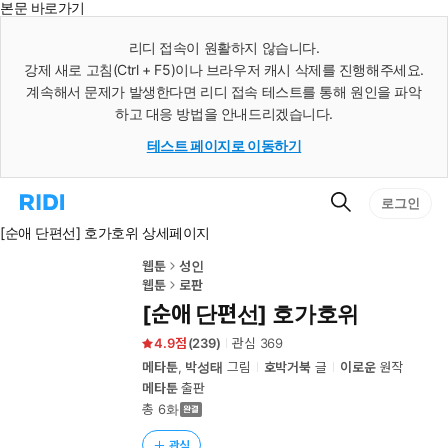
본문 바로가기
인
스
리디 접속이 원활하지 않습니다.
턴
강제 새로 고침(Ctrl + F5)이나 브라우저 캐시 삭제를 진행해주세요.
트
검
계속해서 문제가 발생한다면 리디 접속 테스트를 통해 원인을 파악
색
하고 대응 방법을 안내드리겠습니다.
테스트 페이지로 이동하기
검
리
로그인
색
디
[순애 단편선] 호가호위 상세페이지
홈
으
로
웹툰
성인
이
웹툰
로판
동
[순애 단편선] 호가호위
4.9
(
239
)
관심
369
메타툰
,
박성태
그림
호박거북
글
이로운
원작
메타툰
출판
총 6화
관심