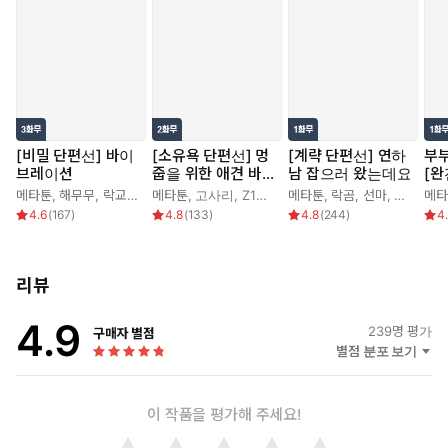
[비밀 단편선] 바이
[소유욕 단편선] 멍
[계략 단편선] 연하
부
브레이션
줍을 위한 애견 바
남 잡으러 왔는데요
[완
이블
메타툰
,
해무무
,
락교보이
,
메타툰
문정민
,
고사리
,
Z1NE
,
감염컴
메타툰
,
락곰
,
선마
,
연폭
메타
4.6
(
167
)
4.8
(
133
)
4.8
(
244
)
4
리뷰
4.9
239
명 평가
구매자 별점
별점 분포 보기
이 작품을 평가해 주세요!