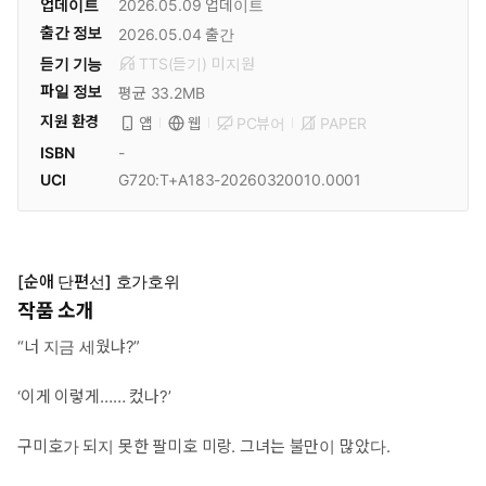
업데이트
2026.05.09
업데이트
출간 정보
2026.05.04
출간
듣기 기능
TTS(듣기)
미
지원
파일 정보
평균 33.2MB
지원 환경
PC뷰어
PAPER
앱
웹
ISBN
-
UCI
G720:T+A183-20260320010.0001
[순애 단편선] 호가호위
작품 소개
“너 지금 세웠냐?”
‘이게 이렇게…… 컸나?’
구미호가 되지 못한 팔미호 미랑. 그녀는 불만이 많았다.