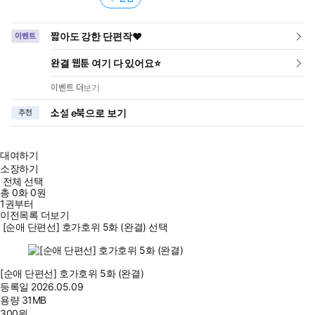
짧아도 강한 단편작❤️
이벤트
완결 웹툰 여기 다 있어요⭐
이벤트 더보기
소설 e북으로 보기
추천
대여하기
소장하기
전체 선택
총
0
화
0원
1권부터
이전목록 더보기
[순애 단편선] 호가호위 5화 (완결) 선택
[순애 단편선] 호가호위 5화 (완결)
등록일
2026.05.09
용량
31MB
300
원