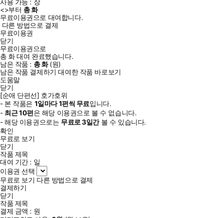
사용 가능 :
장
<
>부터
총
화
무료이용권으로 대여합니다.
다른 방법으로 결제
무료이용권
닫기
무료이용권으로
총
화
대여 완료했습니다.
남은 작품 :
총
화
(
원)
남은 작품 결제하기
대여한 작품 바로보기
도움말
닫기
[순애 단편선] 호가호위
- 본 작품은
1일
마다
1
편씩 무료
입니다.
-
최근
10편
은 해당 이용권으로 볼 수 없습니다.
- 해당 이용권으로는
무료로
3일
간
볼 수 있습니다.
확인
무료로 보기
닫기
작품 제목
대여 기간 :
일
이용권 선택
무료로 보기
다른 방법으로 결제
결제하기
닫기
작품 제목
결제 금액 :
원