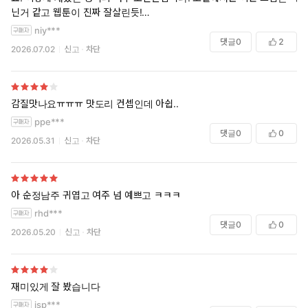
닌거 같고 웹툰이 진짜 잘살린듯!
단편으로만 하기에 조금 아쉬워요
niy***
댓글
0
2
2026.07.02
신고
차단
감질맛나요ㅠㅠㅠ 맛도리 컨셉인데 아쉽..
ppe***
댓글
0
0
2026.05.31
신고
차단
아 순정남주 귀엽고 여주 넘 예쁘고 ㅋㅋㅋ
rhd***
댓글
0
0
2026.05.20
신고
차단
재미있게 잘 봤습니다
jsp***