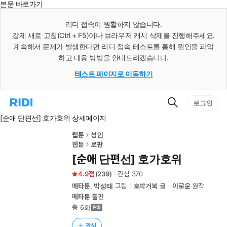
본문 바로가기
인
스
리디 접속이 원활하지 않습니다.
턴
강제 새로 고침(Ctrl + F5)이나 브라우저 캐시 삭제를 진행해주세요.
트
검
계속해서 문제가 발생한다면 리디 접속 테스트를 통해 원인을 파악
색
하고 대응 방법을 안내드리겠습니다.
테스트 페이지로 이동하기
검
리
로그인
색
디
[순애 단편선] 호가호위 상세페이지
홈
으
로
웹툰
성인
이
웹툰
로판
동
[순애 단편선] 호가호위
4.9
(
239
)
관심
370
메타툰
,
박성태
그림
호박거북
글
이로운
원작
메타툰
출판
총 6화
관심