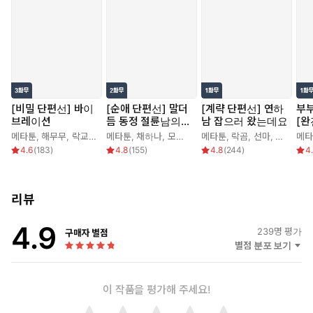
[비밀 단편선] 바이
[순애 단편선] 말더
[계략 단편선] 연하
부
브레이션
듬 동정 절륜남의
남 잡으러 왔는데요
[완
순애
메타툰
,
해무무
,
락교보이
,
메타툰
문정민
,
채하나
,
모게게
,
눈물점
메타툰
,
락곰
,
선마
,
연폭
메타
4.6
(
183
)
4.8
(
155
)
4.8
(
244
)
4
리뷰
4.9
239
명 평가
구매자 별점
별점 분포 보기
이 작품을 평가해 주세요!