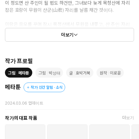
이 정도면 산 주인이 될 법도 하건만, 그녀보다 늦게 목청산에 자리
잡은 호랑이 무원이 산군(山君) 자리를 날름 채간 것이다.
미랑은 음모를 꾸며 잠시 목청산에서 무원을 내쫓고, 산 주인 자리
를 즐긴다.
더보기
하지만, 무원은 바로 돌아와 분노하고, 둘은 또 드잡이질을 벌인다.
그런데, 둘 사이에 미묘한 기류가 흐르기 시작한다.
작가 프로필
“떡 찧는 건 달토끼가 최고라던데, 여우랑 호랑이도 만만찮구나.
그림
메타툰
그림
박성태
글
호박거북
원작
이로운
얼쑤!”
메타툰
작가 신간 알림 · 소식
ⓒ호박거북,박성태(원작:이로운)/메타툰
2024.03.06
업데이트
작가의 대표 작품
더보기