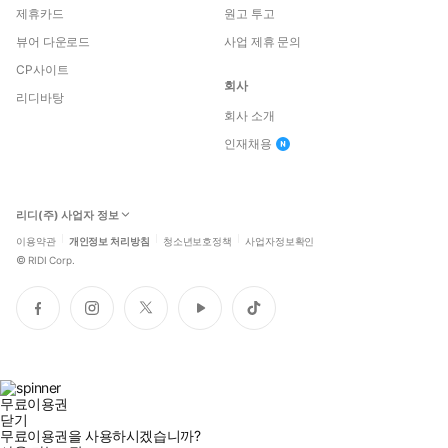
제휴카드
원고 투고
뷰어 다운로드
사업 제휴 문의
CP사이트
회사
리디바탕
회사 소개
인재채용
리디(주) 사업자 정보
이용약관
개인정보 처리방침
청소년보호정책
사업자정보확인
©
RIDI Corp.
페
인
트
유
틱
이
스
위
튜
톡
스
타
터
브
북
그
램
무료이용권
닫기
무료이용권을 사용하시겠습니까?