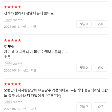
전개가 빨라서 정말 마음에 들어요
cut***
댓글
0
0
2026.05.16
신고
차단
🦊❤️🐯
치고 박고 싸우다가 몸도 마춰보기도하고...
흐뭇
yur***
댓글
0
0
2026.05.16
신고
차단
오랜만에 취저탕탕당한 여공남수 작품이네요! 무심녀와 능글직진남 조합
도 좋구 금사라 더 재밌어요₍₍◝(°∇°*)◜₎₎
cut***
댓글
0
2
2026.05.16
신고
차단