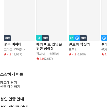
꽃은 미끼야
메리 배드 엔딩을
엘프의 짝짓기
절대
위한 공략집
고다고
,
건어물녀
포푸리
불
강세아
,
프레티아
4.9
(
12,937
)
4.9
(
6,209
)
4
4.9
(
2,617
)
소장하기 버튼
카트에 담기
선택 대여하기
성인 인증 안내