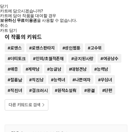
닫기
카트에 담으시겠습니까?
카트에 담아 작품을 대여할 경우
보유하신 무료이용권
을 사용할 수 없습니다.
취소
카트 담기
이 작품의 키워드
#
로맨스
#
로맨스판타지
#
성인웹툰
#
고수위
#
더티토크
#
인외/초월적존재
#
금지된사랑
#
여공남수
#
애증
#
계략남
#
능글남
#
대형견남
#
능력남
#
절륜남
#
직진남
#
능력녀
#
나쁜여자
#
무심녀
#
직진녀
#
걸크러시
#
원작소설有
#
완결
#
단편
다른 키워드로 검색