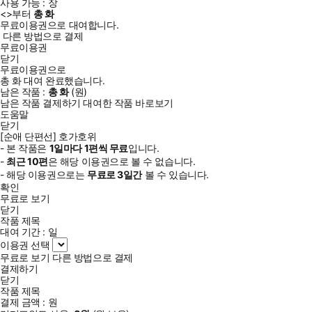
사용 가능 :
장
<
>부터
총
화
무료이용권으로 대여합니다.
다른 방법으로 결제
무료이용권
닫기
무료이용권으로
총
화
대여 완료했습니다.
남은 작품 :
총
화
(
원)
남은 작품 결제하기
대여한 작품 바로보기
도움말
닫기
[순애 단편선] 호가호위
- 본 작품은
1일
마다
1
편씩 무료
입니다.
-
최근
10편
은 해당 이용권으로 볼 수 없습니다.
- 해당 이용권으로는
무료로
3일
간
볼 수 있습니다.
확인
무료로 보기
닫기
작품 제목
대여 기간 :
일
이용권 선택
무료로 보기
다른 방법으로 결제
결제하기
닫기
작품 제목
결제 금액 :
원