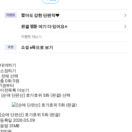
짧아도 강한 단편작❤️
이벤트
완결 웹툰 여기 다 있어요⭐
이벤트 더보기
소설 e북으로 보기
추천
대여하기
소장하기
전체 선택
총
0
화
0원
1권부터
이전목록 더보기
[순애 단편선] 호가호위 5화 (완결) 선택
[순애 단편선] 호가호위 5화 (완결)
등록일
2026.05.09
용량
31MB
300
원