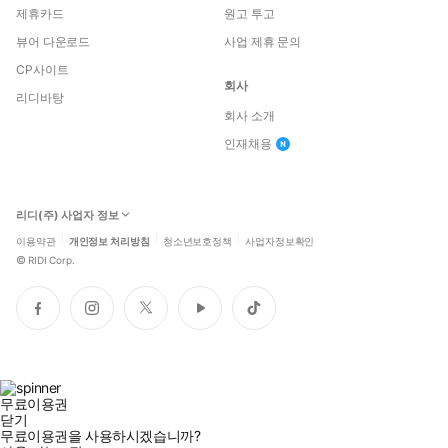
제휴카드
원고 투고
뷰어 다운로드
사업 제휴 문의
CP사이트
회사
리디바탕
회사 소개
인재채용
리디(주) 사업자 정보
이용약관
개인정보 처리방침
청소년보호정책
사업자정보확인
©
RIDI Corp.
페
인
트
유
틱
이
스
위
튜
톡
스
타
터
브
북
그
램
무료이용권
닫기
무료이용권을 사용하시겠습니까?