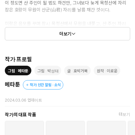
이 정도면 산 주인이 될 법도 하건만, 그녀보다 늦게 목청산에 자리
잡은 호랑이 무원이 산군(山君) 자리를 날름 채간 것이다.
미랑은 음모를 꾸며 잠시 목청산에서 무원을 내쫓고, 산 주인 자리
를 즐긴다.
더보기
하지만, 무원은 바로 돌아와 분노하고, 둘은 또 드잡이질을 벌인다.
그런데, 둘 사이에 미묘한 기류가 흐르기 시작한다.
작가 프로필
“떡 찧는 건 달토끼가 최고라던데, 여우랑 호랑이도 만만찮구나.
그림
메타툰
그림
박성태
글
호박거북
원작
이로운
얼쑤!”
메타툰
작가 신간 알림 · 소식
ⓒ호박거북,박성태(원작:이로운)/메타툰
2024.03.06
업데이트
작가의 대표 작품
더보기