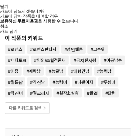
닫기
카트에 담으시겠습니까?
카트에 담아 작품을 대여할 경우
보유하신 무료이용권
을 사용할 수 없습니다.
취소
카트 담기
이 작품의 키워드
#
로맨스
#
로맨스판타지
#
성인웹툰
#
고수위
#
더티토크
#
인외/초월적존재
#
금지된사랑
#
여공남수
#
애증
#
계략남
#
능글남
#
대형견남
#
능력남
#
절륜남
#
직진남
#
능력녀
#
나쁜여자
#
무심녀
#
직진녀
#
걸크러시
#
원작소설有
#
완결
#
단편
다른 키워드로 검색