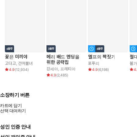
꽃은 미끼야
메리 배드 엔딩을
엘프의 짝짓기
절대
위한 공략집
고다고
,
건어물녀
포푸리
불
강세아
,
프레티아
4.9
(
12,934
)
4.9
(
6,198
)
4
4.9
(
2,485
)
소장하기 버튼
카트에 담기
선택 대여하기
성인 인증 안내