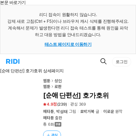
본문 바로가기
인
스
리디 접속이 원활하지 않습니다.
턴
강제 새로 고침(Ctrl + F5)이나 브라우저 캐시 삭제를 진행해주세요.
트
검
계속해서 문제가 발생한다면 리디 접속 테스트를 통해 원인을 파악
색
하고 대응 방법을 안내드리겠습니다.
테스트 페이지로 이동하기
검
리
로그인
색
디
[순애 단편선] 호가호위 상세페이지
홈
으
로
웹툰
성인
이
웹툰
로판
동
[순애 단편선] 호가호위
4.9
(
239
)
관심
369
메타툰
,
박성태
그림
호박거북
글
이로운
원작
메타툰
출판
총 6화
관심