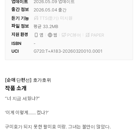
업데이트
2026.05.09
업데이트
출간 정보
2026.05.04
출간
듣기 기능
TTS(듣기)
미
지원
파일 정보
평균 33.2MB
지원 환경
PC뷰어
PAPER
앱
웹
ISBN
-
UCI
G720:T+A183-20260320010.0001
[순애 단편선] 호가호위
작품 소개
“너 지금 세웠냐?”
‘이게 이렇게…… 컸나?’
구미호가 되지 못한 팔미호 미랑. 그녀는 불만이 많았다.