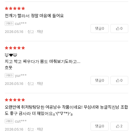
전개가 빨라서 정말 마음에 들어요
cut***
댓글
0
0
2026.05.16
신고
차단
🦊❤️🐯
치고 박고 싸우다가 몸도 마춰보기도하고...
흐뭇
yur***
댓글
0
0
2026.05.16
신고
차단
오랜만에 취저탕탕당한 여공남수 작품이네요! 무심녀와 능글직진남 조합
도 좋구 금사라 더 재밌어요₍₍◝(°∇°*)◜₎₎
cut***
댓글
0
2
2026.05.16
신고
차단