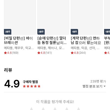
[비밀 단편선] 바이
[순애 단편선] 말더
[계략 단편선] 연하
부
브레이션
듬 동정 절륜남의
남 잡으러 왔는데요
[완
순애
메타툰
,
해무무
,
락교보이
,
메타툰
문정민
,
채하나
,
모게게
,
눈물점
메타툰
,
락곰
,
선마
,
연폭
메타
4.6
(
169
)
4.8
(
141
)
4.8
(
244
)
4
리뷰
4.9
239
명 평가
구매자 별점
별점 분포 보기
이 작품을 평가해 주세요!