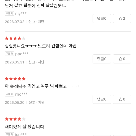
닌거 같고 웹툰이 진짜 잘살린듯!
단편으로만 하기에 조금 아쉬워요
niy***
댓글
0
2
2026.07.02
신고
차단
감질맛나요ㅠㅠㅠ 맛도리 컨셉인데 아쉽..
ppe***
댓글
0
0
2026.05.31
신고
차단
아 순정남주 귀엽고 여주 넘 예쁘고 ㅋㅋㅋ
rhd***
댓글
0
0
2026.05.20
신고
차단
재미있게 잘 봤습니다
jsp***