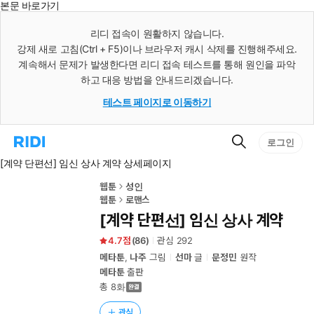
본문 바로가기
인
스
리디 접속이 원활하지 않습니다.
턴
강제 새로 고침(Ctrl + F5)이나 브라우저 캐시 삭제를 진행해주세요.
트
검
계속해서 문제가 발생한다면 리디 접속 테스트를 통해 원인을 파악
색
하고 대응 방법을 안내드리겠습니다.
테스트 페이지로 이동하기
검
리
로그인
색
디
[계약 단편선] 임신 상사 계약 상세페이지
홈
으
로
웹툰
성인
이
웹툰
로맨스
동
[계약 단편선] 임신 상사 계약
4.7
(
86
)
관심
292
메타툰
,
나주
그림
선마
글
문정민
원작
메타툰
출판
총 8화
관심