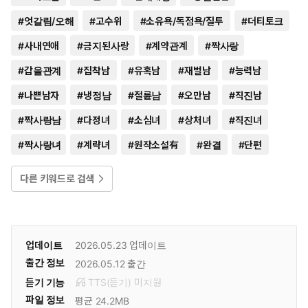
#
엇갈림/오해
#
고수위
#
소유욕/독점욕/질투
#
더티토크
#
사내연애
#
금지된사랑
#
계약관계
#
짝사랑
#
갑을관계
#
집착남
#
유혹남
#
재벌남
#
능력남
#
나쁜남자
#
냉정남
#
절륜남
#
오만남
#
직진남
#
짝사랑남
#
다정녀
#
소심녀
#
상처녀
#
직진녀
#
짝사랑녀
#
계략녀
#
원작소설有
#
완결
#
단편
다른 키워드로 검색
업데이트
2026.05.23
업데이트
출간 정보
2026.05.12
출간
듣기 기능
TTS(듣기)
미
지원
파일 정보
평균 24.2MB