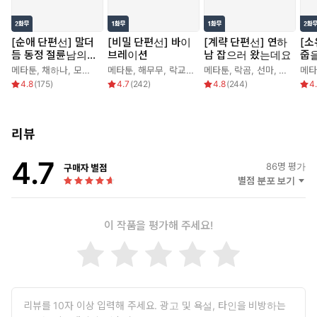
[순애 단편선] 말더
[비밀 단편선] 바이
[계략 단편선] 연하
[소
듬 동정 절륜남의
브레이션
남 잡으러 왔는데요
줍을
순애
이
메타툰
,
채하나
,
모게게
,
눈물점
메타툰
,
해무무
,
락교보이
,
메타툰
문정민
,
락곰
,
선마
,
연폭
메타
4.8
(
175
)
4.7
(
242
)
4.8
(
244
)
4
리뷰
4.7
86
명 평가
구매자 별점
별점 분포 보기
이 작품을 평가해 주세요!