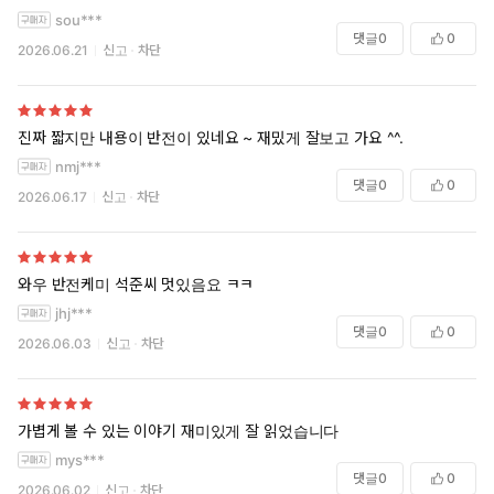
sou***
댓글
0
0
2026.06.21
신고
차단
진짜 짧지만 내용이 반전이 있네요 ~ 재밌게 잘보고 가요 ^^.
nmj***
댓글
0
0
2026.06.17
신고
차단
와우 반전케미 석준씨 멋있음요 ㅋㅋ
jhj***
댓글
0
0
2026.06.03
신고
차단
가볍게 볼 수 있는 이야기 재미있게 잘 읽었습니다
mys***
댓글
0
0
2026.06.02
신고
차단