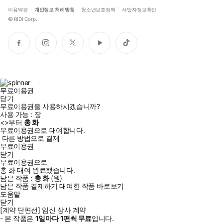
이용약관
개인정보 처리방침
청소년보호정책
사업자정보확인
©
RIDI Corp.
페
인
트
유
틱
이
스
위
튜
톡
스
타
터
브
북
그
램
무료이용권
닫기
무료이용권을 사용하시겠습니까?
사용 가능 :
장
<
>부터
총
화
무료이용권으로 대여합니다.
다른 방법으로 결제
무료이용권
닫기
무료이용권으로
총
화
대여 완료했습니다.
남은 작품 :
총
화
(
원)
남은 작품 결제하기
대여한 작품 바로보기
도움말
닫기
[계약 단편선] 임신 상사 계약
- 본 작품은
1일
마다
1
편씩 무료
입니다.