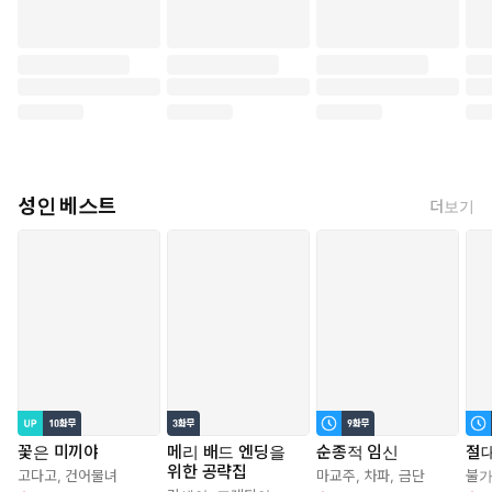
성인 베스트
더보기
꽃은 미끼야
메리 배드 엔딩을
순종적 임신
절대
위한 공략집
고다고
,
건어물녀
마교주
,
차파
,
금단
불