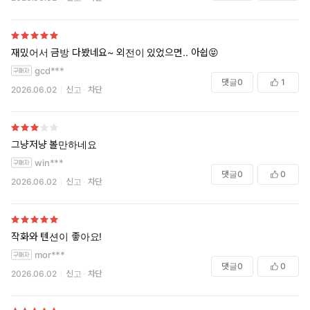
재밌어서 금방 다봤네요~ 외전이 있었으면.. 아쉽😝
gcd***
댓글
0
1
2026.06.02
신고
차단
그냥저냥 볼만하네요
win***
댓글
0
0
2026.06.02
신고
차단
작화와 텐션이 좋아요!
mor***
댓글
0
0
2026.06.02
신고
차단