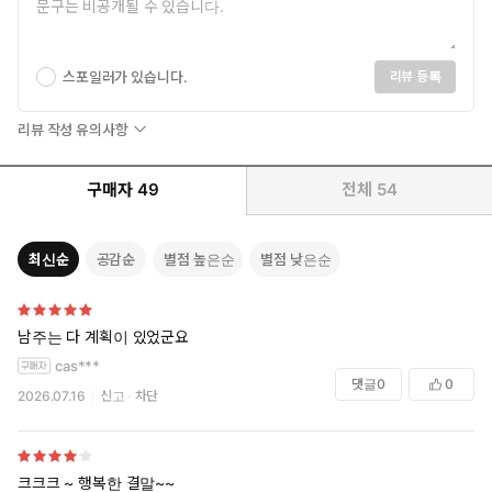
스포일러가 있습니다.
리뷰 등록
리뷰 작성 유의사항
구매자
49
전체
54
최신순
공감순
별점 높은순
별점 낮은순
남주는 다 계획이 있었군요
cas***
댓글
0
0
2026.07.16
신고
차단
크크크 ~ 행복한 결말~~