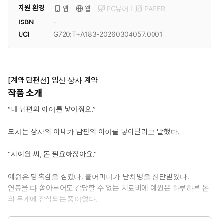
지원 환경
PC뷰어
PAPER
앱
웹
ISBN
-
UCI
G720:T+A183-20260304057.0001
[계약 단편선] 임신 상사 계약
작품 소개
“내 남편의 아이를 낳아줘요.”
모시는 상사의 아내가 남편의 아이를 낳아달라고 말했다.
“지예원 씨, 돈 필요하잖아요.”
예원은 당혹감을 삼켰다. 홀어머니가 난치병을 진단받았다.
연봉을 다 쏟아부어도 감당할 수 없는 치료비에 예원은 하루하루 돈
의 무게에 잠식되는 중이었다.