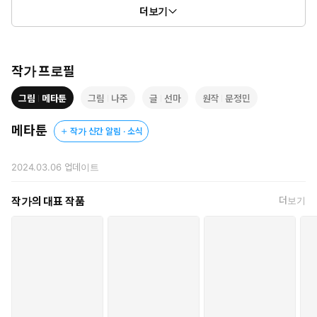
“낳겠습니다. 전무님의 아이.”
더보기
예원은 최설영에게 허리를 꾸벅 숙여 인사했다.
가방 안에는 두둑한 봉투가 들어 있었고, 예원은 제 인생과 자존심,
모든 것을 겨우 그 봉투 하나와 맞바꿨다.
작가 프로필
그림
메타툰
그림
나주
글
선마
원작
문정민
ⓒ선마,나주(원작:문정민)/메타툰
메타툰
작가 신간 알림 · 소식
2024.03.06
업데이트
작가의 대표 작품
더보기