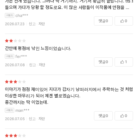
가는 전개 였습니다. 그러나 딱 거기까지. 거기서 황급히 끝납니다. tts 로
들으며 가다가 당황 할 정도로요. 이 많은 사람들이 이작품에 만점을 준건
정말 불가사이 하군요. 요즘 젊은 사람들 취향이 40분 정도의 짧은 괴담
cha***
이라 그랬다면 이해하겠습니다.
댓글
0
0
2026.07.23
신고
차단
간만에 평점에 낚인 느낌이었습니다.
fer***
댓글
0
1
2026.07.08
신고
차단
이야기가 점점 재미있어 지다가 갑자기 낭떠러지에서 추락하는 것 처럼
이상한 마무리가 되어 제겐 별로였습니다.
중간까지는 딱 이었는데.
man***
댓글
0
0
2026.07.05
신고
차단