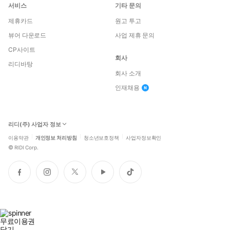
서비스
기타 문의
제휴카드
원고 투고
뷰어 다운로드
사업 제휴 문의
CP사이트
회사
리디바탕
회사 소개
인재채용
리디(주) 사업자 정보
이용약관
개인정보 처리방침
청소년보호정책
사업자정보확인
©
RIDI Corp.
페
인
트
유
틱
이
스
위
튜
톡
스
타
터
브
북
그
램
무료이용권
닫기