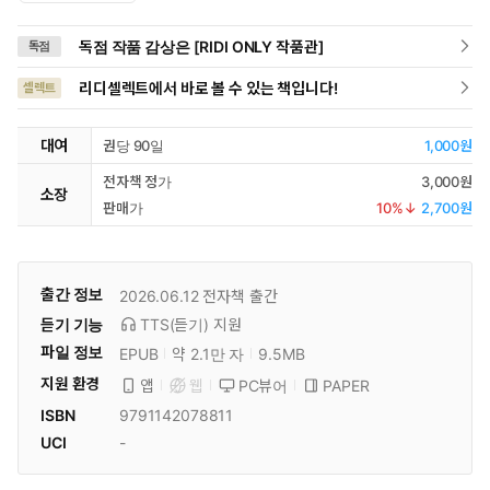
독점 작품 감상은 [RIDI ONLY 작품관]
독점
리디셀렉트에서 바로 볼 수 있는 책입니다!
셀렉트
대여
권당 90일
1,000원
전자책 정가
3,000원
소장
판매가
10
%↓
2,700원
출간 정보
2026.06.12
전자책 출간
듣기 기능
TTS(듣기)
지원
파일 정보
EPUB
약 2.1만 자
9.5MB
지원 환경
PC뷰어
PAPER
앱
웹
ISBN
9791142078811
UCI
-