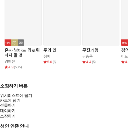
혼자 남아도 외로워
주와 연
무진기행
경
하지 말 것
청예
김승옥
이도
경민선
5.0
(
6
)
4.4
(
5
)
4
4.9
(
505
)
소장하기 버튼
위시리스트에 담기
카트에 담기
선물하기
대여하기
소장하기
성인 인증 안내