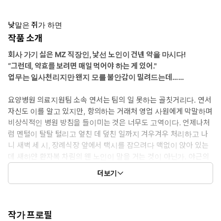
낮말은 쥐가 하면
작품 소개
회사 가기 싫은 MZ 직장인, 낯선 노인이 건넨 약을 마시다!
“그런데, 약효를 보려면 매일 먹어야 하는 게 있어."
업무는 일사천리지만 왠지 모를 불안감이 밀려드는데……
요양병원 의료지원팀 소속 연서는 팀의 일 못하는 골칫거리다. 연서
자신도 이를 알고 있지만, 항의하는 거래처 영업 사원에게 막말하며
비상식적인 병원 방침을 들이미는 것은 너무도 고역이다. 언제나처
럼 멘털이 탈탈 털리고 엎친 데 덮친 일까지 겨우겨우 처리하고 나
니 새벽 세 시, 장례식장 앞에서 택시를 잡으려다 맥없이 앉아 있는
데 새하얀 환자복 차림의 웬 노인이 말을 거는 것이 아닌가. 야근의
피로와 현실을 회피하고 싶은 마음 탓인지, 연서는 생면부지의 노인
더보기
에게 자신의 이야기를 털어놓는다. 이야기를 듣던 노인은 마음이 강
해지는 약이라며 연서에게 건네고, 여러모로 지친 연서는 엷은 한약
냄새를 풍기면서도 왠지 기분 나쁜 액체를 받아 마신다. 노인은 덧
붙여 이야기한다.
작가 프로필