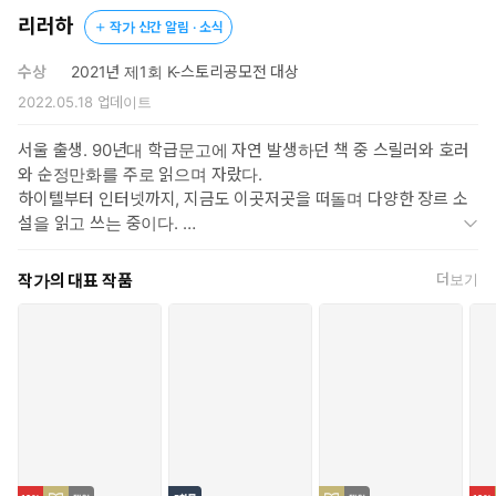
리러하
작가 신간 알림 · 소식
"약효를 보려면 매일 먹어야 하는 게 있어. 아가씨 손톱."
수상
2021년 제1회 K-스토리공모전 대상
꾸르륵꾸르륵 타는 듯한 통증에 배를 부여잡고 끙끙대며 잠들었
2022.05.18
업데이트
다가 눈을 뜬 연서, 다음 날 오후 사무실에 앉아 있다. 골치 아픈
일들은 '오전의 연서'가 깔끔하게 처리해둔 상태다. 밤에 잠들어
서울 출생. 90년대 학급문고에 자연 발생하던 책 중 스릴러와 호러
오후에 사무실에서 정신 차리는 나날이 계속되는 가운데, 연서
와 순정만화를 주로 읽으며 자랐다.
는 기억에 없는 시간들이 염려되면서도 오전의 연서 덕분에 칼퇴
하이텔부터 인터넷까지, 지금도 이곳저곳을 떠돌며 다양한 장르 소
후 저녁이 있는 삶을 누리며 지친 몸과 마음도 조금씩 회복된다.
설을 읽고 쓰는 중이다.
하지만 어느 날, 연서가 눈 뜬 곳은 오후의 사무실이 아니라 오전
‘리러하’는 늑골(rib), 폐(lung), 심장(heart)을 의미하는 영어 단어를
8시의 집! 마음이 점점 편해지면서, 스트레스 받을 때마다 수시
한 조각씩 떼어 와 지은 필명으로 ‘어떤 식으로든 가슴에 닿는 이야기
작가의 대표 작품
더보기
로 물어뜯던 손톱을 먹지 않은 탓이다. 다시 돌아온 전쟁터 같은
를 만들고 싶다’라는 생각을 직접적인 단어를 빌려 기억하려 했다. 빨
사무실, 뱃속에서는 자꾸만 무언가가 꿈틀거리는데……. MZ 직장
간 벽돌 골목길, 낮은 회색 담장, 그 위를 얼렁뚱땅 걷는 고양이를 좋
인의 처절한 오피스 생존기!
아한다.