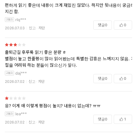
편하게 읽기 좋은데 내용이 크게 재밌진 않았다. 하지만 뒷내용이 궁금해
지긴 함.
rlq***
댓글
0
0
2026.07.03
신고
차단
출퇴근길 후루룩 읽기 좋은 분량 ㅎ
별점이 높고 한줄평이 많아 읽어봤는데 특별한 감흥은 느껴지지 않음. 거
절을 어려워 하는 분들이 많으신가 싶다.
daj***
댓글
0
0
2026.07.02
신고
차단
응? 이게 애 이렇게 평점이 높지? 내용이 없는데? ㅠㅠ
lea***
댓글
0
1
2026.07.02
신고
차단