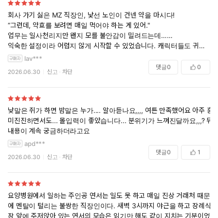
회사 가기 싫은 MZ 직장인, 낯선 노인이 건넨 약을 마시다!
“그런데, 약효를 보려면 매일 먹어야 하는 게 있어."
업무는 일사천리지만 왠지 모를 불안감이 밀려드는데……
익숙한 설정이라 어렵지 않게 시작할 수 있었습니다. 캐릭터들도 귀엽고
매력있어서 이어질 이야기들이 기대되네요. 반응도 잘 쓰여진 것 같습니
lav***
다. 다음권 기대됩니다. 잘 읽었어요...
댓글
0
0
2026.06.30
신고
차단
낮말은 쥐가 하면 밤말은 누가.... 알아듣나요,,,, 여튼 만족했어요 아주 흥
미진진하면서도... 몰입력이 좋았습니다... 분위기가 느껴진달까요,,,? 뒤
내용이 계속 궁금하더라고요
apd***
댓글
0
1
2026.06.30
신고
차단
요양병원에서 일하는 주인공 연서는 일도 못 하고 매일 진상 거래처 때문
에 멘탈이 털리는 불쌍한 직장인이다. 새벽 3시까지 야근을 하고 장례식
장 앞에 주저앉아 있는 연서의 모습은 읽기만 해도 같이 지치는 기분이었