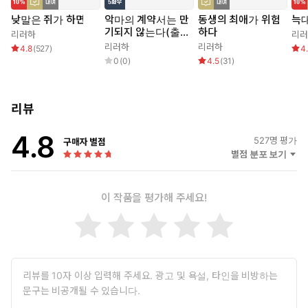
낮말은 쥐가 하면
악마의 계약서는 만
동생의 최애가 위험
늑대
기되지 않는다(출간
하다
리러하
리러
전 연재)
리러하
리러하
4.8
(
527
)
4
0
(
0
)
4.5
(
31
)
리뷰
4.8
527
명 평가
구매자 별점
별점 분포 보기
이 작품을 평가해 주세요!