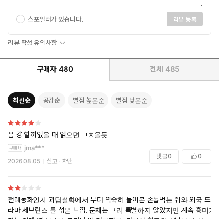
스포일러가 있습니다.
리뷰 등록
리뷰 작성 유의사항
구매자
480
전체
485
최신순
공감순
별점 높은순
별점 낮은순
음 걍 할꺼없을 때 읽으면 ㄱㅊ을듯
jma***
댓글
0
0
2026.08.05
신고
차단
전래동화인지 괴담설화에서 부터 익숙히 들어본 손톱먹는 쥐와 외국 드
라마 세브란스 를 섞은 느낌. 문채는 그리 특별하지 않았지만 계속 흥미가