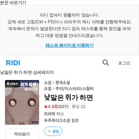
본문 바로가기
인
스
리디 접속이 원활하지 않습니다.
턴
강제 새로 고침(Ctrl + F5)이나 브라우저 캐시 삭제를 진행해주세요.
트
검
계속해서 문제가 발생한다면 리디 접속 테스트를 통해 원인을 파악
색
하고 대응 방법을 안내드리겠습니다.
테스트 페이지로 이동하기
검
리
로그인
색
디
낮말은 쥐가 하면 상세페이지
홈
으
로
소설
한국소설
이
소설
추리/미스터리/스릴러
동
낮말은 쥐가 하면
4.8
(
527
)
관심
23
리러하
저자
우주라이크소설
출판
관심
미리보기