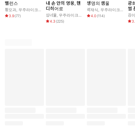
밸런스
내 손 안의 영웅, 핸
생명의 샘물
광
디히어로
썰 
황모과
,
우주라이크소설
곽재식
,
우주라이크소설
심너울
,
우주라이크소설
김
3.9
(
77
)
4.0
(
114
)
4.3
(
225
)
3