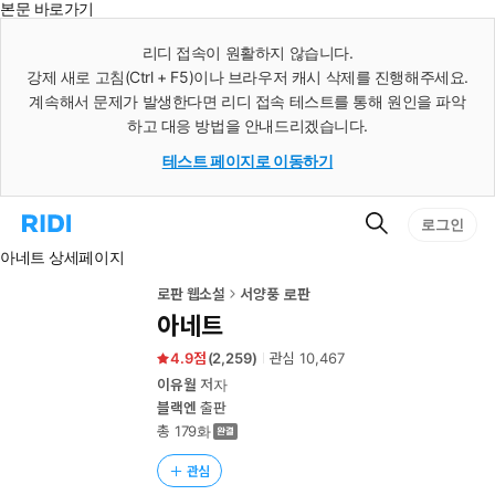
본문 바로가기
인
스
리디 접속이 원활하지 않습니다.
턴
강제 새로 고침(Ctrl + F5)이나 브라우저 캐시 삭제를 진행해주세요.
트
검
계속해서 문제가 발생한다면 리디 접속 테스트를 통해 원인을 파악
색
하고 대응 방법을 안내드리겠습니다.
테스트 페이지로 이동하기
검
리
로그인
색
디
아네트 상세페이지
홈
으
로
로판 웹소설
서양풍 로판
이
아네트
동
4.9
(
2,259
)
관심
10,467
이유월
저자
블랙엔
출판
총 179화
관심