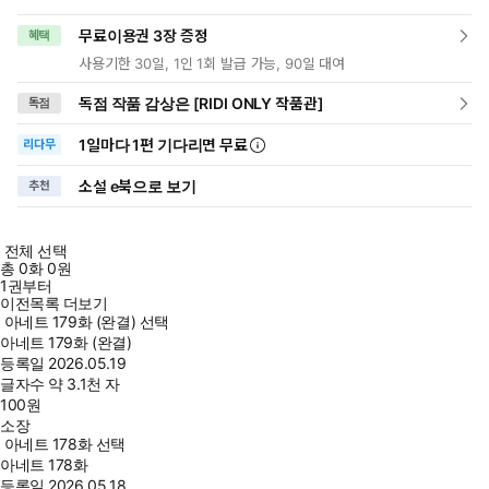
무료이용권 3장 증정
혜택
사용기한 30일, 1인 1회 발급 가능, 90일 대여
독점 작품 감상은 [RIDI ONLY 작품관]
독점
1일
마다
1편 기다리면 무료
리다무
소설 e북으로 보기
추천
전체 선택
총
0
화
0원
1권부터
이전목록 더보기
아네트 179화 (완결) 선택
아네트 179화 (완결)
등록일
2026.05.19
글자수
약 3.1천 자
100
원
소장
아네트 178화 선택
아네트 178화
등록일
2026.05.18