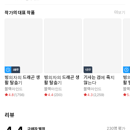
단순히 그의 환심을 사기 위해 귀엽게 굴었을 뿐인데,
작가의 대표 작품
더보기
“마음에 드나?”
“……가슴이?“
“그것도 그렇고. 네가 날 어떻게 생각하는지도.”
왠지 카엘루스가 나를 좋아하게 된 것 같다!
*
“크렘리스.”
빙의자의 드래곤 생
빙의자의 드래곤 생
기사는 검에 죽지
빙
활 탈출기
활 탈출기
않는다
활 
부르는 목소리가 익숙하다.
정판
블랙마인드
블랙마인드
블랙마인드
블
직감이 경종을 울렸다. 뻣뻣한 목을 억지로 돌렸다.
4.8
(
1,756
)
4.4
(
230
)
4.3
(
2,259
)
5
“……!”
리뷰
바로 알아봤다.
저렇게 예쁜 얼굴이 세상에 둘일 수는 없었으니까.
230
명 평가
구매자 별점