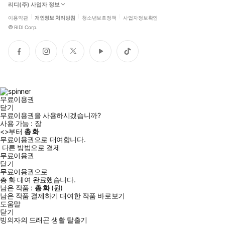
리디(주) 사업자 정보
이용약관
개인정보 처리방침
청소년보호정책
사업자정보확인
©
RIDI Corp.
페
인
트
유
틱
이
스
위
튜
톡
스
타
터
브
북
그
램
무료이용권
닫기
무료이용권을 사용하시겠습니까?
사용 가능 :
장
<
>부터
총
화
무료이용권으로 대여합니다.
다른 방법으로 결제
무료이용권
닫기
무료이용권으로
총
화
대여 완료했습니다.
남은 작품 :
총
화
(
원)
남은 작품 결제하기
대여한 작품 바로보기
도움말
닫기
빙의자의 드래곤 생활 탈출기