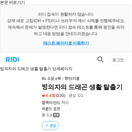
본문 바로가기
인
스
리디 접속이 원활하지 않습니다.
턴
강제 새로 고침(Ctrl + F5)이나 브라우저 캐시 삭제를 진행해주세요.
트
검
계속해서 문제가 발생한다면 리디 접속 테스트를 통해 원인을 파악
색
하고 대응 방법을 안내드리겠습니다.
테스트 페이지로 이동하기
검
리
로그인
색
디
빙의자의 드래곤 생활 탈출기 상세페이지
홈
으
로
BL 소설 e북
판타지물
이
빙의자의 드래곤 생활 탈출기
동
4.4
(
230
)
관심
122
블랙마인드
저자
비욘드
출판
총 5권
관심