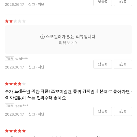
댓글
0
0
2026.06.17
신고
차단
스포일러가 있는 리뷰입니다.
리뷰 보기
whi***
댓글
0
0
2026.06.17
신고
차단
수가 드래곤인 귀한 작품! 쪼꼬미일땐 졸귀 강쥐인데 본체로 돌아가면 능
력 아낌없이 쓰는 인외수라 좋아요
seu***
댓글
0
0
2026.06.17
신고
차단