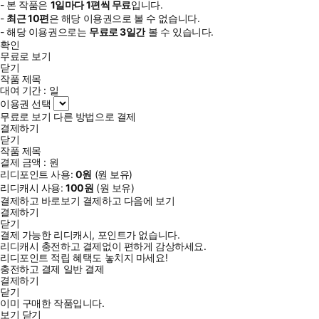
- 본 작품은
1일
마다
1
편씩 무료
입니다.
-
최근
10편
은 해당 이용권으로 볼 수 없습니다.
- 해당 이용권으로는
무료로
3일
간
볼 수 있습니다.
확인
무료로 보기
닫기
작품 제목
대여 기간 :
일
이용권 선택
무료로 보기
다른 방법으로 결제
결제하기
닫기
작품 제목
결제 금액 :
원
리디포인트 사용:
0
원
(
원 보유)
리디캐시 사용:
100
원
(
원 보유)
결제하고 바로보기
결제하고 다음에 보기
결제하기
닫기
결제 가능한 리디캐시, 포인트가 없습니다.
리디캐시 충전하고 결제없이 편하게 감상하세요.
리디포인트 적립 혜택도 놓치지 마세요!
충전하고 결제
일반 결제
결제하기
닫기
이미 구매한 작품입니다.
보기
닫기