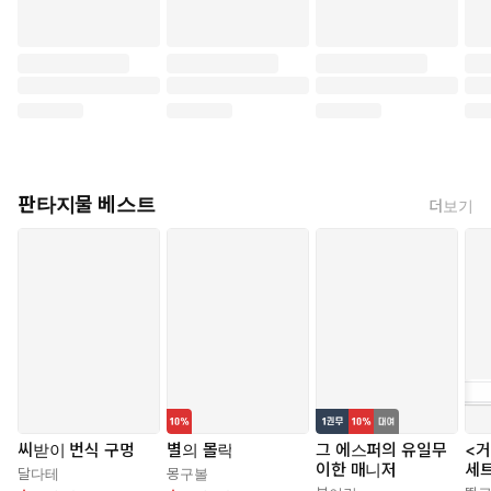
판타지물 베스트
더보기
씨받이 번식 구멍
별의 몰락
그 에스퍼의 유일무
<거
이한 매니저
세
달다테
몽구볼