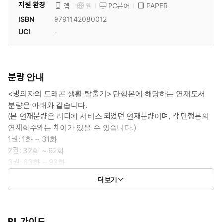
지원 환경
PC뷰어
PAPER
앱
웹
ISBN
9791142080012
UCI
-
분량 안내
<빙의자의 드래곤 생활 탈출기> 단행본에 해당하는 연재도서
분량은 아래와 같습니다.
(본 연재분량은 리디에 서비스 되었던 연재분량이며, 각 단행본의
연재화수와는 차이가 있을 수 있습니다.)
1권: 1화 ~ 31화
2권: 32화 ~ 62화
3권: 63화 ~ 93화
4권: 94화 ~ 외전 9화
더보기
5권: 외전 10화 ~ 외전 26화
BL 가이드