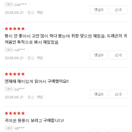
분은 아님) 너무 재밌게 볼수있음ㅋㅋ 씬도 굉징히 쫄깃하고..!야하게 쓰
caz***
심 아주 좋아서 쓰러진다 수가 요망함 굿
댓글
0
0
2026.06.21
신고
차단
평이 안 좋아서 고만 많이 하다 봤는데 취향 맞으면 재밌음. 드래곤의 귀
여움만 목적으로 봐서 재밌었음
rai***
댓글
0
0
2026.06.21
신고
차단
연재때 재미있게 읽어서 구매했어요!!
juj***
댓글
0
0
2026.06.21
신고
차단
귀여운 용용이 보려고 구매합니다!
idl***