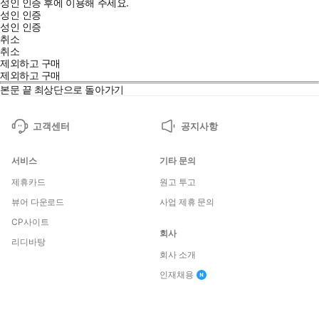
성인 인증 후에 이용해 주세요.
성인 인증
성인 인증
취소
취소
제외하고 구매
제외하고 구매
본문 끝
최상단으로 돌아가기
고객센터
공지사항
서비스
기타 문의
제휴카드
원고 투고
뷰어 다운로드
사업 제휴 문의
CP사이트
회사
리디바탕
회사 소개
인재채용