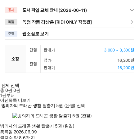
도서 파일 교체 안내 (2026-06-11)
공지
독점 작품 감상은 [RIDI ONLY 작품관]
독점
웹소설로 보기
추천
단권
판매가
3,000 ~ 3,300원
소장
정가
16,200원
전권
판매가
16,200원
전체 선택
총
0
권
0원
1권부터
이전목록 더보기
빙의자의 드래곤 생활 탈출기 5권 (완결) 선택
빙의자의 드래곤 생활 탈출기 5권 (완결)
등록일
2026.06.09
글자수
약 8.6만 자