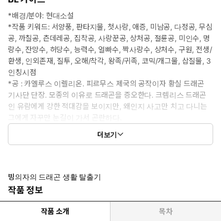
*배경/분야: 현대소설
*작품 키워드: 서양풍, 판타지물, 첫사랑, 애증, 미남공, 다정공, 무심
공, 까칠공, 츤데레공, 집착공, 사랑꾼공, 상처공, 절륜공, 미인수, 명
랑수, 잔망수, 허당수, 능력수, 얼빠수, 짝사랑수, 상처수, 구원, 전생/
환생, 인외존재, 질투, 오해/착각, 왕족/귀족, 코믹/개그물, 삽질물, 3
인칭시점
*공 : 카엘루스 이렐리온. 피르무스 제국의 공작이자 황실 드래곤
기사단 단장. 모종의 이유로 드래곤을 증오한다. 크렘리스 드래곤
인 유람에게 강한 적대감을 보이지만, 왜인지 사고만 치고 다니는
그에게 자꾸만 눈길이 가서 곤란하다.
*수 : 한유람. 본래 평범한 현대인이었으나 어쩌다 보니 드래곤 새끼
더보기
로 환생한다. 형제들이 죽고 죽이는 약육강식의 둥지에서 벗어나 자
유를 찾았다고 생각했는데, 하필이면 드래곤을 싫어하는 카엘루스
의 레이더망에 걸리고 만다. 그의 환심을 사기 위해 얌전하고 귀여
운 똥개 노릇을 자처하면서도 온갖 사고는 다 치고 다니는 사고뭉
빙의자의 드래곤 생활 탈출기
치.
작품 정보
*이럴 때 보세요: 얼빠명랑수의 말랑한 짝사랑과 까칠츤데레공의 입
덕 부정기를 보고 싶을 때.
작품 소개
목차
*공감 글귀: “생긴 건 분명 크렘리스 새끼인데 하는 짓은 겁먹은 똥