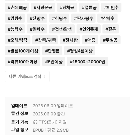
#
츤데레공
#
사랑꾼공
#
상처공
#
절륜공
#
미인수
#
명랑수
#
잔망수
#
허당수
#
짝사랑수
#
상처수
#
능력수
#
얼빠수
#
전생/환생
#
인외존재
#
질투
#
오해/착각
#
왕족/귀족
#
첫사랑
#
애증
#
무심공
#
별점100개이상
#
단행본
#
평점4점이상
#
리뷰100개이상
#
5권이상
#
15000~20000원
다른 키워드로 검색
업데이트
2026.06.09
업데이트
출간 정보
2026.06.09
출간
듣기 기능
TTS(듣기)
지원
파일 정보
EPUB
평균 2.9MB