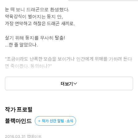
개 같군.”
눈 떠 보니 드래곤으로 환생했다.
약육강식이 벌어지는 둥지 안,
가장 연약하고 하찮은 드래곤 새끼로.
살기 위해 둥지를 무사히 탈출!
…한 줄 알았으나.
“조금이라도 난폭한 모습을 보이거나 인간에게 위해를 가하려 든다
면 죽이겠다. 동의하나?”
드래곤을 증오하는 드래곤 기사이자 공작,
더보기
카엘루스에게 발견돼 위험한 개체로 찍히고 만다.
그렇다면 이제 남은 방법은….
“깨잉잉! 깨우애웅.”
작가 프로필
블랙마인드
작가 신간 알림 · 소식
필사의 불쌍한 똥개 작전뿐!
그렇게 시작된 조건부 감금… 아니, 동거 생활.
2016.03.31
업데이트