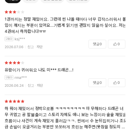
1권까지는 정말 재밌어요. 그런데 씬 나올 때마다 너무 갑작스러워서 몰
입이 깨지는 부분이 있어요...가볍게 읽기엔 괜찮지 않을까 싶어요. 저는
4권에서 하차합니다ㅠㅠ
ksj***
댓글
0
0
2026.07.06
신고
차단
유람이가 귀여워요 나도 미*** 드래곤...!
rma***
댓글
0
0
2026.06.24
신고
차단
하 뭐야 재밌어서 정박으로봄 ㅋㅋㅋㅋㅋㅋㅋㅋ 아 무해하다 드래곤 너
무 귀엽고 공 팔불출이고 스토리 자체도 애니 보는 느낌이라 술술 재밌음
흐름이나 사건이 계속 재밌게 흘러감ㅋㅋ. 씬에서 수 눈뒤집히거나 조오
금 손발이 오글거리는 부분만 쏘쏘하게 흐린눈 해주면(못참을 정도의 지