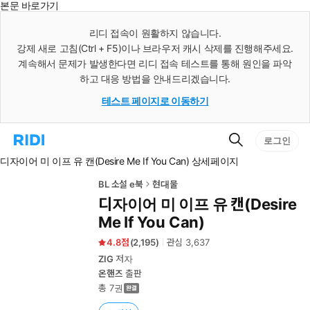
본문 바로가기
인
스
리디 접속이 원활하지 않습니다.
턴
강제 새로 고침(Ctrl + F5)이나 브라우저 캐시 삭제를 진행해주세요.
트
검
계속해서 문제가 발생한다면 리디 접속 테스트를 통해 원인을 파악
색
하고 대응 방법을 안내드리겠습니다.
테스트 페이지로 이동하기
검
리
로그인
색
디
디자이어 미 이프 유 캔(Desire Me If You Can) 상세페이지
홈
으
로
BL 소설 e북
현대물
이
디자이어 미 이프 유 캔(Desire
동
Me If You Can)
4.8
(
2,195
)
관심
3,637
ZIG
저자
온핸즈
출판
총 7권