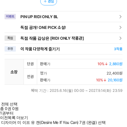
관심
PIN UP RIDI ONLY BL
이벤트
독점 공개! ONE PICK 소설!
독점 작품 감상은 [RIDI ONLY 작품관]
독점
이 작품 다양하게 즐기기
추천
3
작품
단권
판매가
10
%↓
2,880원
소장
정가
22,400원
전권
판매가
10
%↓
20,160원
혜택 기간 :
2025.6.16(월) 00:00 ~ 2027.9.14(화) 23:59
전체 선택
총
0
권
0원
1권부터
이전목록 더보기
디자이어 미 이프 유 캔(Desire Me If You Can) 7권 (완결) 선택