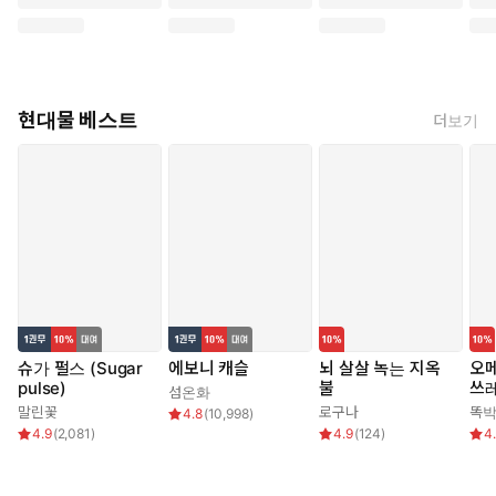
현대물 베스트
더보기
슈가 펄스 (Sugar
에보니 캐슬
뇌 살살 녹는 지옥
오메
pulse)
불
쓰
섬온화
말린꽃
로구나
똑
4.8
(
10,998
)
4.9
(
2,081
)
4.9
(
124
)
4