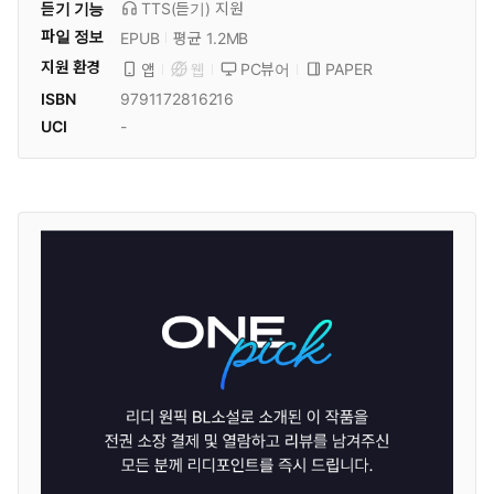
듣기 기능
TTS(듣기)
지원
파일 정보
EPUB
평균 1.2MB
지원 환경
PC뷰어
PAPER
앱
웹
ISBN
9791172816216
UCI
-