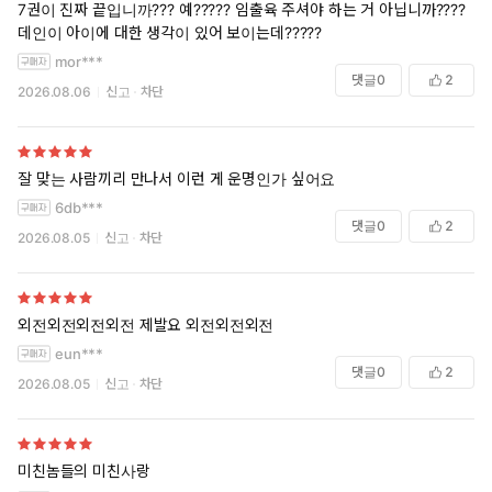
7권이 진짜 끝입니까??? 예????? 임출육 주셔야 하는 거 아닙니까????
데인이 아이에 대한 생각이 있어 보이는데?????
mor***
댓글
0
2
2026.08.06
신고
차단
잘 맞는 사람끼리 만나서 이런 게 운명인가 싶어요
6db***
댓글
0
2
2026.08.05
신고
차단
외전외전외전외전 제발요 외전외전외전
eun***
댓글
0
2
2026.08.05
신고
차단
미친놈들의 미친사랑