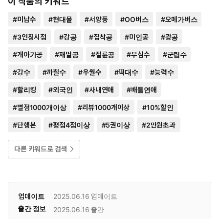
이 작품의 키워드
#
미남수
#
현대물
#
서양풍
#
OO버스
#
오메가버스
#
3인칭시점
#
강공
#
집착공
#
미인공
#
광공
#
개아가공
#
재벌공
#
절륜공
#
무심수
#
군림수
#
강수
#
까칠수
#
우월수
#
떡대수
#
능력수
#
할리킹
#
외국인
#
사내연애
#
배틀연애
#
별점1000개이상
#
리뷰1000개이상
#
10%할인
#
단행본
#
평점4점이상
#
5권이상
#
2만원초과
다른 키워드로 검색
업데이트
2025.06.16
업데이트
출간 정보
2025.06.16
출간