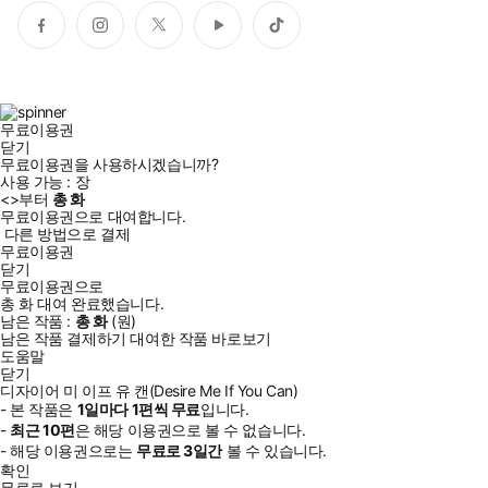
페
인
트
유
틱
이
스
위
튜
톡
스
타
터
브
북
그
램
무료이용권
닫기
무료이용권을 사용하시겠습니까?
사용 가능 :
장
<
>부터
총
화
무료이용권으로 대여합니다.
다른 방법으로 결제
무료이용권
닫기
무료이용권으로
총
화
대여 완료했습니다.
남은 작품 :
총
화
(
원)
남은 작품 결제하기
대여한 작품 바로보기
도움말
닫기
디자이어 미 이프 유 캔(Desire Me If You Can)
- 본 작품은
1일
마다
1
편씩 무료
입니다.
-
최근
10편
은 해당 이용권으로 볼 수 없습니다.
- 해당 이용권으로는
무료로
3일
간
볼 수 있습니다.
확인
무료로 보기