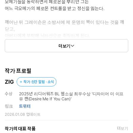
오메가들을 농락하면서 페로몬을 뿌리던 그는
어느 극오메가의 페로몬 컨트롤을 받고 정신을 잃는다.
깨어난 뒤 그레이슨은 소방서에 제 운명의 짝이 있다는 것을 깨
닫고,
아버지에게 부탁해 낙하산으로 취직하게 된다.
더보기
하지만 첫날부터 자신을 견제하는 소방대원들과 몸싸움을 하게 되
고,
그중에서도 데인 스트라이커 놈과 더럽게 얽히는데…….
작가 프로필
ZIG
작가 신간 알림 · 소식
수상
2025년 리디어워즈 BL 웹소설 최우수상 '디자이어 미 이프
유 캔(Desire Me If You Can)'
링크
트위터
2026.01.08
업데이트
작가의 대표 작품
더보기