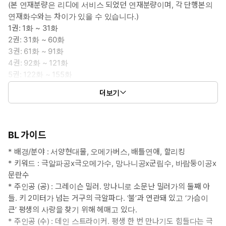
(본 연재분량은 리디에 서비스 되었던 연재분량이며, 각 단행본의
연재화수와는 차이가 있을 수 있습니다.)
1권: 1화 ~ 31화
2권: 31화 ~ 60화
3권: 61화 ~ 91화
4권: 92화 ~ 121화
5권: 122화 ~ 155화
6권: 156화 ~ 181화
더보기
7권: 182화 ~ 외전 15화
BL 가이드
* 배경/분야 : 서양현대물, 오메가버스, 배틀연애, 할리킹
* 키워드 : 극알파공x극오메가수, 망나니공x군림수, 바람둥이공x
문란수
* 주인공 (공) : 그레이슨 밀러. 망나니로 소문난 밀러가의 둘째 아
들. 키 2미터가 넘는 거구의 극알파다. ‘불’과 연관돼 있고 ‘가슴이
큰’ 평생의 사랑을 찾기 위해 헤매고 있다.
* 주인공 (수) : 데인 스트라이커. 평생 한 번 만나기도 힘들다는 극