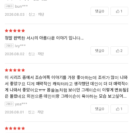
bun***
댓글
0
1
2026.08.03
신고
차단
정말 완벽한 서사의 아름다운 이야기 입니다...
ivy***
댓글
0
2
2026.08.02
신고
차단
이 시리즈 중에서 조슈어쪽 이야기를 가장 좋아하는데 조쉬가 많이 나와
서 좋았구요 디게 매략적인 캐릭터라고 생각했던 데인이 더 더 매력적이
게 나와서 좋았어요ㅠㅠ 몹쓸놈처럼 보이던 그레이슨이 이렇게 변화될줄
은 몰랐네요 외전으론 데인이랑 그레이슨이 육아하는 모습 보고싶어요ㅜ
ㅠㅠ 달링도 많이나왔으면 좋겠어요 달링 귀여워ㅜ
yea***
댓글
0
1
2026.08.01
신고
차단