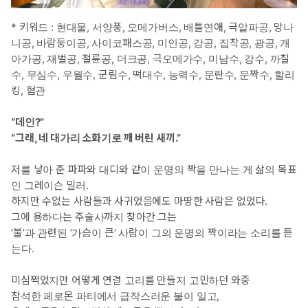
* 키워드 : 현대물, 서양풍, 오메가버스, 배틀연애, 극알파공, 망나
니공, 바람둥이공, 사이코패스공, 미인공, 강공, 집착공, 광공, 개
아가공, 재벌공, 절륜공, 더크공, 극오메가수, 미남수, 강수, 까칠
수, 무심수, 우월수, 군림수, 떡대수, 능력수, 문란수, 문짝수, 할리
킹, 혐관
“데인?”
“그래, 네 대가리 소화기로 깨 버린 새끼.”
저를 낳아 준 파파와 대디와 같이 운명의 짝을 만나는 게 삶의 목표
인 그레이슨 밀러.
하지만 수없는 사람들과 사귀었음에도 마땅한 사람은 없었다.
그에 용하다는 주술사까지 찾아간 그는
‘불’과 관련된 ‘가슴이 큰’ 사람이 그의 운명의 짝이라는 소리를 듣
는다.
미심쩍었지만 어떻게 연결 고리를 만들지 고민하던 와중
참석한 페로몬 파티에서 급작스러운 불이 일고,