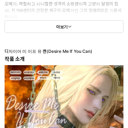
오메가. 까칠하고 시니컬한 성격의 소방관이자 고양이 달링의 집
사. 키 196센티의 건장한 체구의 오메가인 그의 장래희망은 기둥서
방이다.
* 이럴 때 보세요 : 개아가가 우월수에게 개처럼 길드는 과정이 보고
더보기
싶을 때♥
* 공감 글귀 : 뭐야, 저 미친 새끼는.
디자이어 미 이프 유 캔(Desire Me If You Can)
작품 소개