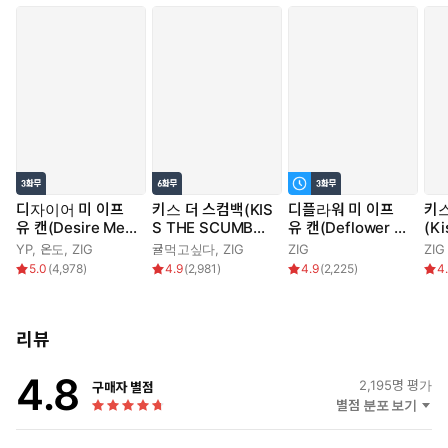
디자이어 미 이프
키스 더 스컴백(KIS
디플라워 미 이프
키스
유 캔(Desire Me I
S THE SCUMBA
유 캔(Deflower M
(Ki
f You Can)
G)
e If You Can)
an)
YP
,
온도
,
ZIG
귤먹고싶다
,
ZIG
ZIG
ZIG
5.0
(
4,978
)
4.9
(
2,981
)
4.9
(
2,225
)
4
리뷰
4.8
2,195
명 평가
구매자 별점
별점 분포 보기