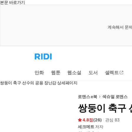
본문 바로가기
계속해서 문제
리
디
홈
으
만화
웹툰
웹소설
도서
셀렉트
로
이
쌍둥이 축구 선수의 공용 장난감 상세페이지
동
로맨스 e북
섹슈얼 로맨스
쌍둥이 축구 
4.8
(
26
)
관심
83
세크메트
저자