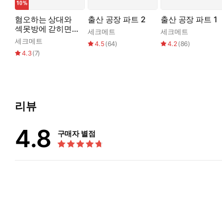
*
혐오하는 상대와
출산 공장 파트 2
출산 공장 파트 1
섹못방에 갇히면 -
세크메트
세크메트
동창생과 골목에서
“진여은, 구멍 힘 풀어.”
세크메트
4.5
(
64
)
4.2
(
86
)
4.3
(
7
)
가슴을 지분거리는 손길에 여은이 저도 모르게 아랫구멍을 조이자 
리는 손길에도 달아오르고 있었다. 장난스러운 해찬과 달리 음험
“아래가, 으응, 너무 간지러워서, 힘이…….”
리뷰
해성이 그녀의 말을 무시하며 다시 혀로 구멍 안쪽을 쓸어 냈다
4.8
구매자 별점
쭙쭙 빨아 대다가 그가 입을 떼고는 손가락을 푹, 밀어 넣었다.
“아응!”
이물감에 여은이 허리를 꺾으며 흔들렸다. 단단하게 조여 오는 감
난 음핵이 꿈틀꿈틀 호응하듯 움찔거렸다.
“흐, 흐앙! 아읏, 해, 해성아……!”