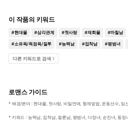
이 작품의 키워드
#
현대물
#
삼각관계
#
첫사랑
#
재회물
#
까칠남
#
소유욕/독점욕/질투
#
능력남
#
집착남
#
평범녀
다른 키워드로 검색
로맨스 가이드
* 배경/분야 : 현대물, 첫사랑, 비밀연애, 형제덮밥, 운동선수, 임
* 키워드 : 능력남, 집착남, 절륜남, 평범녀, 다정녀, 순진녀, 동정