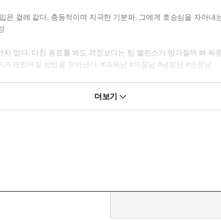
같고 입은 걸레 같다. 충동적이며 지극한 기분파. 그에게 호승심을 자아
정
싸가지 없다. 다친 동료를 봐도 걱정보다는 팀 밸런스가 망가질까 봐 짜
구가 재밌어질 방법을 찾아냈다. #과묵남 #까칠남 #냉정남 #순정남
이자 오랜 팬이다. 우상이었던 쌍둥이를 위해서는 무엇이든 할 수 있다.
더보기
 때♥
우리 꺼 삼킨 거 그대로 보이네."