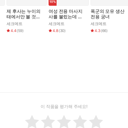
제 후사는 누이의
여성 전용 마사지
폭군의 모유 생산
태에서만 볼 것입
사를 불렀는데 문
전용 궁녀
니다
신 조폭이 왔다
세크메트
세크메트
세크메트
4.4
(
59
)
4.8
(
30
)
4.3
(
66
)
밑을 빨고 있던 해성이 짝, 볼기짝을 가볍게 때렸다. 여은의 음부가
한 해성의 목소리에 여은이 엉덩이를 흔들었다.
. 꼼꼼하게 주름 사이사이를 혀끝으로 간질이자 곧 물 많은 진여은의 
각에 해성의 발기한 좆이 살짝 더 부풀었다. 그가 그녀의 클리토리스
이 작품을 평가해 주세요!