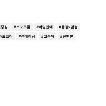
씬중심
#
스포츠물
#
비밀연애
#
몸정>맘정
하드코어
#
츤데레남
#
고수위
#
단행본