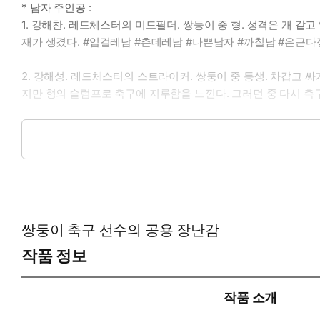
* 남자 주인공 :
1. 강해찬. 레드체스터의 미드필더. 쌍둥이 중 형. 성격은 개 
재가 생겼다. #입걸레남 #츤데레남 #나쁜남자 #까칠남 #은근다
2. 강해성. 레드체스터의 스트라이커. 쌍둥이 중 동생. 차갑고 
지만 형의 슬럼프로 축구에 지루함을 느낀다. 그러던 중 다시 축
* 여자 주인공 : 진여은. 강해찬, 강해성 쌍둥이의 중학생 동창
* 이럴 때 보세요 : 상반된 매력의 형제 덮밥 고수위 작품이 당길
* 공감 글귀 : "자기야. 배에 힘 빼 봐. 아, 해성아. 얘 배 봐 봐. 
쌍둥이 축구 선수의 공용 장난감
작품 정보
작품 소개