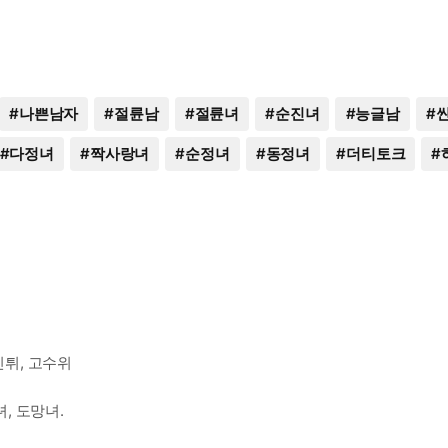
#
나쁜남자
#
절륜남
#
절륜녀
#
순진녀
#
능글남
#
#
다정녀
#
짝사랑녀
#
순정녀
#
동정녀
#
더티토크
#
신튀, 고수위
녀, 도망녀.