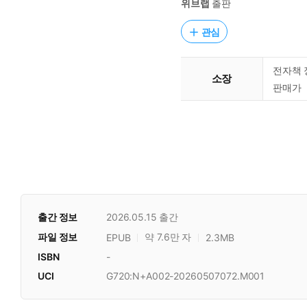
위브랩
출판
관심
전자책 
소장
판매가
출간 정보
2026.05.15
출간
파일 정보
약 7.6만 자
EPUB
2.3MB
ISBN
-
UCI
G720:N+A002-20260507072.M001