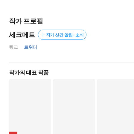
공을 제 손 발보다 더 쉽게 다루는 그들에게 지독한 슬럼프가 오게
기어코 경기 중 실수로 첫 선발 교체를 당한 날,
작가 프로필
그들의 앞에 중학교 동창, 진여은이 나타난다.
세크메트
작가 신간 알림 · 소식
“저, 강해찬 선수…….”
“팬이야? 좆같게. 비웃으러 오셨나?”
링크
트위터
“미안해. 나는 조금이라도 네게 도움이, 도움이 되고 싶어서.”
“그래? 그럼 지금 여기서 가슴 좀 빨아도 돼?”
뭐든 마음대로 하라며 제 옷을 벗어 내린 여은을 맛있게 맛본 
작가의 대표 작품
아주 오랜만에 다리가 날아다니는 경험을 한다.
이에 푹 빠진 그들은 여은에게 계약을 제안하는데……?!
[계약 기간은 5년으로 하며, 5년 이내 챔피언스 리그 우승 시에
쌍둥이가 원한다면 언제 어디서든 벌려 줄 것.
은밀한 계약이 시작되었다.