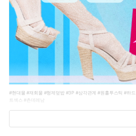
#현대물 #재회물 #형제덮밥 #3P #삼각관계 #원홀투스틱 #하
트섹스 #츤데레남
대한민국이 배출한 세기의 축구 천재 쌍둥이,
강해성과 강해찬은 프리미어 리그에서 뛰며 최고의 전성기를 이어
하지만 최고의 선수에게도 슬럼프란 피할 수 없는 벽이었고