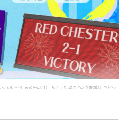
>맘정 #박으면_능력올라가는_남주 #야외씬 #라커룸에서 #인스턴