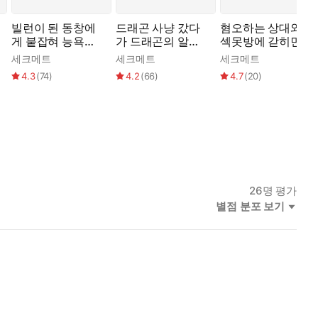
빌런이 된 동창에
드래곤 사냥 갔다
혐오하는 상대와
게 붙잡혀 능욕당
가 드래곤의 알을
섹못방에 갇히면 -
했다
임신해버렸다
직장 상사 편
세크메트
세크메트
세크메트
4.3
(
74
)
4.2
(
66
)
4.7
(
20
)
 들썩였다. 스스로도 믿을 수 없었지만 여은의 몸은 엉덩이를 때
구멍에서 보짓물이 흘러내리기 시작했다. 시큼한 맛이 나는 것을
26
명 평가
별점 분포 보기
를 손톱 끝으로 살살 긁었다. 이미 흥분으로 부풀어 벌겋게 드러