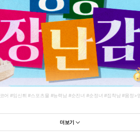
드코어 #임신튀 #스포츠물 #능력남 #순진녀 #순정녀 #집착남 #몸정
더보기
 가고 있다.