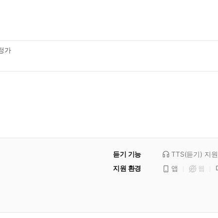
정가
듣기 기능
TTS(듣기)
지원
지원 환경
앱
웹