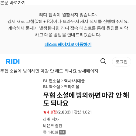
본문 바로가기
인
스
리디 접속이 원활하지 않습니다.
턴
강제 새로 고침(Ctrl + F5)이나 브라우저 캐시 삭제를 진행해주세요.
트
검
계속해서 문제가 발생한다면 리디 접속 테스트를 통해 원인을 파악
색
하고 대응 방법을 안내드리겠습니다.
테스트 페이지로 이동하기
검
리
로그인
색
디
무협 소설에 빙의하면 마감 안 해도 되나요 상세페이지
홈
으
로
BL 웹소설
역사/시대물
이
BL 웹소설
판타지물
동
무협 소설에 빙의하면 마감 안 해
도 되나요
4.9
(
2,833
)
관심
1,621
라쉬
저자
비욘드
출판
총 140화