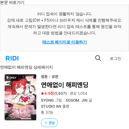
본문 바로가기
인
스
리디 접속이 원활하지 않습니다.
턴
강제 새로 고침(Ctrl + F5)이나 브라우저 캐시 삭제를 진행해주세요.
트
검
계속해서 문제가 발생한다면 리디 접속 테스트를 통해 원인을 파악
색
하고 대응 방법을 안내드리겠습니다.
테스트 페이지로 이동하기
검
리
로그인
색
디
연애없이 해피엔딩 상세페이지
홈
으
로
웹툰
로판
이
연애없이 해피엔딩
동
4.9
(
1,407
)
관심
1,054
SYONG
그림
SOSOM
,
JIN
글
STUDIO AN
출판
총 37화
관심