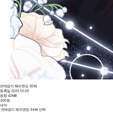
연애없이 해피엔딩 35화
등록일
2025.10.05
용량
42MB
300
원
대여
연애없이 해피엔딩 34화 선택