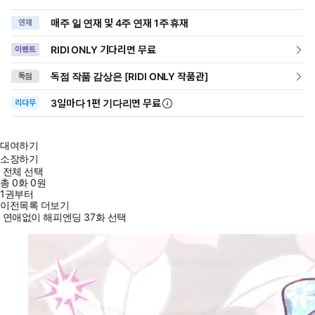
매주 일 연재 및 4주 연재 1주 휴재
연재
RIDI ONLY 기다리면 무료
이벤트
독점 작품 감상은 [RIDI ONLY 작품관]
독점
3일
마다
1편 기다리면 무료
리다무
대여하기
소장하기
전체 선택
총
0
화
0원
1권부터
이전목록 더보기
연애없이 해피엔딩 37화 선택