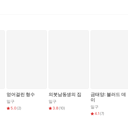
못 살겠지? 어?”
제 취향대로 개조시킨 치훈조차 교정에 실패한 버릇이기도 했다.
 거칠게 쑤셔 올렸다.
얻어걸린 형수
의붓남동생의 집
금태양: 블러드 데
이
일구
일구
일구
어? 말도 안 하는 입, 좆만 물려서 입보지로 써달라는 거지? 맞지?”
5.0
(
2
)
3.8
(
10
)
4.1
(
7
)