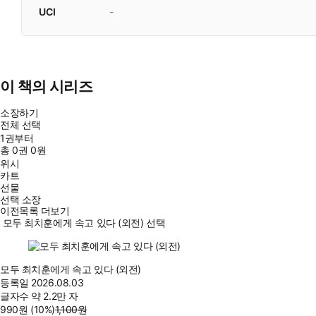
UCI
-
이 책의 시리즈
소장하기
전체 선택
1권부터
총
0
권
0원
위시
카트
선물
선택 소장
이전목록 더보기
모두 최치훈에게 속고 있다 (외전) 선택
모두 최치훈에게 속고 있다 (외전)
등록일
2026.08.03
글자수
약 2.2만 자
990
원
(10%
)
1,100
원