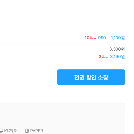
10
%↓
990 ~ 1,100원
3,300원
3
%↓
3,190원
전권 할인 소장
PC뷰어
PAPER