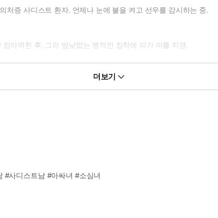
 의처증 사디스트 환자. 언제나 눈에 불을 켜고 선우를 감시하는 중.
 잡아먹힌 후, 그의 밤낮없는 병적인 집착에 피가 마를 지경.
정하고 여주를 달달 볶는 고수위 집착 캠퍼스물이 보고 싶을 때
더보기
 해. 아니, 처음부터 끝까지 내 거야. 모든 건 내 거야. 왜냐하면 넌 
남 #사디스트남 #아싸녀 #소심녀