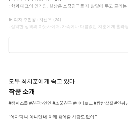
: 학과 대표의 인기인. 실상은 소꿉친구를 제 발밑에 두고 굴리는
▶ 여자 주인공 : 차선우 (24)
: 심약한 성격의 아웃사이더. 가족이나 다름없던 치훈에게 홀라당
▶ 이럴 때 보세요 : 다정한 소꿉친구의 가면을 쓴 미친놈이 작
▶ 공감 글귀 : 우리 둘 다 이제 성인이고, 네 처음은 당연히 나여야
모두 최치훈에게 속고 있다
작품 소개
#캠퍼스물 #친구>연인 #소꿉친구 #더티토크 #쌍방삽질 #인싸
“어차피 나 아니면 네 아래 뚫어줄 사람도 없어.”