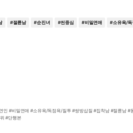
남
#
절륜남
#
순진녀
#
씬중심
#
비밀연애
#
소유욕/독
>연인 #비밀연애 #소유욕/독점욕/질투 #쌍방삽질 #집착남 #절륜남 
수위 #단행본