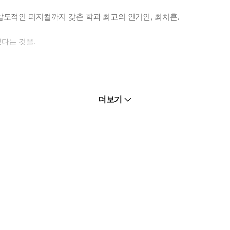
압도적인 피지컬까지 갖춘 학과 최고의 인기인, 최치훈.
다는 것을.
더보기
 내 말을, 주인님 말을 잘 들으란 말이야. 알겠어?”
통 이해할 수 없었다.
우는 그의 암캐로 전락한 뒤였다.
느 날,
라는 충격적인 발언을 내뱉는데…?!