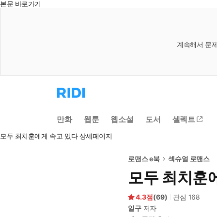
본문 바로가기
계속해서 문제
리
디
홈
으
만화
웹툰
웹소설
도서
셀렉트
로
이
모두 최치훈에게 속고 있다 상세페이지
동
로맨스 e북
섹슈얼 로맨스
모두 최치훈
4.3
(
69
)
관심
168
일구
저자