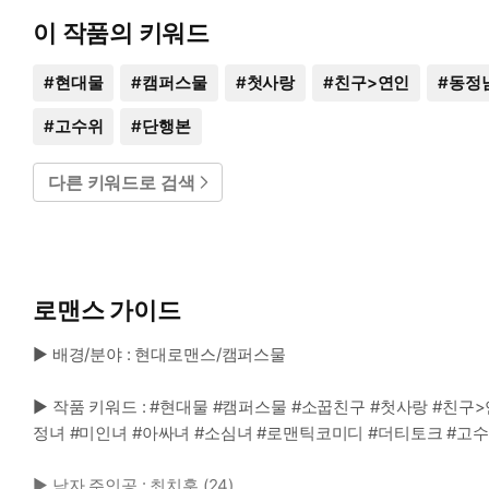
이 작품의 키워드
#
현대물
#
캠퍼스물
#
첫사랑
#
친구>연인
#
동정
#
고수위
#
단행본
다른 키워드로 검색
로맨스 가이드
▶ 배경/분야 : 현대로맨스/캠퍼스물
▶ 작품 키워드 : #현대물 #캠퍼스물 #소꿉친구 #첫사랑 #친구
정녀 #미인녀 #아싸녀 #소심녀 #로맨틱코미디 #더티토크 #고
▶ 남자 주인공 : 최치훈 (24)