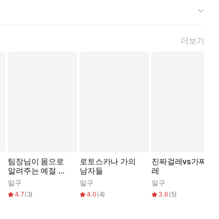
더보기
팀장님이 몸으로
로토스카나 가의
진짜걸레vs가짜걸
알려주는 예절 교
남자들
레
육
일구
일구
일구
4.7
(
3
)
4.0
(
4
)
3.6
(
5
)