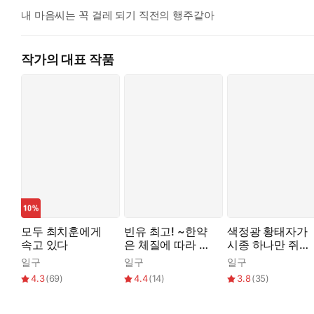
내 마음씨는 꼭 걸레 되기 직전의 행주같아
***
작가의 대표 작품
“이제 만져주지 않아도 그냥 젖네. 하루라도 내 자지에 안 박히면 
“…….”
“이게 또 대답 안 하네.”
곤란하다 싶은 질문에는 입을 조개처럼 꾹 다무는 것.
선우의 오랜 습관이었다. 3년 동안 그녀의 몸을 쥐락펴락하며 
성질이 뻗친 치훈이 두 손가락을 한꺼번에 밀어 넣으며 뿌리까지
손톱이 내벽에 쓸릴 만큼 공격적인 삽입이었다.
선우의 내부가 아찔하게 수축하며 침입자를 꽉 물어왔다.
모두 최치훈에게
빈유 최고! ~한약
색정광 황태자가
속고 있다
은 체질에 따라 복
시종 하나만 쥐잡
“으… 아흣! 아파! 아파요!”
용할 것~
듯 잡는 이유
일구
일구
일구
“차선우… 대답 처 안 하는 그 개 같은 버릇은 어떻게 고쳐줄까? 
4.3
(
69
)
4.4
(
14
)
3.8
(
35
)
“아! 아아… 하, 하지… 아앙! 학… 아, 안돼… 하앙!”