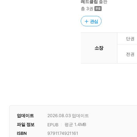
레드클립
출판
총 3권
관심
단권
소장
전권
업데이트
2026.08.03
업데이트
파일 정보
평균 1.4MB
EPUB
ISBN
9791174921161