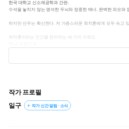
한국 대학교 신소재공학과 간판.
수석을 놓치지 않는 명석한 두뇌와 정중한 매너. 완벽한 외모와 
하지만 선우는 확신한다. 저 가증스러운 최치훈에게 모두 속고 있
최치훈이라는 인간을 정의하는 세 가지 키워드.
하나, 이중인격.
둘, 사이코패스.
셋, 사디스트.
“오줌 아무 데나 싸갈기는 암캐에게는 주인님이 필요하지. 그러니까
어쩌다 이런 미친놈과 불합리한 관계를 맺게 된 건지… 선우는 도
작가 프로필
정신을 차렸을 때 치훈은 이미 그녀의 주인님이 되어 있었고, 선
일구
작가 신간 알림 · 소식
그렇게 주인과 암캐라는 기묘한 관계를 아슬아슬하게 이어가던 어
만취한 선우는 학과 동기들 앞에서 ‘모두 최치훈에게 속고 있다’