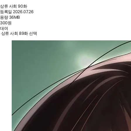
상류 사회 90화
등록일
2026.07.26
용량
36MB
300
원
대여
상류 사회 89화 선택