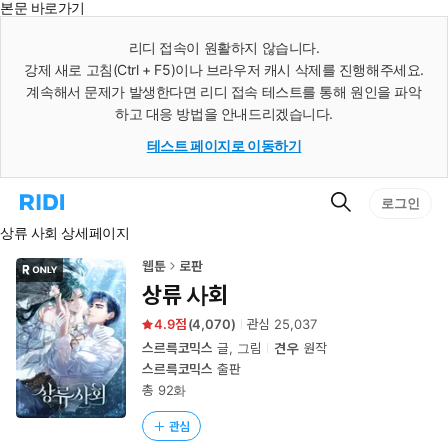
본문 바로가기
인
스
리디 접속이 원활하지 않습니다.
턴
강제 새로 고침(Ctrl + F5)이나 브라우저 캐시 삭제를 진행해주세요.
트
검
계속해서 문제가 발생한다면 리디 접속 테스트를 통해 원인을 파악
색
하고 대응 방법을 안내드리겠습니다.
테스트 페이지로 이동하기
검
리
로그인
색
디
상류 사회 상세페이지
홈
으
로
웹툰
로판
이
상류 사회
동
4.9
(
4,070
)
관심
25,037
스르륵코믹스
글, 그림
견우
원작
스르륵코믹스
출판
총 92화
관심