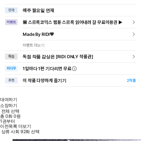
매주 월요일 연재
연재
💟 스르륵코믹스 웹툰 스르륵 읽어내려 갈 무료이용권 ▶
이벤트
Made By RIDI💙
이벤트 더보기
독점 작품 감상은 [RIDI ONLY 작품관]
독점
1일
마다
1편 기다리면 무료
리다무
이 작품 다양하게 즐기기
추천
2
작품
대여하기
소장하기
전체 선택
총
0
화
0원
1권부터
이전목록 더보기
상류 사회 92화 선택