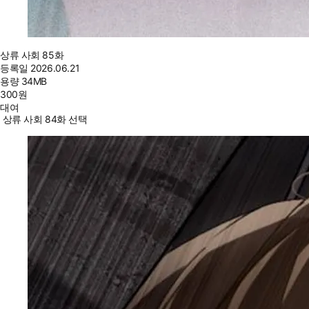
상류 사회 85화
등록일
2026.06.21
용량
34MB
300
원
대여
상류 사회 84화 선택