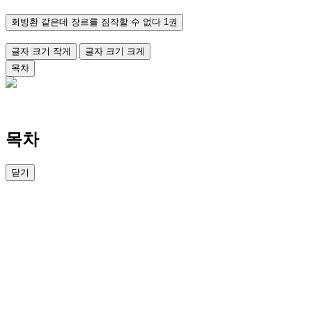
회빙환 같은데 장르를 짐작할 수 없다 1권
글자 크기 작게
글자 크기 크게
목차
목차
닫기