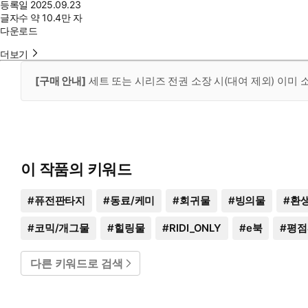
등록일
2025.09.23
글자수
약 10.4만 자
다운로드
더보기
[구매 안내]
세트 또는 시리즈 전권 소장 시(대여 제외) 이미
이 작품의 키워드
#
퓨전판타지
#
동료/케미
#
회귀물
#
빙의물
#
환
#
코믹/개그물
#
힐링물
#
RIDI_ONLY
#
e북
#
평점
다른 키워드로 검색