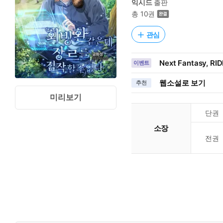
익시드
출판
총 10권
관심
Next Fantasy, R
이벤트
웹소설로 보기
추천
미리보기
단권
소장
전권