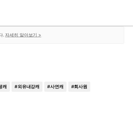
다.
자세히 알아보기 >
생캐
#
외유내강캐
#
사연캐
#
회사원