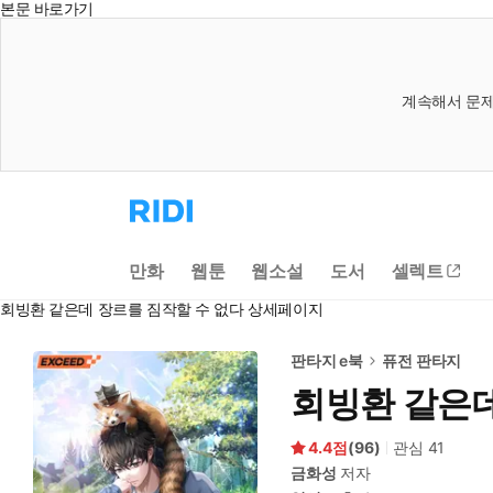
본문 바로가기
계속해서 문제
리
디
홈
으
만화
웹툰
웹소설
도서
셀렉트
로
이
회빙환 같은데 장르를 짐작할 수 없다 상세페이지
동
판타지 e북
퓨전 판타지
회빙환 같은데
4.4
(
96
)
관심
41
금화성
저자