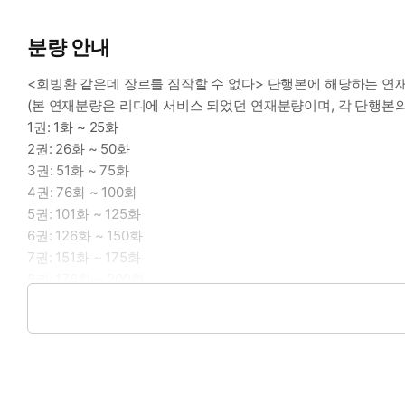
분량 안내
<회빙환 같은데 장르를 짐작할 수 없다> 단행본에 해당하는 연
(본 연재분량은 리디에 서비스 되었던 연재분량이며, 각 단행본의
1권: 1화 ~ 25화
2권: 26화 ~ 50화
3권: 51화 ~ 75화
4권: 76화 ~ 100화
5권: 101화 ~ 125화
6권: 126화 ~ 150화
7권: 151화 ~ 175화
8권: 176화 ~ 200화
9권: 201화 ~ 225화
10권: 226화 ~ 260화