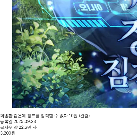
회빙환 같은데 장르를 짐작할 수 없다 10권 (완결)
등록일
2025.09.23
글자수
약 22.6만 자
3,200
원