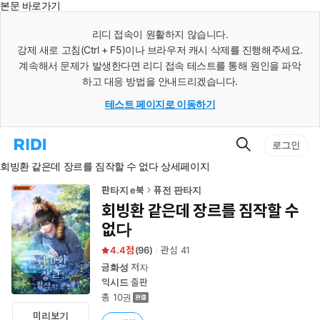
본문 바로가기
인
스
리디 접속이 원활하지 않습니다.
턴
강제 새로 고침(Ctrl + F5)이나 브라우저 캐시 삭제를 진행해주세요.
트
검
계속해서 문제가 발생한다면 리디 접속 테스트를 통해 원인을 파악
색
하고 대응 방법을 안내드리겠습니다.
테스트 페이지로 이동하기
검
리
로그인
색
디
회빙환 같은데 장르를 짐작할 수 없다 상세페이지
홈
으
로
판타지 e북
퓨전 판타지
이
회빙환 같은데 장르를 짐작할 수
동
없다
4.4
(
96
)
관심
41
금화성
저자
익시드
출판
총 10권
미리보기