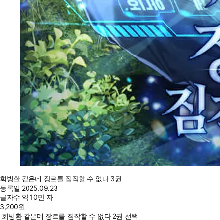
회빙환 같은데 장르를 짐작할 수 없다 3권
등록일
2025.09.23
글자수
약 10만 자
3,200
원
회빙환 같은데 장르를 짐작할 수 없다 2권 선택