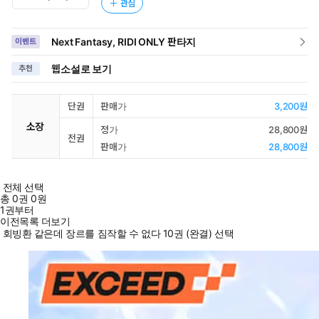
관심
Next Fantasy, RIDI ONLY 판타지
이벤트
웹소설로 보기
추천
단권
판매가
3,200원
소장
정가
28,800원
전권
판매가
28,800원
전체 선택
총
0
권
0원
1권부터
이전목록 더보기
회빙환 같은데 장르를 짐작할 수 없다 10권 (완결) 선택