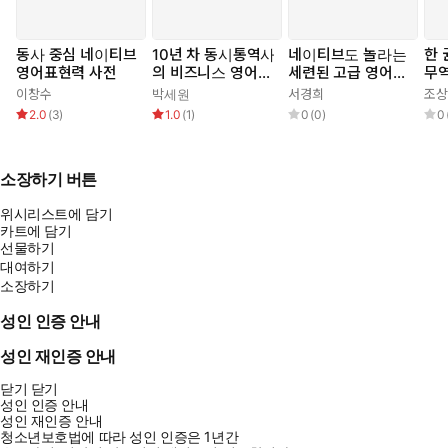
동사 중심 네이티브
10년 차 동시통역사
네이티브도 놀라는
한
영어표현력 사전
의 비즈니스 영어
세련된 고급 영어
무역
실전 가이드
표현
어,
이창수
박세원
서경희
조상
2.0
(
3
)
1.0
(
1
)
0
(
0
)
0
소장하기 버튼
위시리스트에 담기
카트에 담기
선물하기
대여하기
소장하기
성인 인증 안내
성인 재인증 안내
닫기
닫기
성인 인증 안내
성인 재인증 안내
청소년보호법에 따라 성인 인증은 1년간