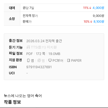
대여
권당 7일
11
%↓
4,000원
전자책 정가
9,000원
소장
판매가
10
%↓
8,100원
출간 정보
2026.03.24
전자책 출간
듣기 기능
TTS(듣기)
미
지원
파일 정보
PDF
19.0MB
172 쪽
지원 환경
PC뷰어
PAPER
앱
웹
ISBN
9791194327691
UCI
-
뉴스에 나오는 영어 숙어
작품 정보