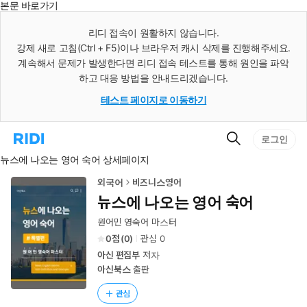
본문 바로가기
인
스
리디 접속이 원활하지 않습니다.
턴
강제 새로 고침(Ctrl + F5)이나 브라우저 캐시 삭제를 진행해주세요.
트
검
계속해서 문제가 발생한다면 리디 접속 테스트를 통해 원인을 파악
색
하고 대응 방법을 안내드리겠습니다.
테스트 페이지로 이동하기
검
리
로그인
색
디
뉴스에 나오는 영어 숙어 상세페이지
홈
으
로
외국어
비즈니스영어
이
뉴스에 나오는 영어 숙어
동
원어민 영숙어 마스터
0
(
0
)
관심
0
아신 편집부
저자
아신북스
출판
관심