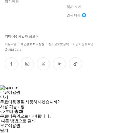
리디바탕
회사 소개
인재채용
리디(주) 사업자 정보
이용약관
개인정보 처리방침
청소년보호정책
사업자정보확인
©
RIDI Corp.
페
인
트
유
틱
이
스
위
튜
톡
스
타
터
브
북
그
램
무료이용권
닫기
무료이용권을 사용하시겠습니까?
사용 가능 :
장
<
>부터
총
화
무료이용권으로 대여합니다.
다른 방법으로 결제
무료이용권
닫기