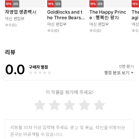
자영업 생존백서
Goldilocks and t
The Happy Princ
The
he Three Bears :
e : 행복한 왕자
ag
아신 편집부
골디락스와 곰 세
선
아신 편집부
아신 편집부
아신
0
(
0
)
마리
0
(
0
)
0
(
0
)
0
리뷰
0.0
0
명 평가
구매자 별점
별점 분포 보기
이 작품을 평가해 주세요!