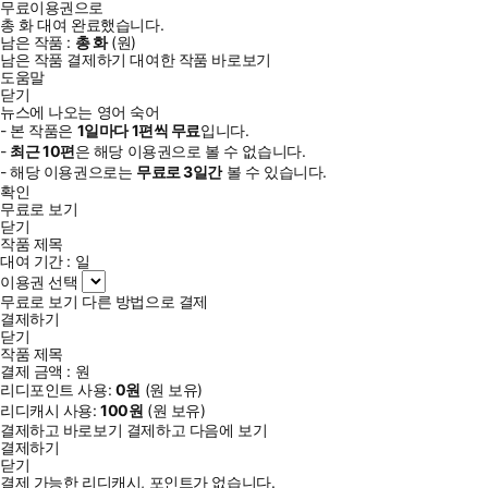
무료이용권으로
총
화
대여 완료했습니다.
남은 작품 :
총
화
(
원)
남은 작품 결제하기
대여한 작품 바로보기
도움말
닫기
뉴스에 나오는 영어 숙어
- 본 작품은
1일
마다
1
편씩 무료
입니다.
-
최근
10편
은 해당 이용권으로 볼 수 없습니다.
- 해당 이용권으로는
무료로
3일
간
볼 수 있습니다.
확인
무료로 보기
닫기
작품 제목
대여 기간 :
일
이용권 선택
무료로 보기
다른 방법으로 결제
결제하기
닫기
작품 제목
결제 금액 :
원
리디포인트 사용:
0
원
(
원 보유)
리디캐시 사용:
100
원
(
원 보유)
결제하고 바로보기
결제하고 다음에 보기
결제하기
닫기
결제 가능한 리디캐시, 포인트가 없습니다.