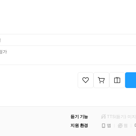
일
정가
듣기 기능
TTS(듣기)
미
지
지원 환경
앱
웹