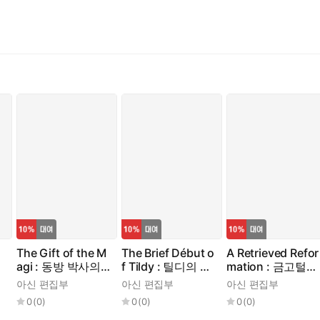
The Gift of the M
The Brief Début o
A Retrieved Refor
agi : 동방 박사의
f Tildy : 틸디의 짧
mation : 금고털이
선물
은 데뷔
의 후회
아신 편집부
아신 편집부
아신 편집부
0
(
0
)
0
(
0
)
0
(
0
)