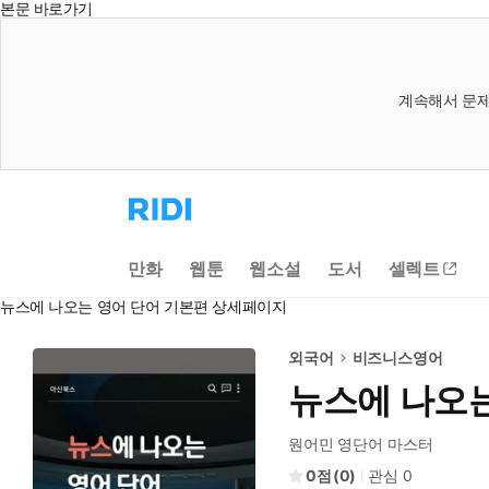
본문 바로가기
계속해서 문제
리
디
홈
으
만화
웹툰
웹소설
도서
셀렉트
로
이
뉴스에 나오는 영어 단어 기본편 상세페이지
동
외국어
비즈니스영어
뉴스에 나오는
원어민 영단어 마스터
0
(
0
)
관심
0