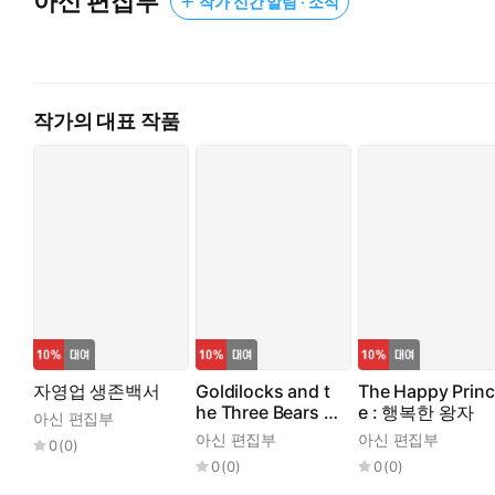
아신 편집부
작가 신간 알림 · 소식
작가의 대표 작품
자영업 생존백서
Goldilocks and t
The Happy Princ
he Three Bears :
e : 행복한 왕자
아신 편집부
골디락스와 곰 세
아신 편집부
아신 편집부
0
(
0
)
마리
0
(
0
)
0
(
0
)