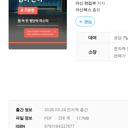
아신 편집부
저자
아신북스
출판
관심
대여
권당 7
전자책 
소장
판매가
출간 정보
2026.03.24
전자책 출간
파일 정보
236 쪽
PDF
17.7MB
ISBN
9791194327677