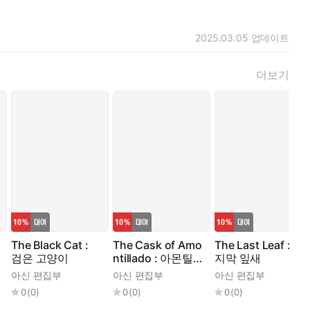
2025.03.05
업데이트
더보기
The Black Cat :
The Cask of Amo
The Last Leaf : 마
검은 고양이
ntillado : 아몬틸
지막 잎새
라도의 술통
아신 편집부
아신 편집부
아신 편집부
0
(
0
)
0
(
0
)
0
(
0
)