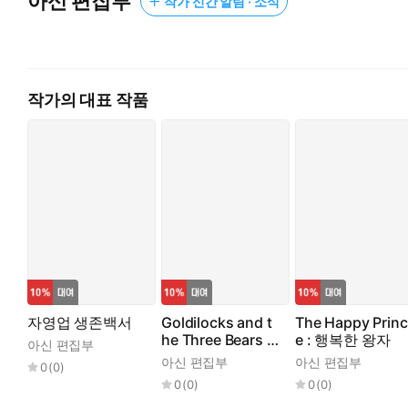
아신 편집부
작가 신간 알림 · 소식
작가의 대표 작품
자영업 생존백서
Goldilocks and t
The Happy Princ
he Three Bears :
e : 행복한 왕자
아신 편집부
골디락스와 곰 세
아신 편집부
아신 편집부
0
(
0
)
마리
0
(
0
)
0
(
0
)