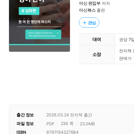
아신 편집부
저자
아신북스
출판
관심
대여
권당 7
전자책 
소장
판매가
출간 정보
2026.03.24
전자책 출간
파일 정보
236 쪽
PDF
23.0MB
ISBN
9791194327684