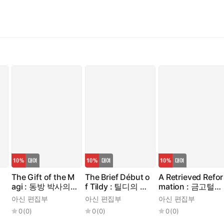
The Gift of the M
The Brief Début o
A Retrieved Refor
agi : 동방 박사의
f Tildy : 틸디의 짧
mation : 금고털이
선물
은 데뷔
의 후회
아신 편집부
아신 편집부
아신 편집부
0
(
0
)
0
(
0
)
0
(
0
)