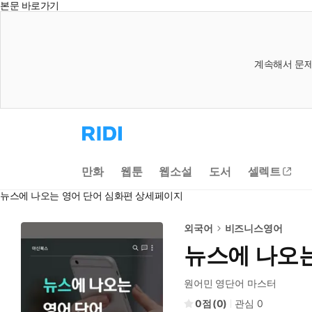
본문 바로가기
계속해서 문제
리
디
홈
으
만화
웹툰
웹소설
도서
셀렉트
로
이
뉴스에 나오는 영어 단어 심화편 상세페이지
동
외국어
비즈니스영어
뉴스에 나오는
원어민 영단어 마스터
0
(
0
)
관심
0