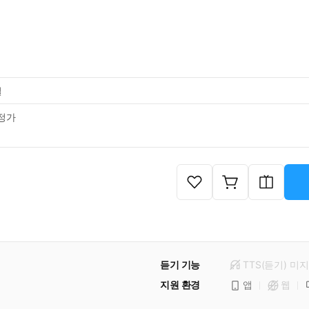
일
정가
듣기 기능
TTS(듣기)
미
지
지원 환경
앱
웹