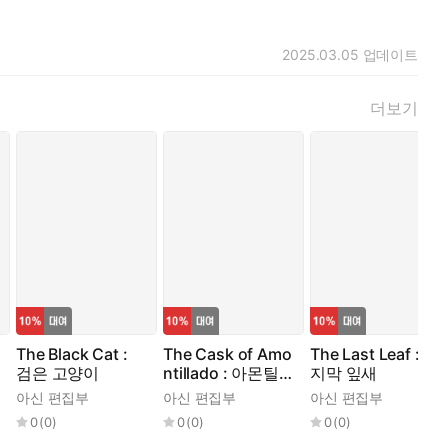
2025.03.05
업데이트
더보기
The Black Cat :
The Cask of Amo
The Last Leaf : 마
검은 고양이
ntillado : 아몬틸
지막 잎새
라도의 술통
아신 편집부
아신 편집부
아신 편집부
0
(
0
)
0
(
0
)
0
(
0
)