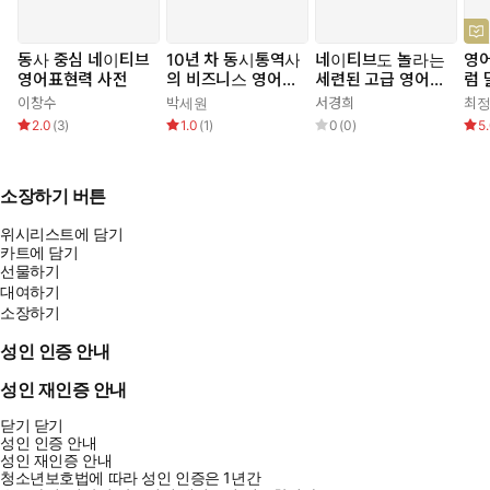
동사 중심 네이티브
10년 차 동시통역사
네이티브도 놀라는
영
영어표현력 사전
의 비즈니스 영어
세련된 고급 영어
럼 
실전 가이드
표현
이창수
박세원
서경희
최
2.0
(
3
)
1.0
(
1
)
0
(
0
)
5
소장하기 버튼
위시리스트에 담기
카트에 담기
선물하기
대여하기
소장하기
성인 인증 안내
성인 재인증 안내
닫기
닫기
성인 인증 안내
성인 재인증 안내
청소년보호법에 따라 성인 인증은 1년간