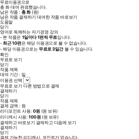
무료이용권으로
총
화
대여 완료했습니다.
남은 작품 :
총
화
(
원)
남은 작품 결제하기
대여한 작품 바로보기
도움말
닫기
영어로 독해하는 자기경영 강의
- 본 작품은
1일
마다
1
편씩 무료
입니다.
-
최근
10편
은 해당 이용권으로 볼 수 없습니다.
- 해당 이용권으로는
무료로
3일
간
볼 수 있습니다.
확인
무료로 보기
닫기
작품 제목
대여 기간 :
일
이용권 선택
무료로 보기
다른 방법으로 결제
결제하기
닫기
작품 제목
결제 금액 :
원
리디포인트 사용:
0
원
(
원 보유)
리디캐시 사용:
100
원
(
원 보유)
결제하고 바로보기
결제하고 다음에 보기
결제하기
닫기
결제 가능한 리디캐시, 포인트가 없습니다.