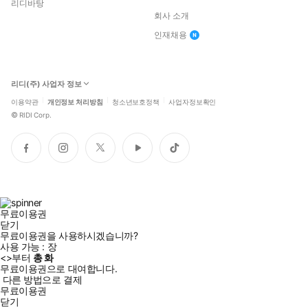
리디바탕
회사 소개
인재채용
리디(주) 사업자 정보
이용약관
개인정보 처리방침
청소년보호정책
사업자정보확인
©
RIDI Corp.
페
인
트
유
틱
이
스
위
튜
톡
스
타
터
브
북
그
램
무료이용권
닫기
무료이용권을 사용하시겠습니까?
사용 가능 :
장
<
>부터
총
화
무료이용권으로 대여합니다.
다른 방법으로 결제
무료이용권
닫기