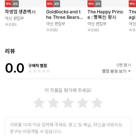
자영업 생존백서
Goldilocks and t
The Happy Princ
The
he Three Bears :
e : 행복한 왕자
ag
아신 편집부
골디락스와 곰 세
선
아신 편집부
아신 편집부
아신
0
(
0
)
마리
0
(
0
)
0
(
0
)
0
리뷰
0.0
0
명 평가
구매자 별점
별점 분포 보기
이 작품을 평가해 주세요!