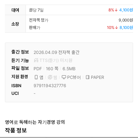
대여
권당 7일
8
%↓
4,100원
전자책 정가
9,000원
소장
판매가
10
%↓
8,100원
출간 정보
2026.04.09
전자책 출간
듣기 기능
TTS(듣기)
미
지원
파일 정보
PDF
6.5MB
160 쪽
지원 환경
PC뷰어
PAPER
앱
웹
ISBN
9791194327776
UCI
-
영어로 독해하는 자기경영 강의
작품 정보