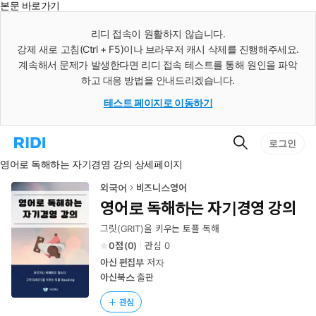
본문 바로가기
인
스
리디 접속이 원활하지 않습니다.
턴
강제 새로 고침(Ctrl + F5)이나 브라우저 캐시 삭제를 진행해주세요.
트
검
계속해서 문제가 발생한다면 리디 접속 테스트를 통해 원인을 파악
색
하고 대응 방법을 안내드리겠습니다.
테스트 페이지로 이동하기
검
리
로그인
색
디
영어로 독해하는 자기경영 강의 상세페이지
홈
으
로
외국어
비즈니스영어
이
영어로 독해하는 자기경영 강의
동
그릿(GRIT)을 키우는 토플 독해
0
(
0
)
관심
0
아신 편집부
저자
아신북스
출판
관심