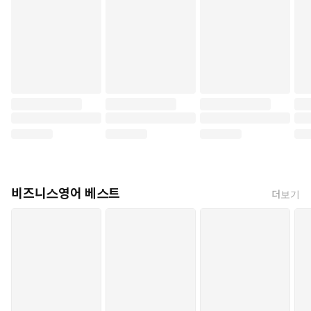
상식의 틀을 깨고 성장하는 마인드셋을
영어 독해력과 융합한 단 하나의 책
이 책의 특징
1. 자기경영학의 기본 원리 입문서
2. 토플식 영어 독해 문제 풀이
영어 학습과 자기계발을
동시에 원하는 분들께 추천합니다
비즈니스영어 베스트
더보기