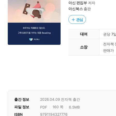
아신 편집부
저자
아신북스
출판
관심
대여
권당 7
전자책 
소장
판매가
출간 정보
2026.04.09
전자책 출간
파일 정보
160 쪽
PDF
6.5MB
ISBN
9791194327776