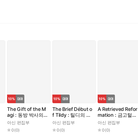
The Gift of the M
The Brief Début o
A Retrieved Refor
agi : 동방 박사의
f Tildy : 틸디의 짧
mation : 금고털이
선물
은 데뷔
의 후회
아신 편집부
아신 편집부
아신 편집부
0
(
0
)
0
(
0
)
0
(
0
)