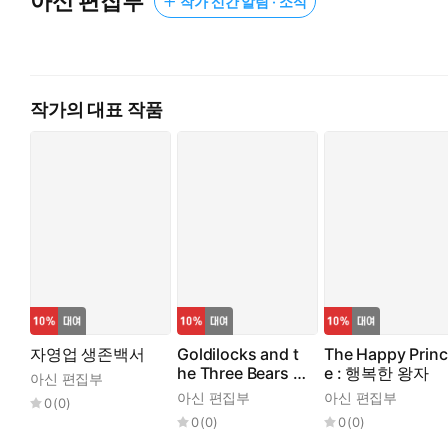
아신 편집부
작가 신간 알림 · 소식
작가의 대표 작품
자영업 생존백서
Goldilocks and t
The Happy Princ
he Three Bears :
e : 행복한 왕자
아신 편집부
골디락스와 곰 세
아신 편집부
아신 편집부
0
(
0
)
마리
0
(
0
)
0
(
0
)