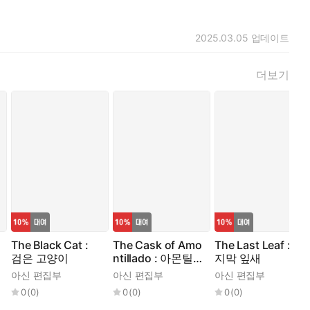
2025.03.05
업데이트
더보기
The Black Cat :
The Cask of Amo
The Last Leaf : 마
검은 고양이
ntillado : 아몬틸
지막 잎새
라도의 술통
아신 편집부
아신 편집부
아신 편집부
0
(
0
)
0
(
0
)
0
(
0
)