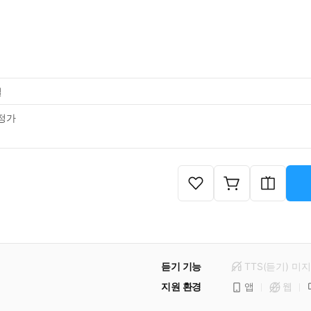
일
정가
듣기 기능
TTS(듣기)
미
지
지원 환경
앱
웹