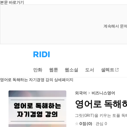
본문 바로가기
계속해서 문제
리
디
홈
으
만화
웹툰
웹소설
도서
셀렉트
로
이
영어로 독해하는 자기경영 강의 상세페이지
동
외국어
비즈니스영어
영어로 독해
그릿(GRIT)을 키우는 토플 독
0
(
0
)
관심
0