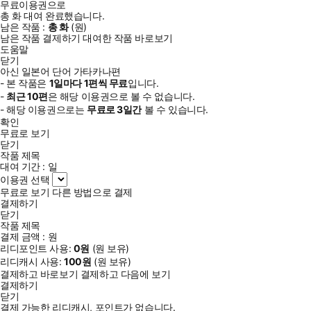
무료이용권으로
총
화
대여 완료했습니다.
남은 작품 :
총
화
(
원)
남은 작품 결제하기
대여한 작품 바로보기
도움말
닫기
아신 일본어 단어 가타카나편
- 본 작품은
1일
마다
1
편씩 무료
입니다.
-
최근
10편
은 해당 이용권으로 볼 수 없습니다.
- 해당 이용권으로는
무료로
3일
간
볼 수 있습니다.
확인
무료로 보기
닫기
작품 제목
대여 기간 :
일
이용권 선택
무료로 보기
다른 방법으로 결제
결제하기
닫기
작품 제목
결제 금액 :
원
리디포인트 사용:
0
원
(
원 보유)
리디캐시 사용:
100
원
(
원 보유)
결제하고 바로보기
결제하고 다음에 보기
결제하기
닫기
결제 가능한 리디캐시, 포인트가 없습니다.