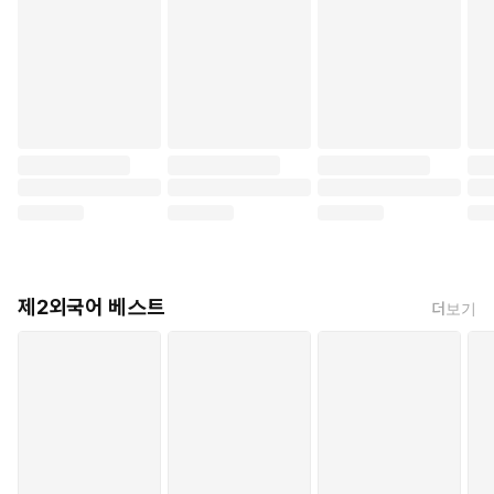
제2외국어 베스트
더보기
쉽고 빠르게 일본어 어휘력을
키우고 암기할 수 있는 단어장
외래어와 전문 용어에 자주 쓰이는
가타카나를 재미있는 그림를 통해
기초부터 탄탄하게 익힐 수 있어요.