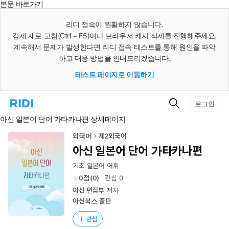
본문 바로가기
인
스
리디 접속이 원활하지 않습니다.
턴
강제 새로 고침(Ctrl + F5)이나 브라우저 캐시 삭제를 진행해주세요.
트
검
계속해서 문제가 발생한다면 리디 접속 테스트를 통해 원인을 파악
색
하고 대응 방법을 안내드리겠습니다.
테스트 페이지로 이동하기
검
리
로그인
색
디
아신 일본어 단어 가타카나편 상세페이지
홈
으
로
외국어
제2외국어
이
아신 일본어 단어 가타카나편
동
기초 일본어 어휘
0
(
0
)
관심
0
아신 편집부
저자
아신북스
출판
관심