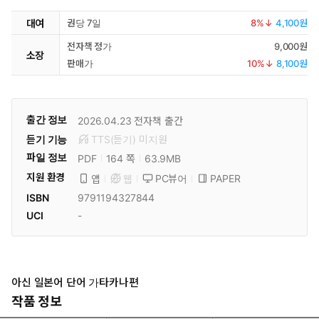
대여
권당 7일
8
%↓
4,100원
전자책 정가
9,000원
소장
판매가
10
%↓
8,100원
출간 정보
2026.04.23
전자책 출간
듣기 기능
TTS(듣기)
미
지원
파일 정보
PDF
63.9MB
164 쪽
지원 환경
PC뷰어
PAPER
앱
웹
ISBN
9791194327844
UCI
-
아신 일본어 단어 가타카나편
작품 정보