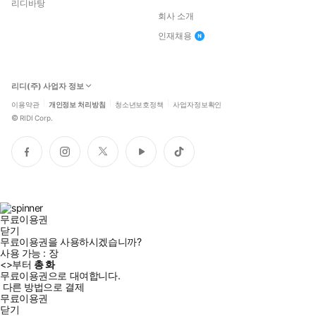
리디바탕
회사 소개
인재채용
리디(주) 사업자 정보
이용약관
개인정보 처리방침
청소년보호정책
사업자정보확인
©
RIDI Corp.
페
인
트
유
틱
이
스
위
튜
톡
스
타
터
브
북
그
램
무료이용권
닫기
무료이용권을 사용하시겠습니까?
사용 가능 :
장
<
>부터
총
화
무료이용권으로 대여합니다.
다른 방법으로 결제
무료이용권
닫기