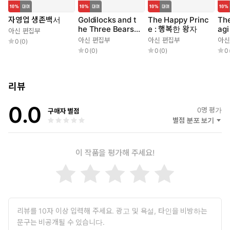
자영업 생존백서
Goldilocks and t
The Happy Princ
The
he Three Bears :
e : 행복한 왕자
ag
아신 편집부
골디락스와 곰 세
선
아신 편집부
아신 편집부
아신
0
(
0
)
마리
0
(
0
)
0
(
0
)
0
리뷰
0.0
0
명 평가
구매자 별점
별점 분포 보기
이 작품을 평가해 주세요!