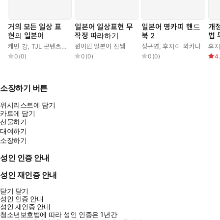
가타카나별로 카테고리가 나누어져
체계적으로 학습할 수 있습니다.
거의 모든 일상 표
일본어 일상표현 무
일본어 명카피 핸드
개정
현의 일본어
작정 따라하기
북 2
법
이 책의 특징
케빈 강
,
TJL 콘텐츠 연구소
원어민 일본어 진쌤
정규영
,
후지이 와카나
후지
1. 그림과 함께 단어의 의미를 이해해요
0
(
0
)
0
(
0
)
0
(
0
)
4
2. 일본어 실력을 확실하게 잡아줘요
소장하기 버튼
다음과 같은 분들께 추천합니다
1. JLPT 시험을 준비하는 학습자
위시리스트에 담기
2. 일본어 어휘력을 쌓고 싶은 학습자
카트에 담기
선물하기
3. 일본어 단어 자기주도 학습자
대여하기
소장하기
성인 인증 안내
성인 재인증 안내
닫기
닫기
성인 인증 안내
성인 재인증 안내
청소년보호법에 따라 성인 인증은 1년간