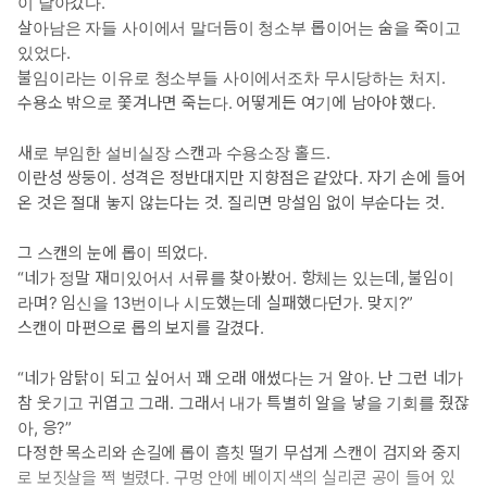
이 날아갔다.
맨스가 보고 싶을 때.
살아남은 자들 사이에서 말더듬이 청소부 롭이어는 숨을 죽이고
*공감 글귀 : “상을 받고 싶다면 착하게 굴어야 해. 냄새 나는 보짓물
있었다.
을 흘리는 게 아니라.”
불임이라는 이유로 청소부들 사이에서조차 무시당하는 처지.
수용소 밖으로 쫓겨나면 죽는다. 어떻게든 여기에 남아야 했다.
새로 부임한 설비실장 스캔과 수용소장 홀드.
이란성 쌍둥이. 성격은 정반대지만 지향점은 같았다. 자기 손에 들어
온 것은 절대 놓지 않는다는 것. 질리면 망설임 없이 부순다는 것.
그 스캔의 눈에 롭이 띄었다.
“네가 정말 재미있어서 서류를 찾아봤어. 항체는 있는데, 불임이
라며? 임신을 13번이나 시도했는데 실패했다던가. 맞지?”
스캔이 마편으로 롭의 보지를 갈겼다.
“네가 암탉이 되고 싶어서 꽤 오래 애썼다는 거 알아. 난 그런 네가
참 웃기고 귀엽고 그래. 그래서 내가 특별히 알을 낳을 기회를 줬잖
아, 응?”
다정한 목소리와 손길에 롭이 흠칫 떨기 무섭게 스캔이 검지와 중지
로 보짓살을 쩍 벌렸다. 구멍 안에 베이지색의 실리콘 공이 들어 있