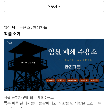
-질리면 망설이지 않고 파괴하는 성격이나 롭이어만은 예외로 둔
더보기
다.
*남자주인공2 : 홀드
-임신 폐쇄 수용소 소장
임신 폐쇄 수용소 : 관리자들
-스캔과 이란성 쌍둥이
작품 소개
-원리원칙주의자로 철저하게 계획을 세우고 오차 없이 실행하는 성
격이다. 언제나 감정을 극도로 절제한다.
-거듭 예외를 만들어내는 롭이어를 불편하게 여기나, 결국 그녀를
곁에 두려고 한다.
*여자주인공 : 롭이어
-수용자 출신 여자 청소부
-말더듬이에 불임이라는 이유로 청소부들 사이에서도 따돌림을
당하는 처지.
-순종적인 성격이며 싫은 소리도 하지 못하지만, 동물적인 직감
을 가지고 있다.
서울 군부가 관리하는 제9 수용소.
폭동 이후 관리자들이 물갈이되고, 직함을 단 사람은 모조리 목
*이럴 때 보세요 : 의심과 속박, 비인간적인 능욕이 가미된 섹슈얼 로