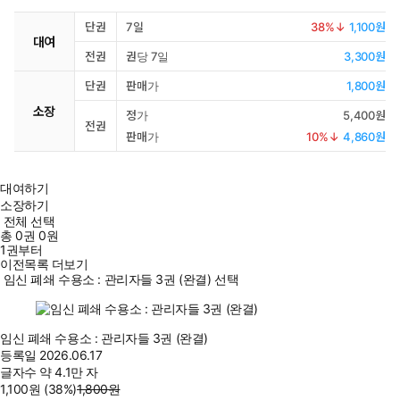
단권
7일
38
%↓
1,100원
대여
전권
권당 7일
3,300원
단권
판매가
1,800원
소장
정가
5,400원
전권
판매가
10
%↓
4,860원
대여하기
소장하기
전체 선택
총
0
권
0원
1권부터
이전목록 더보기
임신 폐쇄 수용소 : 관리자들 3권 (완결) 선택
임신 폐쇄 수용소 : 관리자들 3권 (완결)
등록일
2026.06.17
글자수
약 4.1만 자
1,100
원
(38%
)
1,800
원