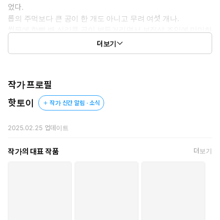
었다.
롭의 주먹보다 큰 공이 한 개도 아니고 무려 여섯 개나.
씹물에 함빡 밴 실리콘 공이 번들거리면서 보짓살 조임에 미미하
게 꿈틀거렸다.
더보기
“잘 품고 있네. 롭은 착한 아이구나.”
칭찬 한마디에 가슴이 벅차오르는 자신이 한심했다.
작가 프로필
그냥 좋았다. 평생 단 한 번도 들어보지 못한 말이었으니까.
핫토이
작가 신간 알림 · 소식
쌍둥이가 원하는 대로 하면 된다. 그러면 여기에 남을 수 있다. 쫓
겨나지 않을 수 있다.
2025.02.25
업데이트
그런데 롭은 아직 알지 못했다.
작가의 대표 작품
더보기
쌍둥이가 자신을 왜 곁에 두는지.
수용소 안에서 어떤 일이 벌어지고 있는지.