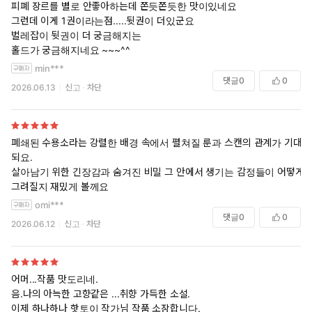
피폐 장르를 별로 안좋아하는데 쫀듯쫀듯한 맛이있네요
그런데 이게 1권이라는점.....뒷권이 더있군요
벌레잡이 뒷권이 더 궁금해지는
홀드가 궁금해지네요 ~~~^^
min***
댓글
0
0
2026.06.13
신고
차단
폐쇄된 수용소라는 강렬한 배경 속에서 펼쳐질 룬과 스캔의 관계가 기대
되요.
살아남기 위한 긴장감과 숨겨진 비밀 그 안에서 생기는 감정들이 어떻게
그려질지 재밌게 볼께요
omi***
댓글
0
0
2026.06.12
신고
차단
어머...작품 맛도리네.
음.나의 아늑한 고향같은 ...취향 가득한 소설.
이제 하나하나 핫토이 작가님 작품 소장합니다.