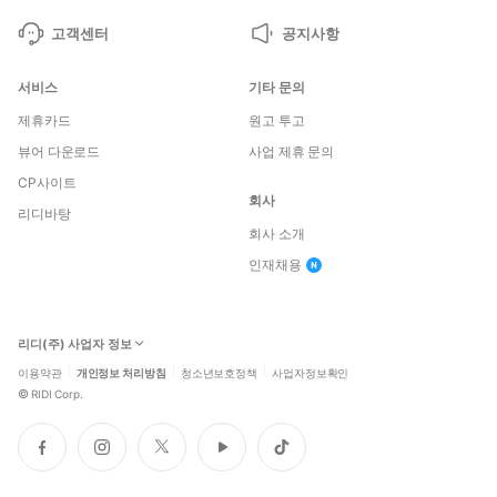
고객센터
공지사항
서비스
기타 문의
제휴카드
원고 투고
뷰어 다운로드
사업 제휴 문의
CP사이트
회사
리디바탕
회사 소개
인재채용
리디(주) 사업자 정보
이용약관
개인정보 처리방침
청소년보호정책
사업자정보확인
©
RIDI Corp.
페
인
트
유
틱
이
스
위
튜
톡
스
타
터
브