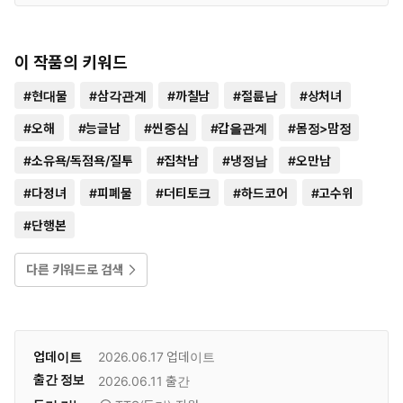
이 작품의 키워드
#
현대물
#
삼각관계
#
까칠남
#
절륜남
#
상처녀
#
오해
#
능글남
#
씬중심
#
갑을관계
#
몸정>맘정
#
소유욕/독점욕/질투
#
집착남
#
냉정남
#
오만남
#
다정녀
#
피폐물
#
더티토크
#
하드코어
#
고수위
#
단행본
다른 키워드로 검색
업데이트
2026.06.17
업데이트
출간 정보
2026.06.11
출간