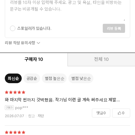
스포일러가 있습니다.
리뷰 등록
리뷰 작성 유의사항
구매자
10
전체
10
최신순
공감순
별점 높은순
별점 낮은순
와 마지막 씬까지 갓벽했음. 작가님 이런 글 계속 써주세요 제발...
pop***
댓글
0
0
2026.07.07
신고
차단