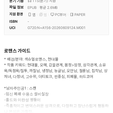
듣기 기능
TTS(듣기)
지원
파일 정보
EPUB
평균 2.6MB
지원 환경
PC뷰어
PAPER
앱
웹
ISBN
-
UCI
G720:N+A156-20260609124.M001
로맨스 가이드
* 배경/분야: 섹슈얼로맨스, 현대물
* 작품 키워드: 현대물, 오해, 갑을관계, 몸정>맘정, 삼각관계, 소유
욕/독점욕/질투, 까칠남, 냉정남, 능글남, 오만남, 절륜남, 집착남, 상
처녀, 다정녀, 고수위, 더티토크, 씬중심, 피폐물, 하드코어
*남자주인공1 : 스캔
-임신 폐쇄 수용소 설비실장
-홀드와 이란성 쌍둥이
-즉흥적이고 변덕스러운 성격으로, 다정하고 장난스럽게 행동하
나 본성은 가학적.