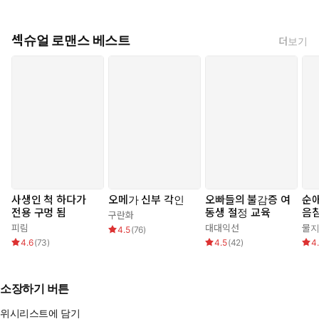
섹슈얼 로맨스 베스트
더보기
사생인 척 하다가
오메가 신부 각인
오빠들의 불감증 여
순
전용 구멍 됨
동생 절정 교육
음침
구란화
피림
대대익선
물
4.5
(
76
)
4.6
(
73
)
4.5
(
42
)
4
소장하기 버튼
위시리스트에 담기