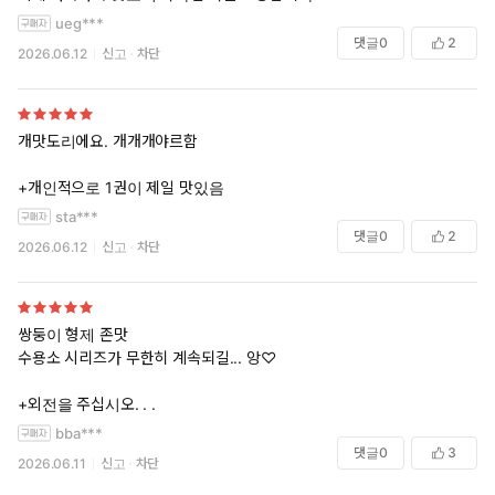
ueg***
댓글
0
2
2026.06.12
신고
차단
개맛도리에요. 개개개야르함
+개인적으로 1권이 제일 맛있음
sta***
댓글
0
2
2026.06.12
신고
차단
쌍둥이 형제 존맛
수용소 시리즈가 무한히 계속되길... 앙♡
+외전을 주십시오. . .
bba***
댓글
0
3
2026.06.11
신고
차단