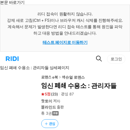
본문 바로가기
인
스
리디 접속이 원활하지 않습니다.
턴
강제 새로 고침(Ctrl + F5)이나 브라우저 캐시 삭제를 진행해주세요.
트
검
계속해서 문제가 발생한다면 리디 접속 테스트를 통해 원인을 파악
색
하고 대응 방법을 안내드리겠습니다.
테스트 페이지로 이동하기
검
리
로그인
색
디
임신 폐쇄 수용소 : 관리자들 상세페이지
홈
으
로
로맨스 e북
섹슈얼 로맨스
이
임신 폐쇄 수용소 : 관리자들
동
5
(
23
)
관심
87
핫토이
저자
블라인드
출판
총 3권
관심