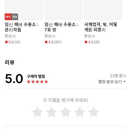
임신 폐쇄 수용소 :
임신 폐쇄 수용소 :
사채업자, 빚, 어떻
관리자들
7호 방
게든 되겠지
핫토이
핫토이
핫토이
5.0
(
23
)
4.5
(
291
)
4.5
(
29
)
리뷰
5.0
23
명 평가
구매자 별점
별점 분포 보기
이 작품을 평가해 주세요!