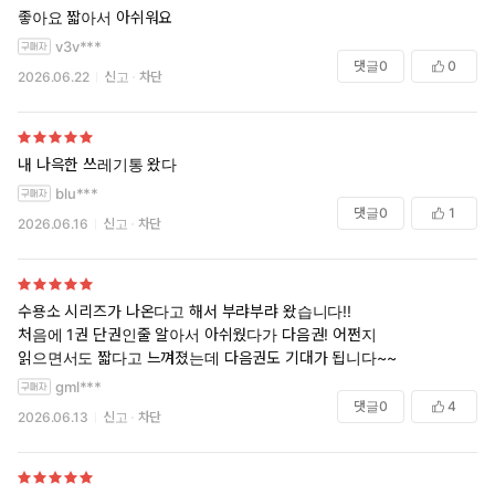
좋아요 짧아서 아쉬워요
v3v***
댓글
0
0
2026.06.22
신고
차단
내 나윽한 쓰레기통 왔다
blu***
댓글
0
1
2026.06.16
신고
차단
수용소 시리즈가 나온다고 해서 부랴부랴 왔습니다!!
처음에 1권 단권인줄 알아서 아쉬웠다가 다음권! 어쩐지
읽으면서도 짧다고 느껴졌는데 다음권도 기대가 됩니다~~
gml***
댓글
0
4
2026.06.13
신고
차단