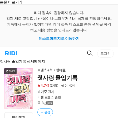
본문 바로가기
인
스
리디 접속이 원활하지 않습니다.
턴
강제 새로 고침(Ctrl + F5)이나 브라우저 캐시 삭제를 진행해주세요.
트
검
계속해서 문제가 발생한다면 리디 접속 테스트를 통해 원인을 파악
색
하고 대응 방법을 안내드리겠습니다.
테스트 페이지로 이동하기
검
리
로그인
색
디
첫사랑 졸업기록 상세페이지
홈
으
로
로맨스 e북
현대물
이
첫사랑 졸업기록
동
4.7
(
245
)
관심
404
비가주
저자
이젤 로맨스
출판
총 3권
관심
미리보기