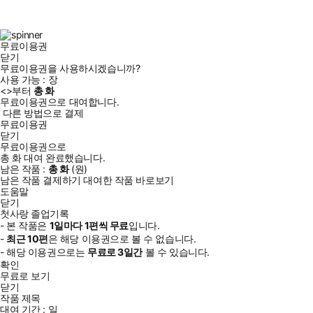
스
타
터
브
북
그
램
무료이용권
닫기
무료이용권을 사용하시겠습니까?
사용 가능 :
장
<
>부터
총
화
무료이용권으로 대여합니다.
다른 방법으로 결제
무료이용권
닫기
무료이용권으로
총
화
대여 완료했습니다.
남은 작품 :
총
화
(
원)
남은 작품 결제하기
대여한 작품 바로보기
도움말
닫기
첫사랑 졸업기록
- 본 작품은
1일
마다
1
편씩 무료
입니다.
-
최근
10편
은 해당 이용권으로 볼 수 없습니다.
- 해당 이용권으로는
무료로
3일
간
볼 수 있습니다.
확인
무료로 보기
닫기
작품 제목
대여 기간 :
일