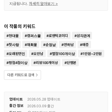
지급됩니다.
자세히 알아보기 >
이 작품의 키워드
#
현대물
#
캠퍼스물
#
로맨틱코미디
#
삼각관계
#
첫사랑
#
재회물
#
순정남
#
연하남
#
애증
#
오래된연인
#
오만남
#
별점100개이상
#
1만원~2만원
#
평점4점이상
#
리뷰100개이상
#
단행본
다른 키워드로 검색
업데이트
2026.05.28
업데이트
출간 정보
2026.03.09
출간