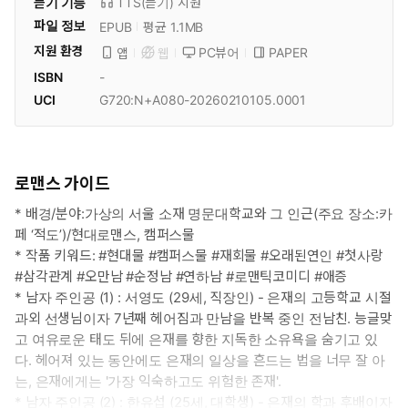
듣기 기능
TTS(듣기)
지원
파일 정보
EPUB
평균 1.1MB
지원 환경
PC뷰어
PAPER
앱
웹
ISBN
-
UCI
G720:N+A080-20260210105.0001
로맨스 가이드
* 배경/분야:가상의 서울 소재 명문대학교와 그 인근(주요 장소:카
페 ‘적도’)/현대로맨스, 캠퍼스물
* 작품 키워드: #현대물 #캠퍼스물 #재회물 #오래된연인 #첫사랑
#삼각관계 #오만남 #순정남 #연하남 #로맨틱코미디 #애증
* 남자 주인공 (1) : 서영도 (29세, 직장인) - 은재의 고등학교 시절
과외 선생님이자 7년째 헤어짐과 만남을 반복 중인 전남친. 능글맞
고 여유로운 태도 뒤에 은재를 향한 지독한 소유욕을 숨기고 있
다. 헤어져 있는 동안에도 은재의 일상을 흔드는 법을 너무 잘 아
는, 은재에게는 '가장 익숙하고도 위험한 존재'.
* 남자 주인공 (2) : 한유섭 (25세, 대학생) - 은재의 학과 후배이자