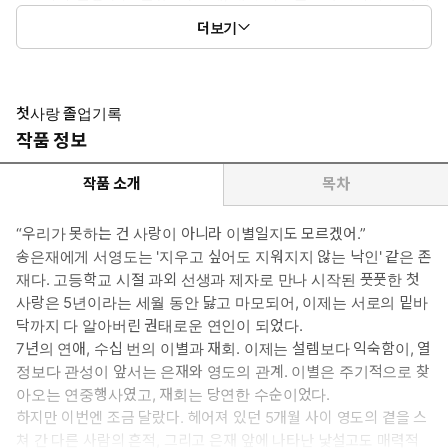
카페 ‘적도’의 신입 알바생. 맑은 비주얼에 반대로 냉소적이며, 무
더보기
심한 듯 다정한 연하남의 정석. 영도와는 정반대의 담백한 매력으
로 은재가 미련을 끊어내고 나아갈 수 있게 돕는 든든하고 설레는
존재.
* 여자주인공 : 송은재 (27세, 취준생) - 카페 ‘적도’에서 아르바이트
첫사랑 졸업기록
를 하며 치열하게 취업을 준비하는 취준생. 영도와의 지긋지긋한 연
작품 정보
애에 마침표를 찍고 싶어 하면서도, 그의 능청스러운 유혹에 매번 흔
들린다. 하지만 새롭게 나타난 유섭으로 인해 자신의 감정을 다시
작품 소개
목차
돌아보게 된다.
* 이럴 때 보세요: 익숙한 전남친과 설레는 연하남 사이, 아슬아슬한
“우리가 못하는 건 사랑이 아니라 이별일지도 모르겠어.”
삼각관계가 당길 때
송은재에게 서영도는 '지우고 싶어도 지워지지 않는 낙인' 같은 존
* 공감 글귀: 우리가 못하는 건 사랑이 아니라 이별일지도 모르겠다
재다. 고등학교 시절 과외 선생과 제자로 만나 시작된 풋풋한 첫
고, 은재는 생각했다. 우리에게 이별은 주기적으로 찾아오는 행사에
사랑은 5년이라는 세월 동안 닳고 마모되어, 이제는 서로의 밑바
불과했다.
닥까지 다 알아버린 권태로운 연인이 되었다.
7년의 연애, 수십 번의 이별과 재회. 이제는 설렘보다 익숙함이, 열
정보다 관성이 앞서는 은재와 영도의 관계. 이별은 주기적으로 찾
아오는 연중행사였고, 재회는 당연한 수순이었다.
하지만 이번엔 조금 달랐다. 헤어져 있던 5개월 사이 영도의 곁을 스
쳐 간 다른 사람의 흔적, 그리고 은재 앞에 나타난 낯설고도 매력적