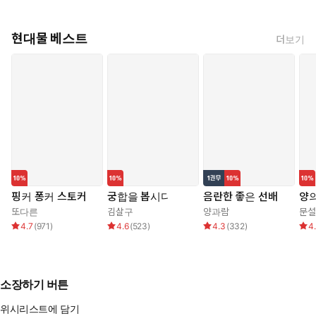
현대물 베스트
더보기
핑커 퐁커 스토커
궁합을 봅시다
음란한 좋은 선배
양의
또다른
김살구
양과람
문설
4.7
(
971
)
4.6
(
523
)
4.3
(
332
)
4
소장하기 버튼
위시리스트에 담기