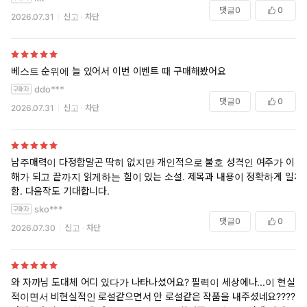
댓글
0
0
2026.07.31
신고
차단
베스트 순위에 늘 있어서 이번 이벤트 때 구매해봤어요
ddo***
댓글
0
0
2026.07.31
신고
차단
남주매력이 다정함말곤 딱히 없지만 개인적으로 불호 성격인 여주가 이
해가 되고 끝까지 읽게하는 힘이 있는 소설. 제목과 내용이 정확하게 일치
함. 다음작도 기대합니다.
sko***
댓글
0
0
2026.07.30
신고
차단
와 자까님 도대체 어디 있다가 나타나셨어요? 필력이 세상에나...이 현실
적이면서 비현실적인 로설같으면서 안 로설같은 작품을 내주셨네요????