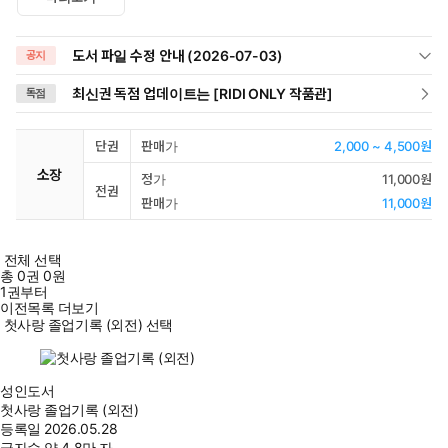
도서 파일 수정 안내 (2026-07-03)
공지
최신권 독점 업데이트는 [RIDI ONLY 작품관]
독점
단권
판매가
2,000 ~ 4,500원
소장
정가
11,000원
전권
판매가
11,000원
전체 선택
총
0
권
0원
1권부터
이전목록 더보기
첫사랑 졸업기록 (외전) 선택
성인도서
첫사랑 졸업기록 (외전)
등록일
2026.05.28
글자수
약 4.8만 자