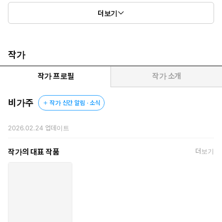
인 후배, 한유섭.
더보기
“그래, 누구 하나 죽어야 헤어질 수 있다고 했으니까.”
무심한 듯 다가오는 유섭은 은재의 마음속 소리 없는 균열을 건드린
다. 지독하게 얽힌 첫사랑을 졸업하고, 비로소 진정한 어른의 연애
로 나아갈 수 있을까?
작가
작가 프로필
작가 소개
비가주
작가 신간 알림 · 소식
2026.02.24
업데이트
작가의 대표 작품
더보기