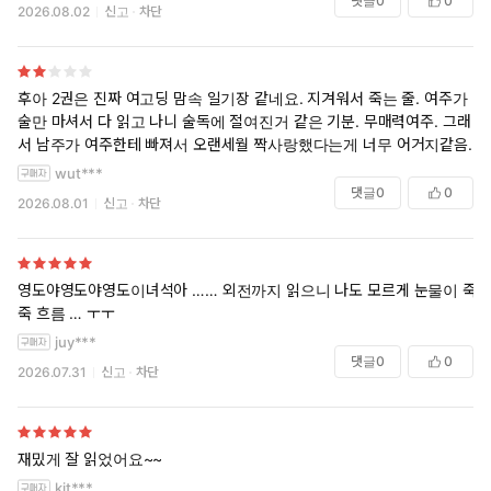
댓글
0
0
2026.08.02
신고
차단
후아 2권은 진짜 여고딩 맘속 일기장 같네요. 지겨워서 죽는 줄. 여주가
술만 마셔서 다 읽고 나니 술독에 절여진거 같은 기분. 무매력여주. 그래
서 남주가 여주한테 빠져서 오랜세월 짝사랑했다는게 너무 어거지같음.
wut***
댓글
0
0
2026.08.01
신고
차단
영도야영도야영도이녀석아 …… 외전까지 읽으니 나도 모르게 눈물이 죽
죽 흐름 … ㅜㅜ
juy***
댓글
0
0
2026.07.31
신고
차단
재밌게 잘 읽었어요~~
kit***