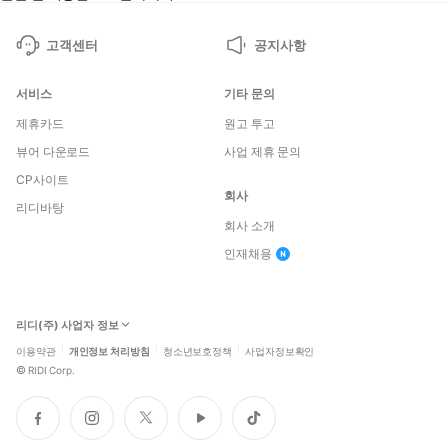
고객센터
공지사항
서비스
기타 문의
제휴카드
원고 투고
뷰어 다운로드
사업 제휴 문의
CP사이트
회사
리디바탕
회사 소개
인재채용
리디(주) 사업자 정보
이용약관
개인정보 처리방침
청소년보호정책
사업자정보확인
©
RIDI Corp.
페
인
트
유
틱
이
스
위
튜
톡