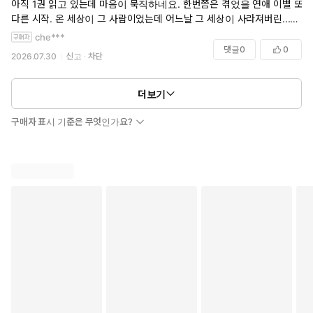
아직 1권 읽고 있는데 마음이 묵직하네요. 한번쯤은 겪었을 연애 이별 또
다른 시작. 온 세상이 그 사람이었는데 어느날 그 세상이 사라져버린...그
런 경험이 생각나 자까님 유머에 웃었다가 다시 마음이 저렸다가 자까님
che***
천재시네요^^
댓글
0
0
2026.07.30
신고
차단
더보기
구매자 표시 기준은 무엇인가요?