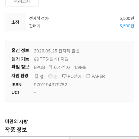
미리보기
전자책 정가
5,500원
소장
판매가
5,500원
출간 정보
2026.05.25
전자책 출간
듣기 기능
TTS(듣기)
지원
파일 정보
EPUB
약 6.4천 자
1.9MB
지원 환경
PC뷰어
PAPER
앱
웹
ISBN
9791194379782
UCI
-
미완의 사랑
작품 정보