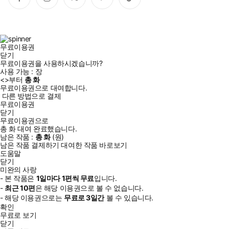
페
인
트
유
틱
이
스
위
튜
톡
스
타
터
브
북
그
램
무료이용권
닫기
무료이용권을 사용하시겠습니까?
사용 가능 :
장
<
>부터
총
화
무료이용권으로 대여합니다.
다른 방법으로 결제
무료이용권
닫기
무료이용권으로
총
화
대여 완료했습니다.
남은 작품 :
총
화
(
원)
남은 작품 결제하기
대여한 작품 바로보기
도움말
닫기
미완의 사랑
- 본 작품은
1일
마다
1
편씩 무료
입니다.
-
최근
10편
은 해당 이용권으로 볼 수 없습니다.
- 해당 이용권으로는
무료로
3일
간
볼 수 있습니다.
확인
무료로 보기
닫기