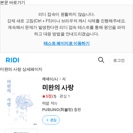
본문 바로가기
인
스
리디 접속이 원활하지 않습니다.
턴
강제 새로 고침(Ctrl + F5)이나 브라우저 캐시 삭제를 진행해주세요.
트
검
계속해서 문제가 발생한다면 리디 접속 테스트를 통해 원인을 파악
색
하고 대응 방법을 안내드리겠습니다.
테스트 페이지로 이동하기
검
리
로그인
색
디
미완의 사랑 상세페이지
홈
으
로
에세이/시
시
이
미완의 사랑
동
5
(
1
)
관심
1
이삼
저자
PUBLING(퍼블링)
출판
관심