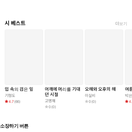
시 베스트
더보기
입 속의 검은 잎
어깨에 머리를 기대
오해와 오후의 해
여름
던 시절
기형도
이실비
박
고명재
4.7
(
66
)
0
(
0
)
4
0
(
0
)
소장하기 버튼