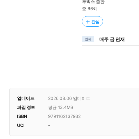
투믹스
출판
총 66화
관심
매주 금 연재
연재
업데이트
2026.08.06
업데이트
파일 정보
평균 13.4MB
ISBN
9791162137932
UCI
-