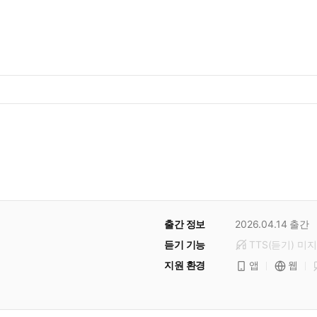
출간 정보
2026.04.14
출간
듣기 기능
TTS(듣기)
미
지
지원 환경
앱
웹