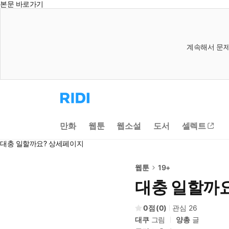
본문 바로가기
계속해서 문제
리
디
홈
으
만화
웹툰
웹소설
도서
셀렉트
로
이
대충 일할까요? 상세페이지
동
웹툰
19+
대충 일할까
0
(
0
)
관심
26
대쿠
그림
양총
글