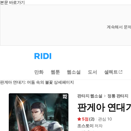
본문 바로가기
계속해서 문제
리
디
홈
으
만화
웹툰
웹소설
도서
셀렉트
로
이
판게아 연대기: 어둠 속의 불꽃 상세페이지
동
판타지 웹소설
정통 판타지
판게아 연대기
5
(
2
)
관심
10
조스토이
저자