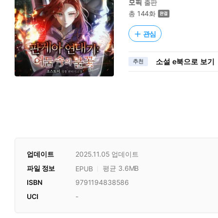
모픽
출판
총 144화
관심
소설 e북으로 보기
추천
업데이트
2025.11.05
업데이트
파일 정보
평균 3.6MB
EPUB
ISBN
9791194838586
UCI
-