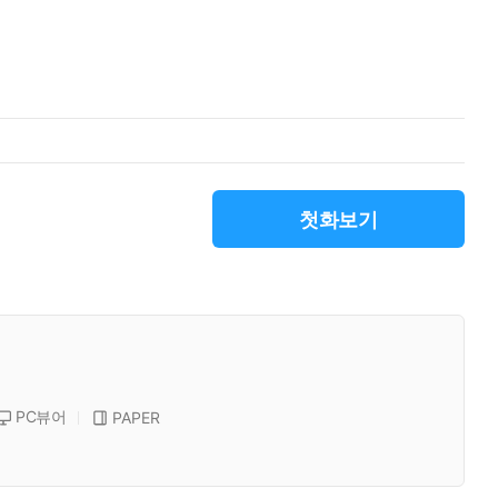
첫화보기
PC뷰어
PAPER