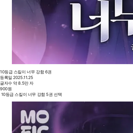
10등급 스킬이 너무 강함 6권
등록일
2025.11.25
글자수
약 8.5만 자
900
원
10등급 스킬이 너무 강함 5권 선택