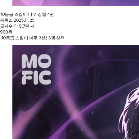
10등급 스킬이 너무 강함 4권
등록일
2025.11.25
글자수
약 9.7만 자
900
원
10등급 스킬이 너무 강함 3권 선택