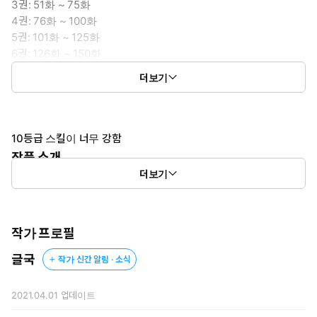
3권: 51화 ~ 75화
4권: 76화 ~ 100화
5권: 101화 ~ 125화
6권: 126화 ~ 150화
7권: 151화 ~ 175화
더보기
8권: 176화 ~ 200화
10등급 스킬이 너무 강함
작품 소개
더보기
눈을 떴을 땐 게임 속이었다. 10등급 스킬과 함께.
작가 프로필
글국
작가 신간 알림 · 소식
2021.04.01
업데이트