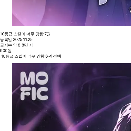
10등급 스킬이 너무 강함 7권
등록일
2025.11.25
글자수
약 8.8만 자
900
원
10등급 스킬이 너무 강함 6권 선택