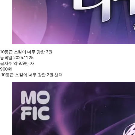
10등급 스킬이 너무 강함 3권
등록일
2025.11.25
글자수
약 9.9만 자
900
원
10등급 스킬이 너무 강함 2권 선택