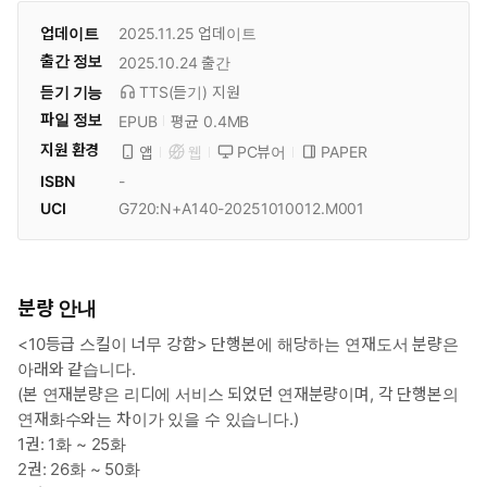
업데이트
2025.11.25
업데이트
출간 정보
2025.10.24
출간
듣기 기능
TTS(듣기)
지원
파일 정보
EPUB
평균 0.4MB
지원 환경
PC뷰어
PAPER
앱
웹
ISBN
-
UCI
G720:N+A140-20251010012.M001
분량 안내
<10등급 스킬이 너무 강함> 단행본에 해당하는 연재도서 분량은
아래와 같습니다.
(본 연재분량은 리디에 서비스 되었던 연재분량이며, 각 단행본의
연재화수와는 차이가 있을 수 있습니다.)
1권: 1화 ~ 25화
2권: 26화 ~ 50화