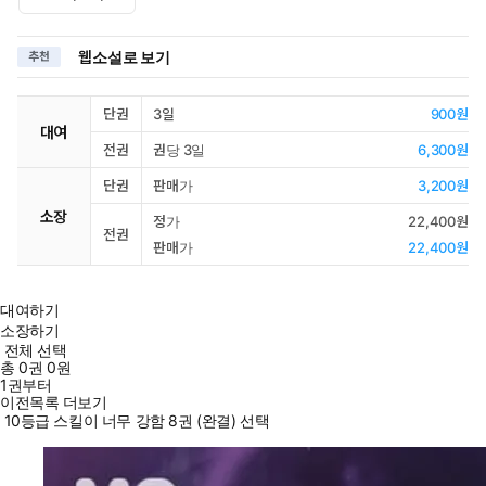
웹소설로 보기
추천
단권
3일
900원
대여
전권
권당 3일
6,300원
단권
판매가
3,200원
소장
정가
22,400원
전권
판매가
22,400원
대여하기
소장하기
전체 선택
총
0
권
0원
1권부터
이전목록 더보기
10등급 스킬이 너무 강함 8권 (완결) 선택