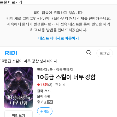
본문 바로가기
인
스
리디 접속이 원활하지 않습니다.
턴
강제 새로 고침(Ctrl + F5)이나 브라우저 캐시 삭제를 진행해주세요.
트
검
계속해서 문제가 발생한다면 리디 접속 테스트를 통해 원인을 파악
색
하고 대응 방법을 안내드리겠습니다.
테스트 페이지로 이동하기
검
리
로그인
색
디
10등급 스킬이 너무 강함 상세페이지
홈
으
로
판타지 e북
정통 판타지
이
10등급 스킬이 너무 강함
동
1.5
(
2
)
관심
4
글국
저자
모픽
출판
총 8권
관심
미리보기