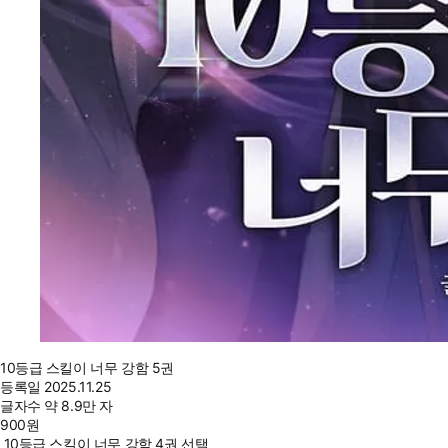
10등급 스킬이 너무 강함 5권
등록일
2025.11.25
글자수
약 8.9만 자
900
원
10등급 스킬이 너무 강함 4권 선택