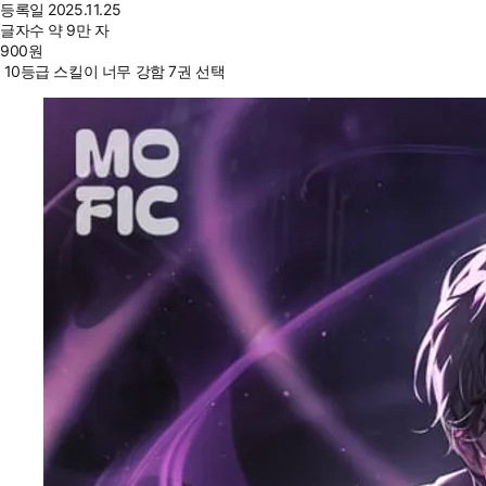
등록일
2025.11.25
글자수
약 9만 자
900
원
10등급 스킬이 너무 강함 7권 선택